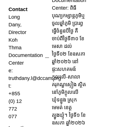
Documentation
Center: ពិធី
Contact
បុណ្យកម្សាន្តភូមិឬ
Long
ចូលឆ្នាំភូមិ ប្រារព្ធ
Dany,
ធ្វើចំនួនបីថ្ងៃ គឺ
Director
ចាប់ពីថ្ងៃទី៣០ ខែ
Koh
មេសា ដល់
Thma
ថ្ងៃទី០២ ខែឧសភា
Documentation
ឆ្នាំ២០២៦ នៅ
Center
ផ្ទះសហគមន៍
e:
ក្តុលលើ-សាលា
truthdany.l@dccam.org
គរុភណ្ឌស្ទៀង ស្ថិត
t:
នៅភូមិក្តុលលើ
+855
ឃុំទន្លូង ស្រុក
(0) 12
មេមត់ ខេត្ត
772
ត្បូងឃ្មុំ។ ថ្ងៃទី១ ខែ
077
ឧសភា ឆ្នាំ២០២៦