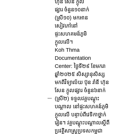
ហ៊ុន សែន ក្តុល
ផ្សារ ចំនួន១០នាក់
(ស្រី១០) មកអាន
សៀវភៅនៅ
ផ្ទះសហគមន៍ភូមិ
ក្តុលលើ។
Koh Thma
Documentation
Center: ថ្ងៃទី២៩ ខែមករា
ឆ្នាំ២០២៥ សិស្សានុសិស្ស
មកពីវិទ្យាល័យ ប៊ុន រ៉ានី ហ៊ុន
សែន ក្តុលផ្សារ ចំនួន៦នាក់
(ស្រី២) ទទួលវគ្គបណ្តុះ
បណ្តាល នៅផ្ទះសហគន៍ភូមិ
ក្តុលលើ បន្ទាប់ពីវេទិកាថ្នាក់
រៀន។ វគ្គបណ្តុះបណ្តាលស្តីពី
ប្រវត្តិសាស្ត្រប្រទសកម្ពុជា