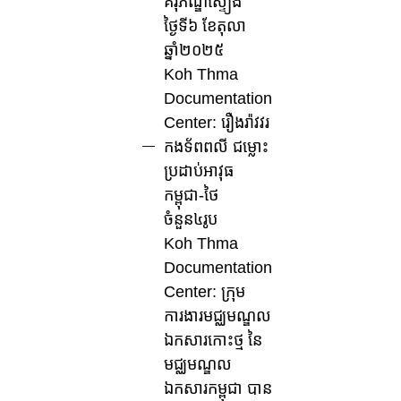
គរុភណ្ឌស្ទៀង
ថ្ងៃទី៦ ខែតុលា
ឆ្នាំ២០២៥
Koh Thma
Documentation
Center: រឿងរ៉ាវវរ
កងទ័ពពលី ជម្លោះ
ប្រដាប់អាវុធ
កម្ពុជា-ថៃ
ចំនួន៤រូប
Koh Thma
Documentation
Center: ក្រុម
ការងារមជ្ឈមណ្ឌល
ឯកសារកោះថ្ម នៃ
មជ្ឈមណ្ឌល
ឯកសារកម្ពុជា បាន