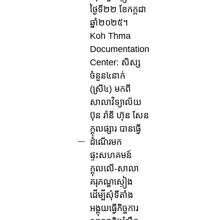
ថ្ងៃទី២២ ខែកក្កដា
ឆ្នាំ២០២៥។
Koh Thma
Documentation
Center: សិស្ស
ចំនួន៤នាក់
(ស្រី៤) មកពី
សាលាវិទ្យាល័យ
ប៊ុន រ៉ានី ហ៊ុន សែន
ក្ដុលផ្សារ បានធ្វើ
ដំណើរមក
ផ្ទះសហគមន៍
ក្តុលលើ-សាលា
គរុភណ្ឌស្ទៀង
ដើម្បីសុំទីតាំង
អង្គុយធ្វើកិច្ចការ