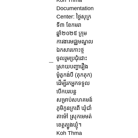
Koh Thma
Documentation
Center: ថ្ងៃសុក្រ
ទី៣ ខែកមរា
ឆ្នាំ២០២៥ ក្រុម
ការងារមជ្ឈមណ្ឌល
ឯកសារកោះថ្ម
ចូលរួមប្រជុំដោះ
ស្រាយបញ្ហារឿង
ម៉ូតូកង់បី (តុកតុក)
ដើម្បីរកអ្នកទទួល
បើកបរបន្ត
សម្រាប់សហគមន៍
ភូមិកូនក្រពើ ឃុំជាំ
តាម៉ៅ ស្រុកមេមត់
ខេត្តត្បូងឃ្មុំ។
Koh Thma