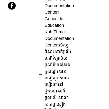
Documentation
Center:
Genocide
Education
Koh Thma
Documentation
Center:សិស្ស
ចំនួន២នាក់(ស្រី)
មកពីវិទ្យាល័យ
ប៊ុនរ៉ានីហ៊ុនសែន
ក្ដុលផ្សារ បាន
អញ្ជើញមកអាន
សៀវភៅនៅ
ផ្ទះសហគមន៍
ក្ដុលលើ-សាលា
គរុភណ្ឌស្ទៀង