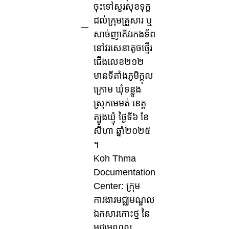
ចុះទៅសួរសុខទុក្ខ
ដល់ក្រុមគ្រួសារ ឬ
សាច់ញាតិវរកងទ័ព
នៅវរសេនាតូចថ្មើរ
ជើងលេខ២១២
មានទីតាំងភូមិក្តុល
ក្រោម ឃុំទន្លូង
ស្រុកមេមត់ ខេត្ត
ត្បូងឃ្មុំ ថ្ងៃទី៦ ខែ
សីហា ឆ្នាំ២០២៥
។
Koh Thma
Documentation
Center: ក្រុម
ការងារមជ្ឈមណ្ឌល
ឯកសារកោះថ្ម នៃ
មជ្ឈមណ្ឌល