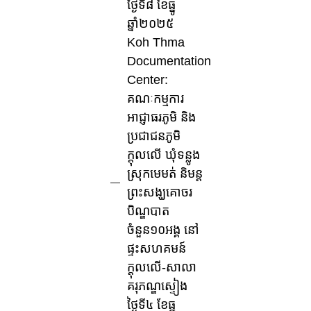
ថ្ងៃទី៨ ខែធ្នូ
ឆ្នាំ២០២៥
Koh Thma
Documentation
Center:
គណៈកម្មការ
អាជ្ញាធរភូមិ និង
ប្រជាជនភូមិ
ក្តុលលើ ឃុំទន្លូង
ស្រុកមេមត់ និមន្ត
ព្រះសង្ឃគោចរ
បិណ្ឌបាត
ចំនួន១០អង្គ នៅ
ផ្ទះសហគមន៍
ក្តុលលើ-សាលា
គរុភណ្ឌស្ទៀង
ថ្ងៃទី៤ ខែធ្នូ