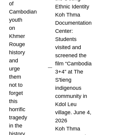
of
Ethnic Identity
Cambodian
Koh Thma
youth
Documentation
on
Center:
Khmer
Students
Rouge
visited and
history
screened the
and
film “Cambodia
urge
3+4” at The
them
S'tieng
not to
indigenous
forget
community in
this
Kdol Leu
horrific
village. June 4,
tragedy
2026
in the
Koh Thma
history