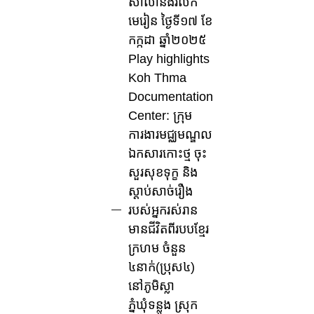
សាលានិងរំលឹក
មេរៀន ថ្ងៃទី១៧ ខែ
កក្កដា ឆ្នាំ២០២៥
Play highlights
Koh Thma
Documentation
Center: ក្រុម
ការងារមជ្ឈមណ្ឌល
ឯកសារកោះថ្ម ចុះ
សួរសុខទុក្ខ និង
ស្តាប់សាច់រឿង
របស់អ្នករស់រាន
មានជីវិតពីរបបខ្មែរ
ក្រហម ចំនួន
៤នាក់(ប្រុស៤)
នៅភូមិស្លា
ភ្នំឃុំទន្លូង ស្រុក