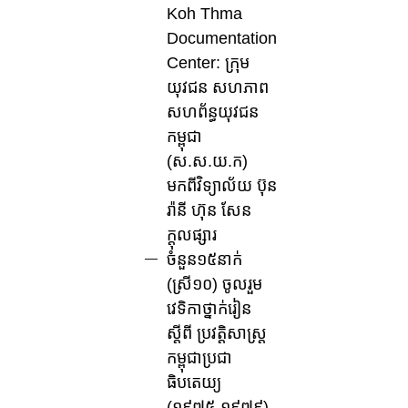
Koh Thma
Documentation
Center: ក្រុម
យុវជន សហភាព
សហព័ន្ធយុវជន
កម្ពុជា
(ស.ស.យ.ក)
មកពីវិទ្យាល័យ ប៊ុន
រ៉ានី ហ៊ុន សែន
ក្តុលផ្សារ
ចំនួន១៥នាក់
(ស្រី១០) ចូលរួម
វេទិកាថ្នាក់រៀន
ស្តីពី ប្រវត្តិសាស្ត្រ
កម្ពុជាប្រជា
ធិបតេយ្យ
(១៩៧៥-១៩៧៩)