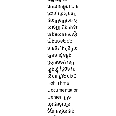
ឯកសារកម្ពុជា បាន
ចុះទៅសួរសុខទុក្ខ
ដល់ក្រុមគ្រួសារ ឬ
សាច់ញាតិវរកងទ័ព
នៅវរសេនាតូចថ្មើរ
ជើងលេខ២១២
មានទីតាំងភូមិក្តុល
ក្រោម ឃុំទន្លូង
ស្រុកមេមត់ ខេត្ត
ត្បូងឃ្មុំ ថ្ងៃទី៦ ខែ
សីហា ឆ្នាំ២០២៥
Koh Thma
Documentation
Center: ក្រុម
យុវជនចូលរួម
ចំណែកជួយដល់