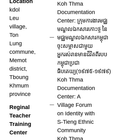
Location
Koh Thma
kdol
Documentation
Leu
Center: ក្រុមការងារមជ្ឈ
village,
មណ្ឌលឯកសារកោះថ្ម នៃ
Ton
មជ្ឈមណ្ឌលឯកសារកម្ពុជា
Lung
ចុះសម្ភាសជាមួយ
commune,
អ្នករស់រានមានជីវិតពីរបប
Memot
កម្ពុជាប្រជា
district,
ធិបតេយ្យ(១៩៧៥-១៩៧៩)
Tboung
Koh Thma
Khmum
Documentation
province
Center: A
Village Forum
Reginal
on Identity with
Teacher
S-Tieng Ethnic
Training
Community
Center
Koh Thma