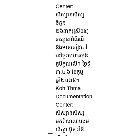
Center:
សិស្សានុសិស្ស
ចំនួន
២៦នាក់(ស្រី១៤)
ទស្សនាពិព័រណ៍
និងអានសៀវភៅ
នៅផ្ទះសហគមន៍
ភូមិក្តុលលើ។ ថ្ងៃទី
៣,៤,៦ ខែកុម្ភៈ
ឆ្នាំ២០២៥។
Koh Thma
Documentation
Center:
សិស្សានុសិស្ស
មកពីសាលាបឋម
សិក្សា ប៊ុន រ៉ានី