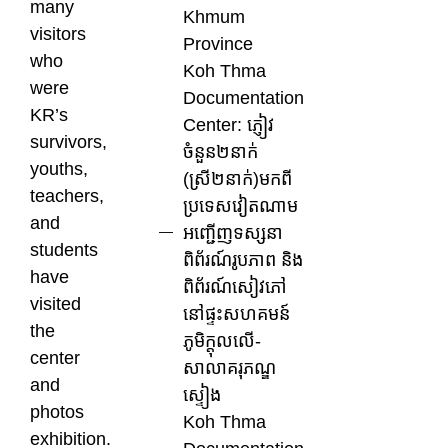
many
Khmum
visitors
Province
who
Koh Thma
were
Documentation
KR’s
Center: ភ្ញៀវ
survivors,
ចំនួន២នាក់
youths,
(ស្រី២នាក់)មកពី
teachers,
ប្រទេសវៀតណាម
and
អញ្ជើញទស្សនា
students
ពិព័រណ៍រូបភាព និង
have
ពិព័រណ៍សៀវភៅ
visited
នៅផ្ទះសហគមន៍
the
ភូមិក្តុលលើ-
center
សាលាគរុភណ្ឌ
and
ស្ទៀង
photos
Koh Thma
exhibition.