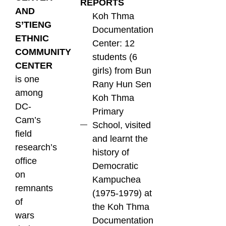
REPORTS
AND
Koh Thma
S’TIENG
Documentation
ETHNIC
Center: 12
COMMUNITY
students (6
CENTER
girls) from Bun
is one
Rany Hun Sen
among
Koh Thma
DC-
Primary
Cam’s
School, visited
field
and learnt the
research’s
history of
office
Democratic
on
Kampuchea
remnants
(1975-1979) at
of
the Koh Thma
wars
Documentation