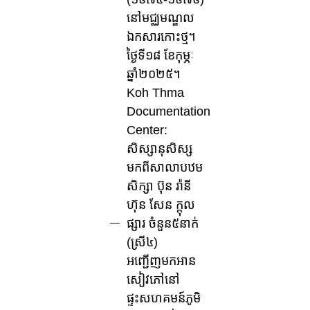
នៅមជ្ឈមណ្ឌល
ឯកសារកោះថ្ម។
ថ្ងៃទី១៨ ខែកុម្ភៈ
ឆ្នាំ២០២៥។
Koh Thma
Documentation
Center:
សិស្សានុសិស្ស
មកពីសាលាបឋម
សិក្សា ប៊ុន រ៉ានី
ហ៊ុន សែន ក្តុល
ផ្សារ ចំនួន៥នាក់
(ស្រី៤)
អញ្ជើញមកអាន
សៀវភៅនៅ
ផ្ទះសហគមន៍ភូមិ