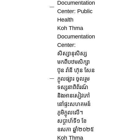
Documentation
Center: Public
Health
Koh Thma
Documentation
Center:
សិស្សានុសិស្ស
មកពីបឋមសិក្សា
ប៊ុន រ៉ានី ហ៊ុន សែន
ក្តុលផ្សារ ចូលរួម
ទស្សនាពិព័រណ៍
និងអានសៀវភៅ
នៅផ្ទះសហគមន៍
ភូមិក្តុលលើ។
សប្តាហ៍ទី១ ខែ
ឧសភា ឆ្នាំ២០២៥
Koh Thma