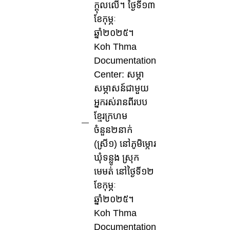
ក្តុលលើ។ ថ្ងៃទី១៣
ខែកុម្ភៈ
ឆ្នាំ២០២៥។
Koh Thma
Documentation
Center: សម្ភា
សម្ភាសន៍ជាមួយ
អ្នករស់រានពីរបប
ខ្មែរក្រហម
ចំនួន២នាក់
(ស្រី១) នៅភូមិម្កោរ
ឃុំទន្លូង ស្រុក
មេមត់ នៅថ្ងៃទី១២
ខែកុម្ភៈ
ឆ្នាំ២០២៥។
Koh Thma
Documentation