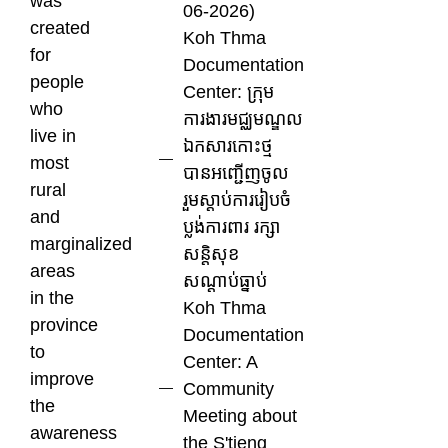
was
06-2026)
created
Koh Thma
for
Documentation
people
Center: ក្រុម
who
ការងារមជ្ឈមណ្ឌល
live in
ឯកសារកោះថ្ម
most
បានអញ្ជើញចូល
rural
រួមស្ដាប់ការរៀបចំ
and
ប្លង់ការពារ រក្សា
marginalized
សន្តិសុខ
areas
សណ្ដាប់ធ្នាប់
in the
Koh Thma
province
Documentation
to
Center: A
improve
Community
the
Meeting about
awareness
the S'tieng