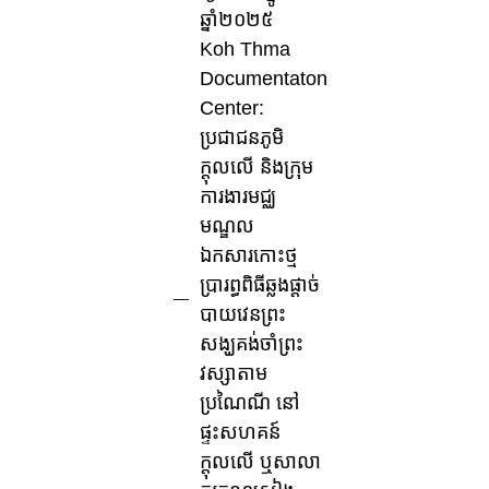
ឆ្នាំ២០២៥
Koh Thma
Documentaton
Center:
ប្រជាជនភូមិ
ក្តុលលើ និងក្រុម
ការងារមជ្ឈ
មណ្ឌល
ឯកសារកោះថ្ម
ប្រារព្ធពិធីឆ្លងផ្តាច់
បាយវេនព្រះ
សង្ឃគង់ចាំព្រះ
វស្សាតាម
ប្រណៃណី នៅ
ផ្ទះសហគន៍
ក្តុលលើ ឬសាលា