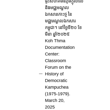
ផ្ទះសហគមន៍ភូមិក្ដុលលើ
និងមជ្ឈមណ្ឌល
ឯកសារកោះថ្ម នៃ
មជ្ឈមណ្ឌលឯកសារ
កម្ពុជា។ នៅថ្ងៃទី២០ ខែ
មីនា ឆ្នាំ២០២៥
Koh Thma
Documentation
Center:
Classroom
Forum on the
History of
Democratic
Kampuchea
(1975-1979).
March 20,
2025