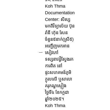
Koh Thma
Documentation
Center: សិស្ស
មកពីវិទ្យាល័យ ប៊ុន
រ៉ានី ហ៊ុន សែន
ចំនួន៥នាក់(ស្រី៥)
អញ្ជើញមកអាន
សៀវភៅ
ទស្សនាវដ្តីស្វែងរក
ការពិត នៅ
ផ្ទះសហគមន៍ភូមិ
ក្តុលលើ ឬសាលា
គរុភណ្ឌស្ទៀង
ថ្ងៃទី៤ ខែកក្តដា
ឆ្នាំ២០២៥។
Koh Thma