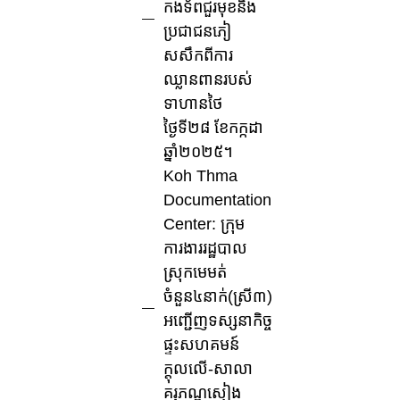
កងទ័ពជួរមុខនិង
ប្រជាជនភៀ
សសឹកពីការ
ឈ្លានពានរបស់
ទាហានថៃ
ថ្ងៃទី២៨ ខែកក្កដា
ឆ្នាំ២០២៥។
Koh Thma
Documentation
Center: ក្រុម
ការងាររដ្ឋបាល
ស្រុកមេមត់
ចំនួន៤នាក់(ស្រី៣)
អញ្ជើញទស្សនាកិច្ច
ផ្ទះសហគមន៍
ក្តុលលើ-សាលា
គរុភណ្ឌស្ទៀង