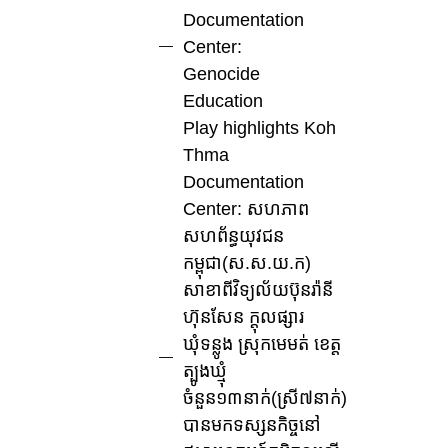
Documentation
Center:
Genocide
Education
Play highlights Koh
Thma
Documentation
Center: សហភាព
សហព័ន្ធយុវជន
កម្ពុជា(ស.ស.យ.ក)
សាខាពីវិទ្យល័យប៊ុនរ៉ានី
ហ៊ុនសែន ក្ដុលផ្សារ
ឃុំទន្លូង ស្រុកមេមត់ ខេត្ត
ត្បូងឃ្មុំ
ចំនួន១៣នាក់(ស្រី៧នាក់)
បានមកទស្សនកិច្ចនៅ