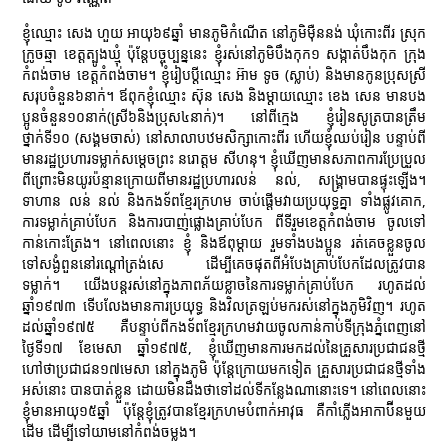
ខ្ញុំឈ្មោះ សេង ហួយ អាយុ៦៩ឆ្នាំ មានភូមិកំណើត នៅភូមិម៉ឺននង់ ឃុំកោះពីរ ស្រុក
ក្រូចឆ្មា ខេត្តត្បូងឃ្មុំ ប៉ុន្តែបច្ចុប្បន្ននេះ ខ្ញុំរស់នៅភូមិបឹងកុក១ សង្កាត់បឹងកុក ក្រុង
កំពង់ចាម ខេត្តកំពង់ចាម។ ខ្ញុំរៀបប្ដីឈ្មោះ អ៊ាម ទូច (ស្លាប់) និងមានកូនប្រុសស្រី
សរុបចំនួន៦នាក់។ ឪពុកខ្ញុំឈ្មោះ ស៊ុន សេង និងម្ដាយឈ្មោះ ខេង សេន មានបង
ប្អូនចំនួន១០នាក់(ស្រី៦និងប្រុស៤នាក់)។ នៅពីក្មេង ខ្ញុំរៀនសូត្របានត្រឹម
ថ្នាក់ទី១០ (សង្គមចាស់) នៅសាលាបឋមសិក្សាកោះពីរ ហើយខ្ញុំឈប់រៀន បន្ទាប់ពី
មានរដ្ឋប្រហារទម្លាក់សម្ដេចព្រះ នរោត្តម សីហនុ។ ខ្ញុំឃើញមានសភាពការប្រែប្រួល
ពីព្រោះមិនយូរប៉ន្មានក្រោយពីមានរដ្ឋប្រហារលន់ នល់, សង្រ្គាមបានផ្ទុះឡើង។
ទាហាន លន់ នល់ និងកងទ័ពខ្មែរក្រហម ចាប់ផ្ដើមវាយប្រយុទ្ធគ្នា ទាំងផ្លូវគោក,
ការទម្លាក់គ្រាប់បែក និងការបាញ់ផ្លោងគ្រាប់បែក ពីទីរួមខេត្តកំពង់ចាម ចូលទៅ
កាន់កោះត្រែង។ នៅពេលនោះ ខ្ញុំ និងឪពុម្ដាយ រួមទាំងបងប្អូន រត់គេចខ្លួនចូល
ទៅសង្ងំពួននៅរណ្ដៅត្រង់សេ ដើម្បីគេចផុតពីអំបែងគ្រាប់បែកដែលត្រូវបាន
ទម្លាក់។ យើងបន្តរស់នៅក្នុងភាពភ័យខ្លាចនៃការទម្លាក់គ្រាប់បែក រហូតដល់
ឆ្នាំ១៩៧៣ ទើបលែងមានការប្រយុទ្ធ និងវិលត្រឡប់មករស់នៅក្នុងភូមិវិញ។ រហូត
ដល់ឆ្នាំ១៩៧៥ គឺបន្ទាប់ពីកងទ័ពខ្មែរក្រហមវាយចូលកាន់កាប់ទីក្រុងភ្នំពេញនៅ
ថ្ងៃទី១៧ ខែមេសា ឆ្នាំ១៩៧៥, ខ្ញុំឃើញមានការមកដល់នៃគ្រួសារប្រជាជនថ្មី
ហៅថាប្រជាជន១៧មេសា នៅក្នុងភូមិ ប៉ុន្តែក្រោយមកទៀត គ្រួសារប្រជាជនថ្មីទាំង
អស់នោះ បានបាត់ខ្លួន ដោយមិនដឹងថាទៅដល់ទីកន្លែងណានោះទេ។ នៅពេលនោះ
ខ្ញុំមានអាយុ១៥ឆ្នាំ ប៉ុន្តែខ្ញុំត្រូវបានខ្មែរក្រហមបំពាក់អាវុធ គឺកាំភ្លើងអាកាប៊ីនមួយ
ដើម ដើម្បីទៅយាមនៅកំពង់ចម្លង។