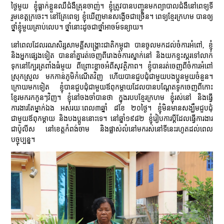
ថ្ងៃមួយ ខ្ញុំធ្លាក់ខ្លួនឈឺជំងឺគ្រុនចាញ់។ ខ្ញុំត្រូវបានបញ្ចូនមកព្យាបាលជំងឺនៅពេទ្យទី
រួមខេត្តក្រចេះ។ នៅគ្រែពេទ្យ ខ្ញុំឃើញមានសង្ងើចជាច្រើន។ ពេទ្យខ្មែរក្រហម បានឲ្យ
ថ្នាំខ្ញុំមួយគ្រាប់លេប។ ថ្នាំនោះដូចជាថ្នាំអាចម៍ទន្យាយ។
នៅពេលដែលរណសិរ្សសាមគ្គីសង្គ្រោះជាតិកម្ពុជា បានចូលមកដល់ចំការអំពៅ, ខ្ញុំ
និងអ្នកផ្សេងទៀត បាននាំគ្នារត់ចេញពីរោងចំការស្នាក់នៅ និងយកខ្ទះស្ករទៅលាក់
ទុកនៅក្បែរត្រពាំងធំមួយ ពីព្រោះខ្លាចអំពីសុវត្ថិភាព។ ខ្ញុំបានរត់ចេញពីចំការអំពៅ
ស្រុកស្រួល មកកាន់ភូមិកំណើតវិញ ហើយបានជួបជុំជាមួយបងប្អូនមួយចំនួន។
ក្រោយមកទៀត ខ្ញុំបានជួបជុំជាមួយឪពុកម្ដាយដែលបានបណ្ដែតទូកចេញពីកោះ
ខ្ញែរមករកកូនៗវិញ។ ខ្ញុំនៅចងចាំបានថា ក្នុងរបបខ្មែរក្រហម ខ្ញុំរស់នៅ និងធ្វើ
ការងារតែម្នាក់ឯង អស់រយៈពេល៣ឆ្នាំ ៨ខែ ២០ថ្ងៃ។ ខ្ញុំមិនមានសង្ឃឹមជួបជុំ
ជាមួយឪពុកម្ដាយ និងបងប្អូននោះទេ។ នៅឆ្នាំ១៩៨២ ខ្ញុំរៀបការប្ដីដែលធ្វើការងារ
ជាប៉ូលីស នៅខេត្តកំពង់ចាម និងផ្លាស់លំនៅមករស់នៅទីនេះរហូតដល់ពេល
បច្ចុប្បន្ន។