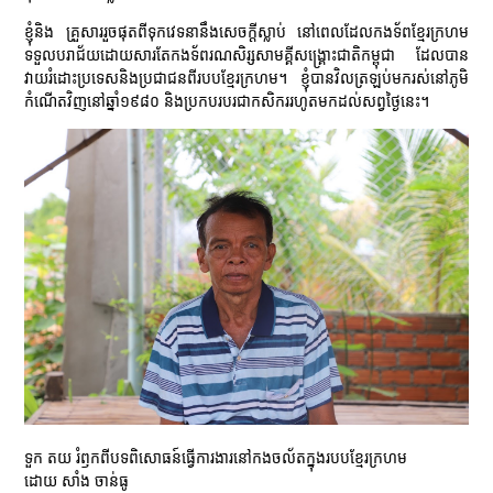
ខ្ញុំនិង គ្រួសាររួចផុតពីទុកវេទនានឹងសេចក្ដីស្លាប់ នៅពេលដែលកងទ័ពខ្មែរក្រហម
ទទួលបរាជ័យដោយសារតែកងទ័ពរណសិរ្សសាមគ្គីសង្គ្រោះជាតិកម្ពុជា ដែលបាន
វាយរំដោះប្រទេសនិងប្រជាជនពីរបបខ្មែរក្រហម។ ខ្ញុំបានវិលត្រឡប់មករស់នៅភូមិ
កំណើតវិញនៅឆ្នាំ១៩៨០ និងប្រកបរបរជាកសិកររហូតមកដល់សព្វថ្ងៃនេះ។
ទួក តយ រំឭកពីបទពិសោធន៍ធ្វើការងារនៅកងចល័តក្នុងរបបខ្មែរក្រហម
ដោយ សាំង ចាន់ធូ