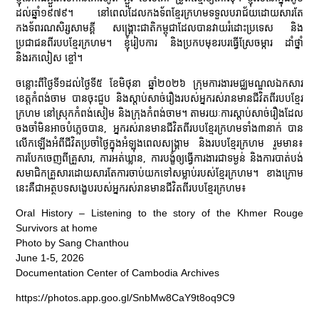
ដល់ឆ្នាំ១៩៧៩។ នៅពេលដែលកងទ័ពខ្មែរក្រហមទទួលបរាជ័យដោយសារតែ
កងទ័ពរណសិរ្សសាមគ្គី សង្គ្រោះជាតិកម្ពុជាដែលបានវាយរំដោះប្រទេស និង
ប្រជាជនពីរបបខ្មែរក្រហម។ ខ្ញុំរៀបការ និងប្រកបមុខរបរធ្វើស្រែចម្ការ ដាំថ្នាំ
និងរកលៀស ខ្ចៅ។
ចន្លោះពីថ្ងៃទី១ដល់ថ្ងៃទី៥ ខែមិថុនា ឆ្នាំ២០២៦ ក្រុមការងារមជ្ឈមណ្ឌលឯកសារ
ខេត្តកំពង់ចាម បានចុះជួប និងស្ដាប់សាច់រឿងរបស់អ្នករស់រានមានជីវិតពីរបបខ្មែរ
ក្រហម នៅស្រុកកំពង់សៀម និងក្រុងកំពង់ចាម។ តាមរយៈការស្ដាប់សាច់រឿងដែល
ចងចាំមិនអាចបំភ្លេចបាន, អ្នករស់រានមានជីវិតពីរបបខ្មែរក្រហមទាំង៣នាក់ បាន
លើកឡើងអំពីជីវិតប្រចាំថ្ងៃក្នុងអំឡុងពេលសង្រ្គាម និងរបបខ្មែរក្រហម រួមមាន៖
ការបែកចេញពីគ្រួសារ, ការអត់ឃ្លាន, ការបង្ខំឲ្យធ្វើការងារជាទម្ងន់ និងការបាត់បង់
សមាជិកគ្រួសារដោយសារតែការចាប់យកទៅសម្លាប់របស់ខ្មែរក្រហម។ ខាងក្រោម
នេះគឺជាអត្ថបទសង្ខេបរបស់អ្នករស់រានមានជីវិតពីរបបខ្មែរក្រហម៖
Oral History – Listening to the story of the Khmer Rouge
Survivors at home
Photo by Sang Chanthou
June 1-5, 2026
Documentation Center of Cambodia Archives
https://photos.app.goo.gl/SnbMw8CaY9t8oq9C9