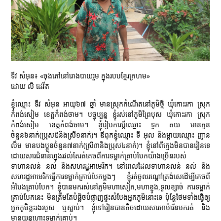
ទឺវ សំអុន៖ «ចុងភៅនៅរោងបាយរួម ក្នុងរបបខ្មែរក្រហម»
ដោយ លី ដេវីត
ខ្ញុំឈ្មោះ ទឺវ សំអុន អាយុ៦៧ ឆ្នាំ មានស្រុកកំណើតនៅភូមិថ្មី ឃុំកោះរកា ស្រុក
កំពង់សៀម ខេត្តកំពង់ចាម។ បច្ចុប្បន្ន ខ្ញុំរស់នៅភូមិព្រៃបុស ឃុំកោះរកា ស្រុក
កំពង់សៀម ខេត្តកំពង់ចាម។ ខ្ញុំរៀបការប្ដីឈ្មោះ ទួក តយ មានកូន
ចំនួន៦នាក់(ប្រុស៥និងស្រី១នាក់)។ ឪពុកខ្ញុំឈ្មោះ ទី អុល និងម្ដាយឈ្មោះ ញាន
លឹម មានបងប្អូនចំនួន៧នាក់(ស្រី៣និងប្រុស៤នាក់)។ ខ្ញុំនៅពីក្មេងមិនបានរៀនទេ
ដោយសារជំនាន់ហ្នុងរវល់តែរត់គេចពីការទម្លាក់គ្រាប់បែកយ៉ាងច្រើនរបស់
ទាហានលន់ នល់ និងសហរដ្ឋអាមេរិក។ នៅពេលដែលទាហានលន់ នល់ និង
សហរដ្ឋអាមេរិកធ្វើការទម្លាក់គ្រាប់បែកម្ដងៗ ខ្ញុំរត់ចូលរណ្ដៅត្រង់សេដើម្បីគេចពី
អំបែងគ្រាប់បែក។ ខ្ញុំបានមករស់នៅភូមិមហាសៀក,មហាខ្ញូង,ទួលខ្សាច់ ការទម្លាក់
គ្រាប់បែកនេះ មិនត្រឹមតែបំផ្លិចបំផ្លាញផ្ទះសំបែងអ្នកភូមិនោះទេ ប៉ុន្តែថែមទាំងធ្វើឲ្យ
អ្នកភូមិខ្លះរងរបួស ឬស្លាប់។ ខ្ញុំទៅរៀនបានតិចដោយសារអាម៉ារីនមករត់ និង
មានយន្ដហោះទម្លាក់គ្រាប់។