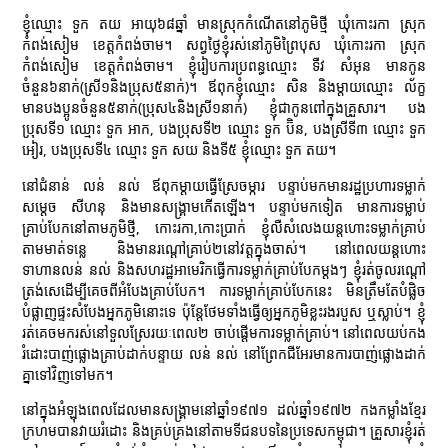
ខ្ញុំឈ្មោះ ទួក តយ អាយុ៦៨ឆ្នាំ មានស្រុកកំណើតនៅភូមិថ្មី ឃុំកោះរកា ស្រុក
កំពង់សៀម ខេត្តកំពង់ចាម។ សព្វថ្ងៃខ្ញុំរស់នៅភូមិព្រៃបុស ឃុំកោះរកា ស្រុក
កំពង់សៀម ខេត្តកំពង់ចាម។ ខ្ញុំរៀបការប្រពន្ធឈ្មោះ ទឺវ សំអុន មានកូន
ចំនួន៦នាក់(ស្រី១និងប្រុស៥នាក់)។ ឪពុកខ្ញុំឈ្មោះ សិន និងម្ដាយឈ្មោះ ល័ក្ខ
មានបងប្អូនចំនួន៥នាក់(ប្រុស៤និងស្រី១នាក់) ខ្ញុំជាកូនពៅក្នុងគ្រួសារ។ បង
ប្រុសទី១ ឈ្មោះ ទួក អាក, បងប្រុសទី២ ឈ្មោះ ទួក ប៊ិន, បងស្រីទី៣ ឈ្មោះ ទួក
អៀរ, បងប្រុសទី៤ ឈ្មោះ ទួក សយ និងទី៥ ខ្ញុំឈ្មោះ ទួក តយ។
នៅជំនាន់ លន់ នល់ ឪពុកម្ដាយធ្វើស្រែចម្ការ បន្ទាប់មកមានរដ្ឋប្រហារទម្លាក់
សម្ដេច សីហនុ និងមានសង្រ្គាមកើតឡើង។ បន្ទាប់មកទៀត មានការទម្លាប់
គ្រាប់បែកនៅតាមភូមិថ្មី, កោះរកា,កោះប្រាក់ ខ្ញុំលឺសំលេងយន្ដហោះទម្លាក់គ្រាប់
តាមមាត់ទន្លេ និងមានរណ្ដៅគ្រាប់២នៅវត្តក្នុងចាស់។ នៅពេលយន្ដហោះ
ទាហានលន់ នល់ និងសហរដ្ឋអាមេរិកធ្វើការទម្លាក់គ្រាប់បែកម្ដងៗ ខ្ញុំរត់ចូលរណ្ដៅ
ត្រង់សេដើម្បីគេចពីអំបែងគ្រាប់បែក។ ការទម្លាក់គ្រាប់បែកនេះ មិនត្រឹមតែបំផ្លិច
បំផ្លាញផ្ទះសំបែងអ្នកភូមិនោះទេ ប៉ុន្តែថែមទាំងធ្វើឲ្យអ្នកភូមិខ្លះរងរបួស ឬស្លាប់។ ខ្ញុំ
រត់គេចមករស់នៅទួលស្រែរយៈពេល២ ចាប់ផ្ដើមការទម្លាក់គ្រាប់។ នៅពេលយប់កង
រំដោះបាញ់ផ្លោងគ្រាប់ដាក់បន្ទាយ លន់ នល់ នៅព្រែកជីអែរមានការបាញ់ផ្លោងដាក់
គ្នាទៅវិញទៅមក។
នៅក្នុងអំឡុងពេលដែលមានសង្រ្គាមនៅឆ្នាំ១៩៧១ ដល់ឆ្នាំ១៩៧២ កងកម្លាំងខ្មែរ
ក្រហមបានវាយរំដោះ និងគ្រប់គ្រងនៅតាមទីជនបទនៃប្រទេសកម្ពុជា។ គ្រួសារខ្ញុំរត់