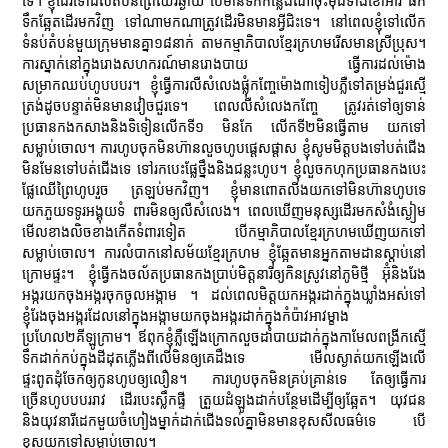
ទេ។ ខ្ញុំដើរទៅដល់តំបន់ព្រៃឈរឆ្ងាយ បើមានទឹកកន្លែងណាចុះមុជទាំងខោអាវ ផឹក
ទឹកឆ្អែតដើរមកវិញ ទៅណាមកណាត្រូវដើរមិនមានអ្វីជិះទេ។ នៅពេលខ្ញុំទៅលើក
ទំនប់តំបន់មួយក្រុមមានគ្នា១៨នាក់ តាមកម្មាភិបាលខ្មែរក្រហមរើសមានស្រីប្រុស។
ការស្នាក់នៅក្នុងរោងសហករណ៍មានរោងបាយ ធ្វើការដល់ម៉ោង
សម្រាកឈប់ហូបបបរ។ ខ្ញុំធ្វើការលឺសំលេងផ្លុំកញ្ចែម៉ោង៣ទៀបភ្លឺទៅតម្រង់ជួរស្មើ
ត្រង់ដូចបន្ទាត់មិនមានវៀចជួរទេ។ ពេលលឺសំលេងកញ្ចែ ត្រូវរត់ទៅឲ្យទាន់
ប្រធានកងកសាងនិងទិទៀនលើកទី១ មិនកែ លើកទី២មិនធ្វើតាម យកទៅ
សម្លាប់ចោល។ ការហូបចុកមិនហ៊ានលួចហូបផ្ដេសផ្ដាស ខ្ញុំសូមមិត្តបងទៅបត់ជើង
មិនមែនទៅបត់ជើងទេ ទៅរកបេះផ្លែថ្នឹងនិងជន្លះហូប។ ខ្ញុំលួចកហុកប្រធានកងបេះ
ផ្លែឈើព្រៃហូបរួច ត្រឡប់មកវិញ។ ខ្ញុំមានពោតលីងយកទៅមិនហ៊ានហូបទេ
យកភួយទទូរអង្គុយទំ ពារមិនឲ្យលឺសំលេង។ ពេលឃើញមនុស្សដើរមកសំងំស្ងៀម
មើលខាងលិចខាងកើតទំពារទៀត បើកម្មាភិបាលខ្មែរក្រហមឃើញយកទៅ
សម្លាប់ចោល។ ការលំបាកនៅសម័យខ្មែរក្រហម ខ្ញុំឆ្អែតមានអ្នកតាមដានស្ដាប់នៅ
ក្រោមផ្ទះ។ ខ្ញុំធ្វើកងចល័តប្រធានកងប្រាប់មិត្តនារីឲ្យកិនស្រូវនៅភូមិថ្មី អ៊ុំនិងរែង
អង្ករយកចុងអង្ករចុកចូលអង្កាម ។ ដល់ពេលមិត្តយកអង្ករដាក់ក្នុងឃ្លាំងអស់ទៅ
ខ្ញុំរែងចុងអង្ករដែលនៅក្នុងអង្កាមយកចុងអង្ករដាក់ក្នុងកំប៉ាវអាវម្ខាង
ប្រហែល២គីឡូក្រាម។ ឪពុកខ្ញុំភ្លឺឡើងក្រោកលួចដាំបាយដាក់ក្នុងកាមែលពង្រីកស្មើ
ទឹកដាក់កប់ក្នុងដីដុតភ្លើងពីលើមិនឲ្យគេដឹងទេ មើលស្ងាត់យកឡើងលើ
ផ្ទះពូតដុំចែកឲ្យកូនហូបឲ្យលឿន។ ការហូបចុកមិនគ្រប់គ្រាន់ទេ តែឲ្យធ្វើការ
ច្រើនហូបបបររាវ ដើរបេះស្លឹកផ្ទី ត្រួយដំឡូងដាក់បន្ថែមដើម្បីឲ្យឆ្អែត។ យុវជន
និងយុវនារីដេកមួយចំហៀងម្នាក់ដាក់ជើងទល់គ្នាមិនមានខុសសីលធម៌ទេ បើ
ខុសយកទៅសម្លាប់ចោល។