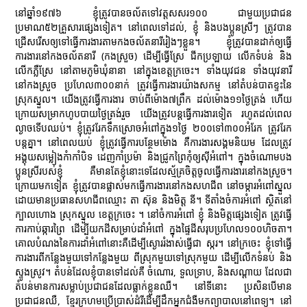
នៅឆ្នាំ១៩៧៦ ខ្ញុំត្រូវបានចល័តទៅវត្តសសរ១០០ ជាមួយប្រជាជន
ប្រមាណ៥២គ្រួសារផ្សេងទៀត។ នៅពេលទៅដល់, ខ្ញុំ និងបងប្អូនស្រីៗ ត្រូវបាន
ជ្រើសរើសឲ្យទៅធ្វើការងារតាមកងចល័តនារីរៀងៗខ្លួន។ ខ្ញុំត្រូវបានដាក់ឲ្យធ្វើ
ការងារនៅកងចល័តនារី (កងស្រួច) ដើម្បីធ្វើស្រែ ជីកប្រឡាយ លើកទំបន់ និង
លើកភ្លឺស្រែ នៅតាមភូមិឃុំនានា នៅក្នុងខេត្តក្រចេះ។ ទាំងយុវជន ទាំងយុវនារី
នៅកងស្រួច ប្រហែល៣០០នាក់ ត្រូវធ្វើការងារយ៉ាងសកម្ម នៅតំបន់បាតខ្ទះនៃ
ស្រុកស្នួល។ យើងត្រូវធ្វើការងារ ចាប់ពីម៉ោង៧ព្រឹក ដល់ម៉ោង១១ថ្ងៃត្រង់ ហើយ
ក្រោយសម្រាកហូបបាយថ្ងៃត្រង់រួច យើងត្រូវបន្តធ្វើការងារទៀត រហូតដល់ពេល
ល្ងាចទើបឈប់។ ខ្ញុំត្រូវរែកទឹកស្រោចអំពៅក្នុង១ថ្ងៃ ២០០ទៅ៣០០អំរែក ត្រូវរែក
បន្តគ្នា។ នៅពេលយប់ ខ្ញុំត្រូវធ្វើការបន្ថែមម៉ោង គឺការងារសង្គមនិយម ដែលត្រូវ
អង្គុយសម្លៀងកំាកាំបិទ ដេញកាំប្រម៉ា និងជ្រូកព្រៃកុំឲ្យស៊ីអំពៅ។ ក្នុងចំណោមបង
ប្អូនស្រីរបស់ខ្ញុំ គឺមានតែខ្ញុំនោះទេដែលស្ម័គ្រចិត្តចូលធ្វើការងារនៅកងស្រួច។
ក្រោយមកទៀត ខ្ញុំត្រូវបានផ្លាស់មកធ្វើការងារនៅកងសហជីព នៅចម្ការអំពៅស្នួល
ដោយមានប្រធានសហជីពឈ្មោះ តា ស៊ុន និងមិត្ត នី។ ទីតាំងចំការអំពៅ ស្ថិតនៅ
ក្បាលហោង ស្រុកស្នួល ខេត្តក្រចេះ ។ នៅចំការអំពៅ ខ្ញុំ និងមិត្តផ្សេងទៀត ត្រូវធ្វើ
ការកាប់ឆ្ការព្រៃ ដើម្បីយកដីសម្រាប់ដាំអំពៅ ក្នុងផ្ទៃដីសរុបប្រហែល១០០ហិចតា។
គោលបំណងនៃការដាំអំពៅនោះគឺដើម្បីស្ងោររំងាស់ធ្វើជា ស្ករ។ នៅក្រចេះ ខ្ញុំទៅធ្វើ
ការងារពីកន្លែងមួយទៅកន្លែងមួយ ពីស្រុកមួយទៅស្រុកមួយ ដើម្បីលើកទំនប់ និង
ស្ទូងស្រូវ។ តំបន់ដែលខ្ញុំបានទៅដល់គឺ ចំណោរ, ទួលទ្រាប, និងសណ្ដាយ ដែលជា
តំបន់មានការសម្លាប់ប្រជាជនដែលធ្លាក់ខ្លួនឈឺ។ នៅទីនោះ ប្រសិនបើមាន
ប្រជាជនឈឺ, ខ្មែរក្រហមប្រើប្រាស់ដំរីដើម្បីដឹកអ្នកជំងឺមកព្យាបាលនៅពេទ្យ។ នៅ