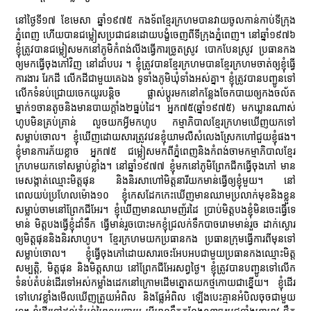
នៅថ្ងៃទី១៧ ខែមេសា ឆ្នាំ១៩៧៥ កងទ័ពខ្មែរក្រហមបានវាយចូលកាន់កាប់ទីក្រុង
ភ្នំពេញ ហើយបានជម្លៀសប្រជាជនដោយបង្ខំចេញពីទីក្រុងភ្នំពេញ។ នៅឆ្នាំ១៩៧៦
ខ្ញុំត្រូវបានជម្លៀសមកនៅភូមិកំពង់លីងធ្វើការច្រូតស្រូវ បោកបែនស្រូវ ប្រធានកង
ឲ្យមកធ្វើចុងភៅវិញ នៅដាំបបរ ។ ខ្ញុំត្រូវបានខ្មែរក្រហមបានខ្មែរក្រហមចាត់ឲ្យខ្ញុំធ្វើ
ការងារ រែកដី លើកដីជាមួយគេឯង ទូទាំងភូមិឃុំទាំងអស់គ្នា។ ខ្ញុំត្រូវបានបញ្ជូនទៅ
លើកទំនប់ជ្រោយចេកយូរបន្តិច ផ្លាស់ប្ដូរមកនៅកន្លែងចែកបាយឲ្យកងចល័ត
ម្នាក់១ចានតូចនិងមានបាយក្ដាំង២ធ្នប់ដៃ។ អ្នក៧៥(ឆ្នាំ១៩៧៥) មកឃ្លានណាស់
ហូបមិនគ្រប់គ្រាន់ លួចយកអ្វីមកហូប កម្មាភិបាលខ្មែរក្រហមឃើញយកទៅ
សម្លាប់ចោល។ ខ្ញុំឃើញដោយសារត្រូវវេនខ្ញុំយាមលឺសំលេងស្រែកហៅជួយខ្ញុំផង។
ខ្ញុំមានការភ័យខ្លាច អ្នក៧៥ ជម្លៀសមកពីភ្នំពេញនិងកំពង់ចាមកម្មាភិបាលខ្មែរ
ក្រហមយកទៅសម្លាប់ខ្លាំង។ នៅឆ្នាំ១៩៧៧ ខ្ញុំមកនៅភូមិព្រែកជីកធ្វើចុងភៅ មាន
មេសង្កាត់ឈ្មោះមិត្តផុន និងនិរសាហៅមិត្តនារីយកមាន់ធ្វើឲ្យខ្ញុំមួយ។ នៅ
ពេលយប់ប្រហែលម៉ោង១០ ខ្ញុំកេសដែកកេះឃើញមានឈាមប្រលាក់មុខនិងខ្លួន
សម្លាប់ចាមនៅព្រែកជីអែរ។ ខ្ញុំឃើញមានឈាមញ័រដៃ ប្រាប់មិត្តបងខ្ញុំមិនចេះធ្វើទេ
មាន់ មិត្តបងធ្វើខ្ញុំដាំទឹក ធ្វើមាន់រួចបោះមកខ្ញុំជ្រលក់ទឹកបាចរោមមាន់រួច ដាក់ស្ងោរ
ឲ្យមិត្តផុននិងនិរសាហូប។ ខ្មែរក្រហមយកប្រធានកង ប្រធានក្រុមធ្វើការពីមុនទៅ
សម្លាប់ចោល។ ខ្ញុំធ្វើចុងភៅដោយសារចេះអែបអបជាមួយប្រធានកងឈ្មោះមិត្ត
សម្បត្តិ, មិត្តផុន និងមិត្តសាយ នៅព្រែកជីអែរសព្វថ្ងៃ។ ខ្ញុំត្រូវបានបញ្ជូនទៅលើក
ទំនប់តំបន់ដើរទៅអស់កម្លាំងដេកនៅក្រោមដើមត្នោតយកថ្មកោយជាខ្នើយ។ ខ្ញុំដើរ
ទៅហេវខ្លាំងមើលឃើញត្រួយអំពិល និងផ្លែអំពិល ឡើងបេះគ្មានអំបិលចុចជាមួយ