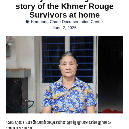
story of the Khmer Rouge
Survivors at home
Kampong Cham Documentation Center
June 2, 2026
សេង ហួយ៖ «បទពិសោធន៍ជាយុវនារីកងស្រួចខ្មែរក្រហម នៅខេត្តក្រចេះ»
ដោយ ទូច វណ្ណេត