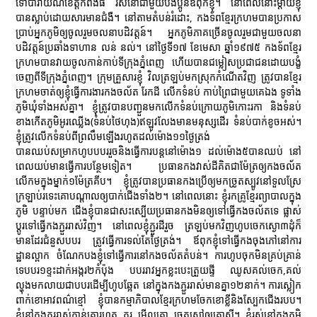
ទៅបារាយណ៍ខេត្តកំពង់ធំ រស់នៅជាមួយបងប្អូនឪពុកខ្ញុំ។ នៅពេលនោះម្ដាយខ្ញុំ
បានស្លាប់ដោយសារមានជំងឺ។ នៅតាមតំបន់រំដោះ, កងទ័ពខ្មែរក្រហមបានប្រកាស
ប្រាប់អ្នកភូមិឲ្យចូលរួមចលនាបដិវត្តន៍។ អ្នកភូមិភាគច្រើនចូលរួមជាមួយចលនា
បដិវត្តន៍ប្រឆាំងទាហាន លន់ នល់។ នៅថ្ងៃទី១៧ ខែមេសា ឆ្នាំ១៩៧៥ កងទ័ពខ្មែរ
ក្រហមបានវាយចូលកាន់កាប់ទីក្រុងភ្នំពេញ ហើយបានជម្លៀសប្រជាជនដោយបង្ខំ
ចេញពីទីក្រុងភ្នំពេញ។ ក្រុមគ្រួសារខ្ញុំ វិលត្រឡប់មកស្រុកកំណើតវិញ ត្រូវបានខ្មែរ
ក្រហមចាត់ឲ្យខ្ញុំធ្វើការងារកងចល័ត រែកដី លើកទំនប់ កាប់ព្រៃជាមួយគេឯង ទូទាំង
ភូមិឃុំទាំងអស់គ្នា។ ខ្ញុំត្រូវបានបញ្ជួនមកលើកទំនប់ក្រោយភូមិកោះរកា និងទំនប់
ខាងកើតភូមិអូរឈ្លើង(ទំនប់ថៃហុង)ឥឡូវលែងមានមនុស្សដើរ ទំនប់បាក់ខូចអស់។
ខ្ញុំត្រូវលើកទំនប់ពីព្រលឹមឡើងរហូតដល់ម៉ោង១១ថ្ងៃត្រង់
បានឈប់សម្រាកហូបបបររួចនិងធ្វើការបន្តនៅម៉ោង១ ដល់ម៉ោង៥បានឈប់ នៅ
ពេលយប់មានធ្វើការបន្ថែមទៀត។ ប្រធានកងវាស់ដីគិតជាម៉ែត្រឲ្យកងចល័ត
លើកមក្នុងម្នាក់១ម៉ែត្រគីប។ ខ្ញុំត្រូវបានប្រធានកងប្រើឲ្យមកច្រូតស្បូវនៅទួលស្រែ
ក្រឡាប់រទេះគោបណ្ដាលឲ្យបាក់ជើងទាំង២។ នៅពេលនោះ ខ្ញុំរកគ្រូខ្មែរព្យាបាលក្នុង
ភូមិ បន្ទាប់មក ជើងខ្ញុំបានជាសះស្បើយប្រធានកងមិនឲ្យទៅធ្វើកងចល័តទេ ផ្លាស់
ប្ដូរទៅធ្វើកងភ្ជួររាស់វិញ។ នៅពេលខ្ញុំភ្ជួរដីរួច ត្រឡប់មកវិញហូបចេកស្ងោ៣ដុំក៏
មានដែរជំនួសបបរ ត្រូវធ្វើការទល់តែថ្ងៃត្រង់។ ឪពុកខ្ញុំទៅធ្វើកងចុងភៅនៅការ
ដ្ឋានល្ពាក ចំណែកបងខ្ញុំទៅធ្វើការនៅកងចល័តតំបន់។ ការហូបចុកមិនគ្រប់គ្រាន់
ទេបបរ១ខ្ទះដាក់អង្ករ២កំប៉ុង បបររាវអ្នកខ្លះបេះត្រួយផ្ទី ឈូសគល់ចេក,គល់
ល្ហុងមកលាយជាបបរដើម្បីហូបឆ្អែត នៅក្នុងកងភ្ជួររាស់មានគ្នា១២នាក់។ ការស្លៀក
ពាក់ខោអាវពណ៌ខ្មៅ ខ្ញុំបានកម្មាភិបាលខ្មែរក្រហមចែកខោខ្លីនិងស្បែកជើងរបប។
ខ្ញុំនៅកងភ្ជួររាស់កាន់គោរហូត ភ្ជួរ មើលគោ ច្រូតស្មៅឲ្យគោស៊ី។ ខ្ញុំរស់នៅក្នុងភូមិ