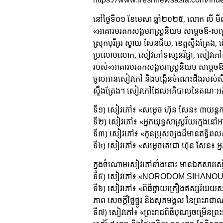
នៅថ្ងៃទី០១ ខែមេសា ឆ្នាំ២០២៥, លោក លី មី
«អាគារមរតកសង្គមរាស្រ្តនិយម សម្តេចឪ-សម្
ស្រុកបុរីអូរ ស្វាយ សែនជ័យ, ខេត្តស្ទឹងត្រែ
ប្រលោមលោក, សៀវភៅទស្សនវិជ្ជា, សៀវភៅសម្
របស់«អាគារមរតកសង្គមរាស្រ្តនិយម សម្តេចឪ-ស
ចូលអានសៀវភៅ និងបង្កើនចំណេះដឹងរបស់សិស្សាន
ស្ទឹងត្រែង។ សៀវភៅដែលអភិបាលនៃគណៈអភិ
ទី១) សៀវភៅ៖ «សម្ដេច ហ៊ុន សែន៖ ៣យន្តកា
ទី២) សៀវភៅ៖ «អ្នកយុទ្ធសាស្ត្រវ័យក្មេងនៅអ
ទី៣) សៀវភៅ៖ «កូនប្រុសច្បងដ៏មានឥទ្ធិពល
ទី៤) សៀវភៅ៖ «សម្ដេចតេជោ ហ៊ុន សែន៖ អ្
ក្នុងចំណោមសៀវភៅទាំងនោះ មានឯកសារសៀវភៅ
ទី៥) សៀវភៅ៖ «NORODOM SIHANO
ទី៦) សៀវភៅ៖ «ពិធីថ្វាយគ្រឿងឥស្សរិយយសដ៏ខ្ពង
ភាព សេចក្តីថ្លៃថ្នូរ និងសុភមង្គល នៃព្រះរាជាណា
ទី៧) សៀវភៅ៖ «ព្រះរាជពិធីបុណ្យចម្រើនព្រះ