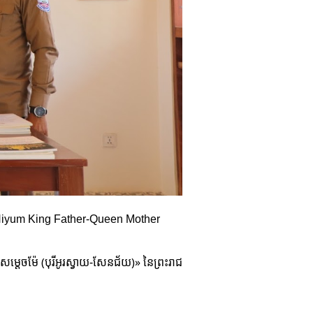
 Niyum King Father-Queen Mother
តេចម៉ែ (បុរីអូរស្វាយ-សែនជ័យ)» នៃព្រះរាជ