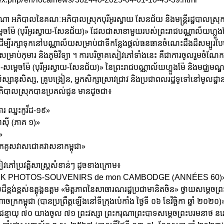
ណា អភិបាលនៃគណៈអភិបាលស្រុកបុរីអូរស្វាយ សែនជ័យ និងមន្រ្តីរដ្ឋបាលស្រុ
តេចម៉ែ (បុរីអូរស្វាយ-សែនជ័យ)» ដែលជាសាខាមួយរបស់ព្រះរាជបណ្ណាល័យហ្លួងម
ង, ដើម្បីរក្សាទុកនៅបណ្ណាល័យសម្រាប់ជាទីកន្លែងផ្តល់ធនធានចំណេះដឹងដ៏សម្បូរ
រាប់កុមារ និងភូមិវិទ្យា ។ ការបរិច្ចាគសៀវភៅទាំងនេះ គឺជាការចូលរួមចំ
ម្តេចម៉ែ (បុរីអូរស្វាយ-សែនជ័យ)» នៃព្រះរាជបណ្ណាល័យហ្លួងម៉ែ និងមជ្ឈមណ្ឌ
ុសិស្ស, គ្រូបង្រៀន, អ្នកសិក្សាស្រាវជ្រាវ និងប្រជាពលរដ្ឋទូទៅនៅមូលដ្ឋានស
បាលស្រុកបានប្រគល់ជូន មានដូចជា៖
រ ឈ្នះកូវីដ-១៩»
ាស៊ី (ភាគ ១)»
»
នកគូសវាសជោគវាសនាកម្ពុជា»
ប្រវត្តិសាស្ត្រសំខាន់ៗ ដូចខាងក្រោម៖
UK PHOTOS-SOUVENIRS de mon CAMBODGE (ANNÉES 60)
់ខ្ពស់ឧត្តុង្គឧត្តម «មិត្តភាពនៃសាធារណរដ្ឋប្រជាមានិតចិន» ថ្វាយសម្តេចព្រះម
ចក្រកម្ពុជា (បានប្រព្រឹត្តឡើងនៅទីក្រុងប៉េកាំង ថ្ងៃទី ០៦ ខែវិច្ឆិកា ឆ្នាំ ២០២០)
ជន្មាយុ ៧០ យាងចូល ៧១ ព្រះវស្សា ព្រះករុណាព្រះបាទសម្ដេចព្រះបរមនាថ នរោត្