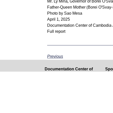
Mr. Ly Mina, Governor of Borei O’Sv
Father-Queen Mother (Borei O’Svay
Photo by Sao Mesa
April 1, 2025
Documentation Center of Cambodia 
Full report
Previous
Documentation Center of
Spo
Cambodia
This
Maison 11, Street 256
gran
Sangkat Chakto Mukh, Khan
Demo
Daun Penh
Stat
Phnom Penh, 120207, Cambodia
opin
conc