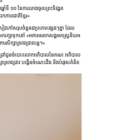
)»
្នាំទី ១០ នៃការយាងចូលព្រះទិវង្គត
ឯកភាពជាតិខ្មែរ»
កសៀវភៅសរុបចំនួន៨ប្រភេទផ្សេងៗគ្នា ដែល
, មករក្សាទុកនៅ «អគារមរតកសង្គមរាស្ត្រនិយម
រសិក្សាស្រាវជ្រាវបន្ត។»
ជ្រាលជ្រៅជូនចំបោះលោកអភិបាលនៃគណៈអភិបាល
ក្សាស្រាវជ្រាវ បង្កើនចំណេះដឹង និងបំផុសគំនិត