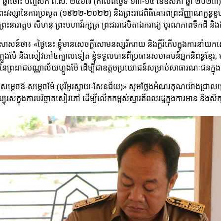
ាខ ឆ្នាំថោះ បញ្ចស័ក ព.ស. ២៥៦៧ (កាលពីថ្ងៃទី ១៣-១៤ ខែឧសភា ឆ្នាំ ២០២៣
ះវស្សានៃការប្រសូត (១៩២២-២០២២) និងព្រះរាជពិធីគោរពព្រះវិញ្ញាណក្ខន្ធខួបឆ
នរោត្តម សីហនុ ព្រះមហាវីរក្សត្រ ព្រះវររាជបិតាឯករាជ្យ បូរណភាពទឹកដី និង
ា៖ «ថ្ងៃនេះ ខ្ញុំមានសេចក្ដីសោមនស្សរីករាយ និងក្ដីរំភើបក្នុងការនាំយ
ហ្លួងម៉ែ និងសៀវភៅ៤ក្បាលទៀត ខ្ញុំទទួលបានពីប្រធានសមាគមន៍អ្នកនិពន្ធខ្មែរ
នៃព្រះរាជបណ្ណាល័យហ្លួងម៉ែ ដើម្បីជាឧត្តមប្រយោជន៍សម្រាប់សាធារណៈជនក្នុងកា
ិយម សម្តេចឪ-សម្តេចម៉ែ (បុរីអូរស្វាយ-សែនជ័យ)» សូមថ្លែងអំណរគុណយ៉ាង
៏សប្បុរសក្នុងការបរិច្ចាគសៀវភៅ ដើម្បីលើកកម្ពស់ស្មារតីពលរដ្ឋក្នុងការអាន និងសិ