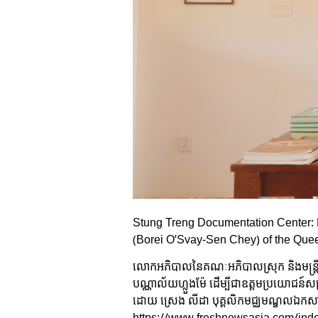
Stung Treng Documentation Center: 
(Borei O’Svay-Sen Chey) of the Qu
លោកអភិបាលនៃគណៈអភិបាលស្រុក និងមន្រ្តីរដ
បណ្ណាល័យហ្លួងម៉ែ ដើម្បីជាឧត្តមប្រយោជន៍សម
ដោយ ស្រេង លីដា បុគ្គលិកមជ្ឈមណ្ឌលឯកសារខ
https://www.freshnewsasia.com/ind