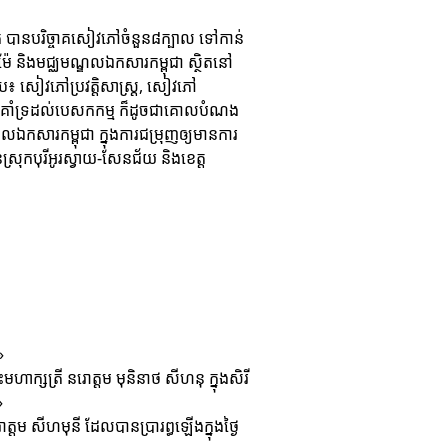
ក បានបរិច្ចាគសៀវភៅចំនួន៨ក្បាល ទៅកាន់
៉ែ និងមជ្ឈមណ្ឌលឯកសារកម្ពុជា ស្ថិតនៅ
បែប៖ សៀវភៅប្រវត្តិសាស្រ្ត, សៀវភៅ
ណែកគាំទ្រដល់បេសកកម្ម ក៏ដូចជាគោលបំណង
លឯកសារកម្ពុជា ក្នុងការជម្រុញឲ្យមានការ
្រុកបុរីអូរស្វាយ-សែនជ័យ និងខេត្ត
»
ហាក្សត្រី នរោត្តម មុនិនាថ សីហនុ ក្នុងសិរី
»
តម សីហមុនី ដែលបានប្រារព្ធឡើងក្នុងថ្ងៃ