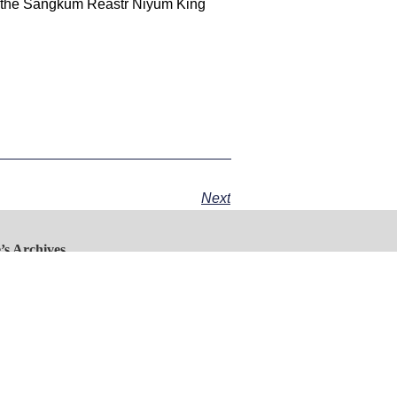
of the Sangkum Reastr Niyum King
Next
’s Archives
he front-page
 image:
amnang: A New