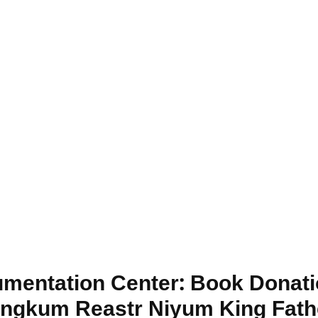
mentation Center: Book Donatio
angkum Reastr Niyum King Fat