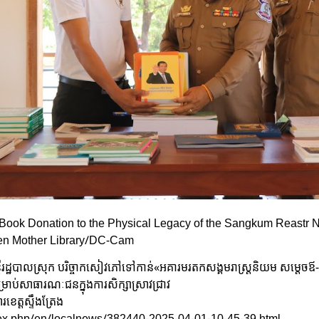
Book Donation to the Physical Legacy of the Sangkum Reastr
een Mother Library/DC-Cam
្ឋបាលស្រុក បរិច្ចាកសៀវភៅទៅកាន់«អគារមរតកសង្គមរាស្ត្រនិយម សម្តេចឪ-សម្
្រាប់សាធារណៈជនក្នុងការសិក្សាស្រាវជ្រាវ
េត្តស្ទឹងត្រែង
ex.php/en/localnews/382440-2025-04-01-10-45-39.html