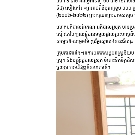
សៅរ៍ ៩ រោច និងថ្ងៃអាទិត្យ ១០ រោច ខែពិស
ទី៨) សៀវភៅ៖ «ព្រះរាជពិធីបុណ្យខួប ១០០ ព្រ
(២០១២-២០២២) ព្រះករុណាព្រះបាទសម្ដេច ព្រះ
លោកអភិបាលនៃគណៈអភិបាលស្រុក មានប្រសាសន៍ថ
សៀវភៅ៤ក្បាលខ្ញុំបានទទួលផ្ទាល់ព្រះហស្ថពី
សម្តេចឪ-សម្តេចម៉ែ (បុរីអូរស្វាយ-សែនជ័យ)» 
ក្រុមការងារនៃ«អាគារមរតកសង្គមរាស្រ្តន
ស្រុក និងមន្រ្តីរដ្ឋបាលស្រុក ចំពោះទឹកចិត្តដ
ចូលរួមការអភិវឌ្ឍន៍សហគមន៍។