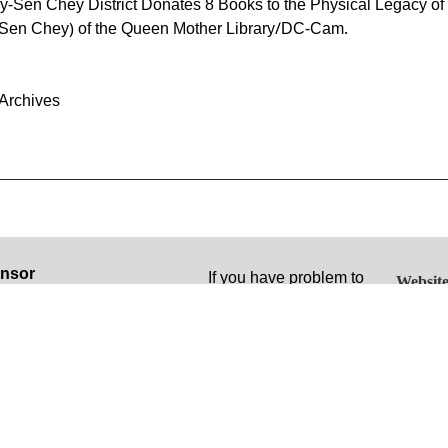
ay-Sen Chey District Donates 8 Books to the Physical Legacy 
-Sen Chey) of the Queen Mother Library/DC-Cam.
Archives
nsor
If you have problem to
Website
 website was funded by a
access, please contact:
t (Documentation and
Morm Sophat, Information
cracy) from the United
Technology Coordinator
es Department of State. The
About t
t: +855 (0) 16 27 27 22
ions, findings and
profile
e:
lusions stated herein are
Bou S
truthsophat.m@dccam.org