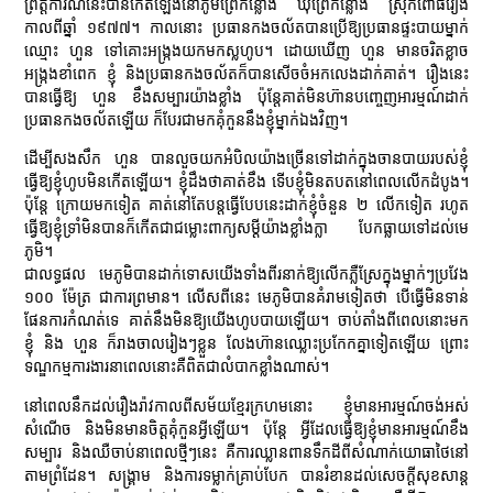
ព្រឹត្តិការណ៍នេះបានកើតឡើងនៅភូមិព្រៃកន្លោង ឃុំព្រៃកន្លោង ស្រុកពោធិ៍រៀង
កាលពីឆ្នាំ ១៩៧៧។ កាលនោះ ប្រធានកងចល័តបានប្រើឱ្យប្រធានផ្ទះបាយម្នាក់
ឈ្មោះ ហួន ទៅគោះអង្ក្រងយកមកស្លហូប។ ដោយឃើញ ហួន មានចរិតខ្លាច
អង្ក្រងខាំពេក ខ្ញុំ និងប្រធានកងចល័តក៏បានសើចចំអកលេងដាក់គាត់។ រឿងនេះ
បានធ្វើឱ្យ ហួន ខឹងសម្បារយ៉ាងខ្លាំង ប៉ុន្តែគាត់មិនហ៊ានបញ្ចេញអារម្មណ៍ដាក់
ប្រធានកងចល័តឡើយ ក៏បែរជាមកគុំកួននឹងខ្ញុំម្នាក់ឯងវិញ។
ដើម្បីសងសឹក ហួន បានលួចយកអំបិលយ៉ាងច្រើនទៅដាក់ក្នុងចានបាយរបស់ខ្ញុំ
ធ្វើឱ្យខ្ញុំហូបមិនកើតឡើយ។ ខ្ញុំដឹងថាគាត់ខឹង ទើបខ្ញុំមិនតបតនៅពេលលើកដំបូង។
ប៉ុន្តែ ក្រោយមកទៀត គាត់នៅតែបន្តធ្វើបែបនេះដាក់ខ្ញុំចំនួន ២ លើកទៀត រហូត
ធ្វើឱ្យខ្ញុំទ្រាំមិនបានក៏កើតជាជម្លោះពាក្យសម្ដីយ៉ាងខ្លាំងក្លា បែកធ្លាយទៅដល់មេ
ភូមិ។
ជាលទ្ធផល មេភូមិបានដាក់ទោសយើងទាំងពីរនាក់ឱ្យលើកភ្លឺស្រែក្នុងម្នាក់ៗប្រវែង
១០០ ម៉ែត្រ ជាការព្រមាន។ លើសពីនេះ មេភូមិបានគំរាមទៀតថា បើធ្វើមិនទាន់
ផែនការកំណត់ទេ គាត់នឹងមិនឱ្យយើងហូបបាយឡើយ។ ចាប់តាំងពីពេលនោះមក
ខ្ញុំ និង ហួន ក៏រាងចាលរៀងៗខ្លួន លែងហ៊ានឈ្លោះប្រកែកគ្នាទៀតឡើយ ព្រោះ
ទណ្ឌកម្មការងារនាពេលនោះគឺពិតជាលំបាកខ្លាំងណាស់។
នៅពេលនឹកដល់រឿងរ៉ាវកាលពីសម័យខ្មែរក្រហមនោះ ខ្ញុំមានអារម្មណ៍ចង់អស់
សំណើច និងមិនមានចិត្តគុំកួនអ្វីឡើយ។ ប៉ុន្តែ អ្វីដែលធ្វើឱ្យខ្ញុំមានអារម្មណ៍ខឹង
សម្បារ និងឈឺចាប់នាពេលថ្មីៗនេះ គឺការឈ្លានពានទឹកដីពីសំណាក់យោធាថៃនៅ
តាមព្រំដែន។ សង្គ្រាម និងការទម្លាក់គ្រាប់បែក បានរំខានដល់សេចក្ដីសុខសាន្ត