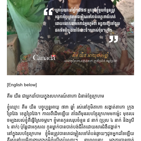
[English below]
គីម យឺន ជាអ្នកដាំបាយក្នុងសហករណ៍តាកោ ជំនាន់ខ្មែរក្រហម
ខ្ញុំឈ្មោះ គីម យឺន បច្ចុប្បន្នអាយុ ៧៣ ឆ្នាំ រស់នៅភូមិតាកោ សង្កាត់តាកោ ក្រុង
ព្រៃវែង ខេត្តព្រៃវែង។ កាលពីដើមឡើយ តាំងពីមុនរបបខ្មែរក្រហមមកម្ល៉េះ មុខរបរ
ចម្បងរបស់ខ្ញុំគឺធ្វើស្រែចម្ការ។ ខ្ញុំមានកូនសរុបចំនួន ៨ នាក់ (ប្រុស ៤ នាក់ និងស្រី
៤ នាក់) ប៉ុន្តែជាអកុសល កូនម្នាក់បានបាត់បង់ជីវិតដោយសារជំងឺដង្កាត់។
នៅក្នុងរបបខ្មែរក្រហម ខ្ញុំមិនត្រូវបានគេជម្លៀសទៅតំបន់ឆ្ងាយៗដូចអ្នកដទៃឡើយ
គឺរស់នៅបម្រើការងារក្នុងភូមិកំណើតប៉ុណ្ណោះ។ នាពេលនោះ អង្គការបានចាត់