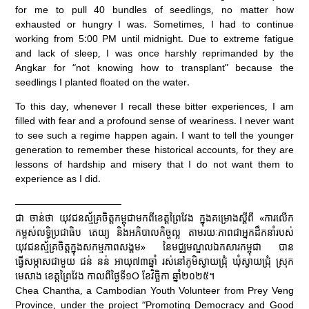
for me to pull 40 bundles of seedlings, no matter how
exhausted or hungry I was. Sometimes, I had to continue
working from 5:00 PM until midnight. Due to extreme fatigue
and lack of sleep, I was once harshly reprimanded by the
Angkar for “not knowing how to transplant” because the
seedlings I planted floated on the water.
To this day, whenever I recall these bitter experiences, I am
filled with fear and a profound sense of weariness. I never want
to see such a regime happen again. I want to tell the younger
generation to remember these historical accounts, for they are
lessons of hardship and misery that I do not want them to
experience as I did.
———————————
ជា ចាន់ថា យុវជនស្ម័គ្រចិត្តកម្ពុជាមកពីខេត្តព្រៃវែង ក្នុងគម្រោងស្តីពី «ការលើក
កម្ពស់លទ្ធិប្រជាធិប តេយ្យ និងអភិបាលកិច្ចល្អ តាមរយៈភាពជាអ្នកដឹកនាំរបស់
យុវជនស្ម័គ្រចិត្តក្នុងសកម្មភាពសង្គម» នៃមជ្ឈមណ្ឌលឯកសារកម្ពុជា បាន
ធ្វើសម្ភាសជាមួយ ជន់ នន់ អាយុ៧៣ឆ្នាំ រស់នៅភូមិស្វាយជ្រុំ ឃុំស្វាយជ្រុំ ស្រុក
មេសាង ខេត្តព្រៃវែង កាលពីថ្ងៃទី១O ខែវិច្ឆិកា ឆ្នាំ២០២៥។
Chea Chantha, a Cambodian Youth Volunteer from Prey Veng
Province, under the project “Promoting Democracy and Good