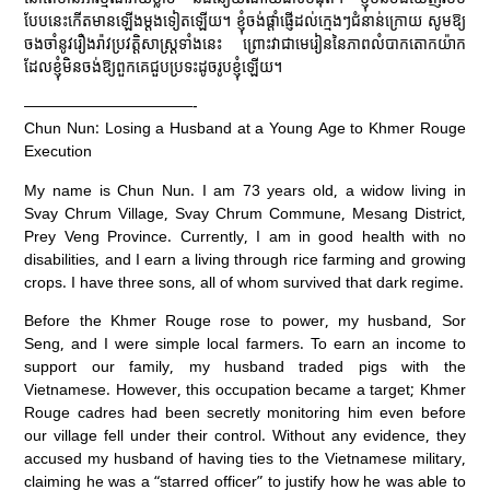
បែបនេះកើតមានឡើងម្ដងទៀតឡើយ។ ខ្ញុំចង់ផ្ដាំផ្ញើដល់ក្មេងៗជំនាន់ក្រោយ សូមឱ្យ
ចងចាំនូវរឿងរ៉ាវប្រវត្តិសាស្ត្រទាំងនេះ ព្រោះវាជាមេរៀននៃភាពលំបាកតោកយ៉ាក
ដែលខ្ញុំមិនចង់ឱ្យពួកគេជួបប្រទះដូចរូបខ្ញុំឡើយ។
———————————-
Chun Nun: Losing a Husband at a Young Age to Khmer Rouge
Execution
My name is Chun Nun. I am 73 years old, a widow living in
Svay Chrum Village, Svay Chrum Commune, Mesang District,
Prey Veng Province. Currently, I am in good health with no
disabilities, and I earn a living through rice farming and growing
crops. I have three sons, all of whom survived that dark regime.
Before the Khmer Rouge rose to power, my husband, Sor
Seng, and I were simple local farmers. To earn an income to
support our family, my husband traded pigs with the
Vietnamese. However, this occupation became a target; Khmer
Rouge cadres had been secretly monitoring him even before
our village fell under their control. Without any evidence, they
accused my husband of having ties to the Vietnamese military,
claiming he was a “starred officer” to justify how he was able to