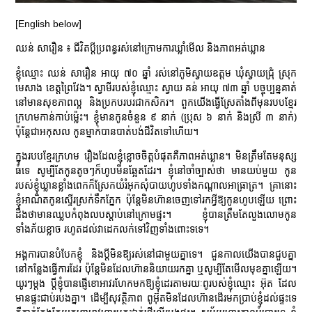
[English below]
ឈន់ សារឿន ៖ ជីវិតប្តីប្រពន្ធរស់នៅក្រោមការឃ្លាំមើល និងភាពអត់ឃ្លាន
ខ្ញុំឈ្មោះ ឈន់ សារឿន អាយុ ៧០ ឆ្នាំ រស់នៅភូមិស្វាយឧត្តម ឃុំស្វាយជ្រុំ ស្រុក
មេសាង ខេត្តព្រៃវែង។ ស្វាមីរបស់ខ្ញុំឈ្មោះ ស្វាយ គន់ អាយុ ៧៣ ឆ្នាំ បច្ចុប្បន្នគាត់
នៅមានសុខភាពល្អ និងប្រកបរបរជាកសិករ។ ពួកយើងធ្វើស្រែតាំងពីមុនរបបខ្មែរ
ក្រហមកាន់កាប់ម៉្លេះ។ ខ្ញុំមានកូនចំនួន ៩ នាក់ (ប្រុស ៦ នាក់ និងស្រី ៣ នាក់)
ប៉ុន្តែជាអកុសល កូនម្នាក់បានបាត់បង់ជីវិតទៅហើយ។
ក្នុងរបបខ្មែរក្រហម រឿងដែលខ្ញុំខ្លោចចិត្តបំផុតគឺភាពអត់ឃ្លាន។ មិនត្រឹមតែមនុស្ស
ធំទេ សូម្បីតែកូនតូចៗក៏ហូបមិនឆ្អែតដែរ។ ខ្ញុំនៅចាំច្បាស់ថា មានយប់មួយ កូន
របស់ខ្ញុំឃ្លានខ្លាំងពេកក៏ស្រែកយំរំអុកសុំបាយហូបទាំងកណ្ដាលអាធ្រាត្រ។ គ្រានោះ
ខ្ញុំអាណិតកូនស្ទើរស្រក់ទឹកភ្នែក ប៉ុន្តែមិនហ៊ានចេញទៅរកអ្វីឱ្យកូនហូបឡើយ ព្រោះ
ដឹងថាមានឈ្លបកំពុងលបស្ដាប់នៅក្រោមផ្ទះ។ ខ្ញុំបានត្រឹមតែលួងលោមកូន
ទាំងភ័យខ្លាច រហូតដល់វាដេកលក់ទៅវិញទាំងពោះទទេ។
អង្គការបានបំបែកខ្ញុំ និងប្ដីមិនឱ្យរស់នៅជាមួយគ្នាទេ។ ជួនកាលយើងបានជួបគ្នា
នៅកន្លែងធ្វើការដែរ ប៉ុន្តែមិនដែលហ៊ាននិយាយរកគ្នា ឬសូម្បីតែមើលមុខគ្នាឡើយ។
យូរៗម្ដង ប្ដីខ្ញុំបានផ្ញើខោអាវរហែកមកឱ្យខ្ញុំដេរតាមរយៈពូរបស់ខ្ញុំឈ្មោះ អ៊ុត ដែល
មានផ្ទះជាប់របងគ្នា។ ដើម្បីសុវត្ថិភាព ពូអ៊ុតមិនដែលហ៊ានដើរមកប្រាប់ខ្ញុំដល់ផ្ទះទេ