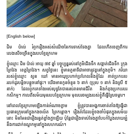
[English below]
ជិម ប៉ាល់ រំឭករឿងអស់សំណើចនៃការទាស់ទែងគ្នា ដែលកើតចេញពីការ
លេងសើចច្រើនក្នុងរបបខ្មែរក្រហម
ខ្ញុំឈ្មោះ ជិម ប៉ាល់ អាយុ ៧៩ ឆ្នាំ បច្ចុប្បន្នរស់នៅភូមិជើងទឹក សង្កាត់ជើងទឹក ក្រុង
ព្រៃវែង ខេត្តព្រៃវែង។ សព្វថ្ងៃនេះ ខ្ញុំមានតួនាទីជាអាចារ្យវត្តនៅក្នុងភូមិ។ ភរិយា
របស់ខ្ញុំឈ្មោះ សួន ឃៅ មានអាយុប្រហាក់ប្រហែលនឹងខ្ញុំដែរ គាត់ប្រកបរប
រលក់ដូរបន្តិចបន្តួចនៅផ្ទះ។ យើងមានកូនចំនួន ៦ នាក់ (ប្រុស ១ នាក់ និងស្រី ៥
នាក់) ដែលពួកគេទាំងអស់សុទ្ធតែបានរស់រានមានជីវិត និងកំពុងប្រកបរបរ
កសិកម្ម។ កាលពីសម័យមុនរបបខ្មែរក្រហម មុខរបរចម្បងរបស់ខ្ញុំគឺធ្វើស្រែចម្ការ។
នៅពេលខ្មែរក្រហមឡើងកាន់អំណាចភ្លាម ខ្ញុំត្រូវបានអង្គការចាត់តាំងឱ្យធ្វើជា
ប្រធានក្រុមនៅក្នុងកងចល័ត ព្រៃកន្លោង។ រឿងរ៉ាវដែលខ្ញុំចងចាំបំផុតក្នុងសម័យ
នោះ មិនមែនជារឿងរន្ធត់ខ្លាំងក្លាឡើយ ប៉ុន្តែជារឿងទាស់ទែងគ្នាបែបកំប្លែងលាយឡំ
នឹងការដាក់ទណ្ឌកម្មនៅក្នុងសហករណ៍។