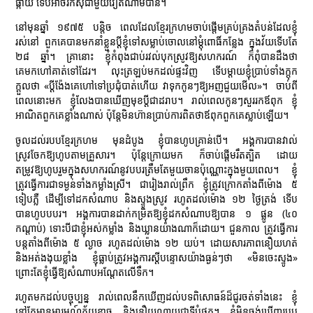
ផ្កាយ ទើបអាចរកស៊ីជាមួយវៀតណាមបាន។
នៅមុនឆ្នាំ ១៩៧៥ បន្តិច ពេលដែលខ្មែរក្រហមចាប់ផ្តើមគ្រប់គ្រងតំបន់ដែលខ្ញុំ
រស់នៅ ពួកគេបានមកនាំខ្លួនប្តីខ្ញុំទៅសម្លាប់ចោលនៅម្ដុំពោធិ៍កន្លែង ក្នុងវ័យទើបតែ
២៨ ឆ្នាំ។ គ្រានោះ ខ្ញុំកំពុងជាប់រវល់បុកស្រូវឱ្យសហករណ៍ ក៏ពុំបានដឹងថា
គេមកហៅគាត់ទៅដែរ។ លុះត្រឡប់មកដល់ផ្ទះវិញ ទើបម្ដាយខ្ញុំប្រាប់ទាំងក្ដុក
ក្ដួលថា «ប្ដីង៉ែងគេហៅទៅប្រជុំបាត់ហើយ វាទុកកូនៗឱ្យអញជួយមើល»។ ចាប់ពី
ពេលនោះមក ខ្ញុំលែងបានឃើញមុខប្តីជាដរាប។ រាល់ពេលកូនៗសួររកឪពុក ខ្ញុំ
អាណិតពួកគេខ្លាំងណាស់ ប៉ុន្តែមិនហ៊ានប្រាប់ការពិតថាឪពុកពួកគេស្លាប់ឡើយ។
ចូលដល់របបខ្មែរក្រហម មុនដំបូង ខ្ញុំបានហូបគ្រាន់បើ។ អង្គការបានវាល់
ស្រូវចែកឱ្យហូបតាមគ្រួសារ។ ប៉ុន្តែក្រោយមក ក៏ចាប់ផ្ដើមរឹតត្បិត ដោយ
តម្រូវឱ្យហូបរួមក្នុងសហករណ៍នូវបបរត្រឹមតែមួយចានប៉ុណ្ណោះក្នុងមួយពេល។ ខ្ញុំ
ត្រូវធ្វើការជាទម្ងន់ទាំងកម្លាំងស្រី។ ជារៀងរាល់ព្រឹក ខ្ញុំត្រូវក្រោកតាំងពីម៉ោង ៥
ទៀបភ្លឺ ដើម្បីទៅដកសំណាប និងស្ទូងស្រូវ រហូតដល់ម៉ោង ១២ ថ្ងៃត្រង់ ទើប
បានហូបបបរ។ អង្គការបានដាក់កម្រិតឱ្យខ្ញុំដកសំណាបឱ្យបាន ១ ផ្លូន (៤០
កណ្តាប់) ទោះបីជាខ្ញុំអស់កម្លាំង និងឃ្លានយ៉ាងណាក៏ដោយ។ ជួនកាល ត្រូវធ្វើការ
បន្តតាំងពីម៉ោង ៥ ល្ងាច រហូតដល់ម៉ោង ១២ យប់។ ដោយសារភាពនឿយហត់
និងអត់ងងុយខ្លាំង ខ្ញុំធ្លាប់ត្រូវអង្គការស្ដីបន្ទោសយ៉ាងធ្ងន់ៗថា «មិនចេះស្ទូង»
ព្រោះតែខ្ញុំធ្វើឱ្យសំណាបអណ្ដែតលើទឹក។
រហូតមកដល់បច្ចុប្បន្ន រាល់ពេលនឹកឃើញដល់បទពិសោធន៍ដ៏ជូរចត់ទាំងនេះ ខ្ញុំ
នៅតែមានអារម្មណ៍ភ័យខ្លាច និងនឿយណាយជាទីបំផុត។ ខ្ញុំមិនចង់ឃើញរបប