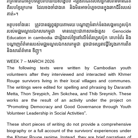
វាគ្រាន់តែជាអត្ថបទរៀបរាប់ដោយសង្ខេបពី «រឿងរ៉ាវជីវិតរបស់អ្នករស់រានមានជីវិត
ពីរបបខ្មែរក្រហម ដែលចងចាំជាងគេ និងមិនអាចបំភ្លេចបានក្នុងឆាកជីវិតរបស់
គាត់»។
អត្ថបទទាំងនេះ ត្រូវបានផ្សព្វផ្សាយតាមរយៈបណ្តាញទំនាក់ទំនងសង្គមហ្វេសប៊ុក
របស់មជ្ឈមណ្ឌលឯកសារកម្ពុជា មានឈ្មោះជាភាសាអង់គ្លេស Genocide
Education in cambodia ជារៀងរាល់ថ្ងៃនៅលើទំព័រហ្វេសប៊ុក គេហទំព័រ និង
បណ្តាញព័ត៌មានរបស់មជ្ឈមណ្ឌលឯកសារកម្ពុជា ដូចជាទស្សនាវដ្តីស្វែងរកការពិត​
និងសារព័ត៌មាន ឌីញូ។
WEEK 7 – MARCH 2026
The following texts were written by Cambodian youth
volunteers after they interviewed and interacted with Khmer
Rouge survivors living in their local villages and communes.
The writings were edited for spelling and phrasing by Dararath
Metta, Thon Sreypich, Jim Sokchea, and Thib Sreynich. These
works are the result of an activity under the project on
“Promoting Democracy and Good Governance through Youth
Volunteer Leadership in Social Activities”.
These short pieces of writing do not provide a comprehensive
biography or a full account of the survivors’ experiences under
the Khmer Rouge regime. Instead, they are brief narratives of