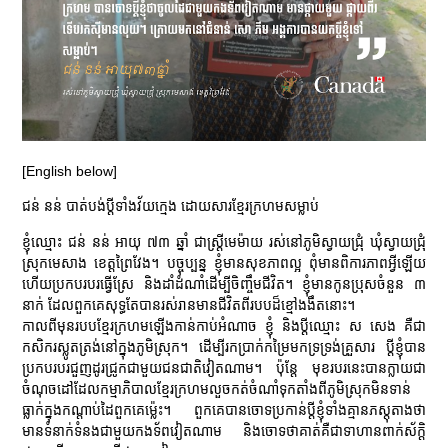
[English below]
ជន់ នន់ បាត់បង់ប្តីទាំងវ័យក្មេង ដោយសារខ្មែរក្រហមសម្លាប់
ខ្ញុំឈ្មោះ ជន់ នន់ អាយុ ៧៣ ឆ្នាំ ជាស្ត្រីមេម៉ាយ រស់នៅភូមិស្វាយជ្រុំ ឃុំស្វាយជ្រុំ
ស្រុកមេសាង ខេត្តព្រៃវែង។ បច្ចុប្បន្ន ខ្ញុំមានសុខភាពល្អ ពុំមានពិការភាពអ្វីឡើយ
ហើយប្រកបរបរធ្វើស្រែ និងដាំដំណាំដើម្បីចិញ្ចឹមជីវិត។ ខ្ញុំមានកូនប្រុសចំនួន ៣
នាក់ ដែលពួកគេសុទ្ធតែបានរស់រានមានជីវិតពីរបបដ៏ខ្មៅងងឹតនោះ។
កាលពីមុនរបបខ្មែរក្រហមឡើងកាន់កាប់អំណាច ខ្ញុំ និងប្តីឈ្មោះ ស សេង គឺជា
កសិករស្លូតត្រង់នៅក្នុងភូមិស្រុក។ ដើម្បីរកប្រាក់កម្រៃមកទ្រទ្រង់គ្រួសារ ប្តីខ្ញុំបាន
ប្រកបរបរជួញដូរជ្រូកជាមួយជនជាតិវៀតណាម។ ប៉ុន្តែ មុខរបរនេះបានក្លាយជា
ចំណុចដៅដែលកម្មាភិបាលខ្មែរក្រហមលួចកត់ចំណាំទុកតាំងពីភូមិស្រុកមិនទាន់
ធ្លាក់ក្នុងកណ្តាប់ដៃពួកគេម៉្លេះ។ ពួកគេបានចោទប្រកាន់ប្តីខ្ញុំទាំងគ្មានភស្តុតាងថា
មានទំនាក់ទំនងជាមួយកងទ័ពវៀតណាម និងចោទថាគាត់គឺជាទាហានពាក់ស័ក្តិ