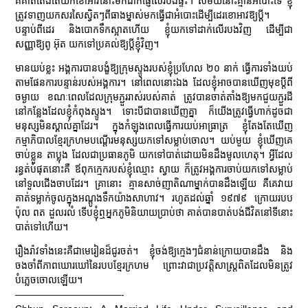
គឺគាត់តែងតែយកខោអាវនោះមកដាក់ផ្ញើលើរបងផ្ទះ។ សម័យនោះគ្មានអំបោះទេ ខ្ញុំ
ត្រូវទាញយកសរសៃស្វិតៗពីធាងម្នាស់មកធ្វើជាអំបោះដើម្បីដេរខោអាវឱ្យប្ដី។
បន្ទាប់ពីដេរ និងបោកទឹកស្អាតហើយ ខ្ញុំយកទៅដាក់លើរបងវិញ ដើម្បីជា
សញ្ញាឱ្យពូ អ៊ុត យកទៅប្រគល់ឱ្យប្ដីខ្ញុំវិញ។
មានយប់ខ្លះ អង្គការបានបង្ខំឱ្យក្រុមស្ទូងរបស់ខ្ញុំប្រហែល ២០ នាក់ ធ្វើការទាំងយប់
តាមផែនការបន្ទាន់របស់អង្គការ។ នៅពេលនោះឯង ដែលខ្ញុំអាចបានឃើញមុខប្ដីពី
ចម្ងាយ ខណៈពេលដែលក្រុមភ្ជួររាស់របស់គាត់ ត្រូវបានចាត់តាំងឱ្យមកជួយភ្ជួរដី
នៅកន្លែងដែលខ្ញុំកំពុងស្ទូង។ ទោះបីជាបានឃើញគ្នា ក៏យើងត្រូវធ្វើហាក់ដូចជា
មនុស្សមិនស្គាល់គ្នាដែរ។ ក្នុងកំឡុងពេលធ្វើការយប់អាធ្រាត្រ ខ្ញុំតែងតែឃើញ
កម្មាភិបាលខ្មែរក្រហមបណ្ដើរមនុស្សយកទៅសម្លាប់ចោល។ យប់មួយ ខ្ញុំឃើញគេ
ចាប់ខ្លួន តាប្លុង ដែលជាប្រធានភូមិ យកទៅបាត់ដោយមិនដឹងមូលហេតុ។ អ្វីដែល
រន្ធត់បំផុតនោះគឺ ឪពុកក្មេករបស់ខ្ញុំឈ្មោះ ស្វាយ ក៏ត្រូវអង្គការចាប់យកទៅសម្លាប់
នៅទួលជើងចាបដែរ។ គ្រានោះ គ្មានសាច់ញាតិណាម្នាក់បានដឹងឡើយ គឺគេវាយ
គាត់ទម្លាក់ចូលក្នុងអណ្តូងទឹកយ៉ាងសាហាវ។ រហូតដល់ឆ្នាំ ១៩៧៩ ក្រោយរបប
ប៉ុល ពត ដួលរលំ ទើបខ្ញុំឮអ្នកភូមិនិយាយប្រាប់ថា គាត់បានបាត់បង់ជីវិតនៅទីនោះ
បាត់ទៅហើយ។
រឿងរ៉ាវទាំងនេះគឺជាមេរៀនដ៏ជូរចត់។ ខ្ញុំចង់ឱ្យក្មេងៗជំនាន់ក្រោយបានដឹង និង
ចងចាំពីភាពឃោរឃៅនៃរបបខ្មែរក្រហម ព្រោះវាជាប្រវត្តិសាស្ត្រពិតដែលមិនត្រូវ
បំភ្លេចចោលឡើយ។
———————————-