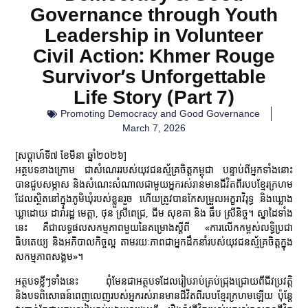
Governance through Youth
Leadership in Volunteer
Civil Action: Khmer Rouge
Survivor’s Unforgettable
Life Story (Part 7)
Promoting Democracy and Good Governance
March 7, 2026
[សប្តាហ៍ទី៧ ខែមីនា ឆ្នាំ២០២៦]
អត្ថបទខាងក្រោម ជាសំណេររបស់យុវជនស្ម័គ្រចិត្តកម្ពុជា បន្ទាប់ពីអ្នកទាំងនោះ
បានជួបសម្ភាស និងសំណេះសំណាលជាមួយអ្នករស់រានមានជីវិតពីរបបខ្មែរក្រហម
ដែលស្ថិតនៅក្នុងភូមិឃុំរបស់ខ្លួនរួច ហើយត្រូវបានកែសម្រួលអក្ខរាវិរុទ្ធ និងឃ្លោង
ឃ្លាដោយ ដារ៉ារដ្ឋ មេត្តា, ថុន ស្រីពេជ្រ, ជីម សុខគា និង ធឹប ស្រីនិច្ច។ ស្នាដៃទាំង
នេះ គឺជាលទ្ធផលសកម្មភាពមួយនៃគម្រោងស្តីពី «ការលើកកម្ពស់លទ្ធិប្រជា
ធិបតេយ្យ និងអភិបាលកិច្ចល្អ តាមរយៈភាពជាអ្នកដឹកនាំរបស់យុវជនស្ម័គ្រចិត្តក្នុង
សកម្មភាពសង្គម»។
អត្ថបទខ្លីៗទាំំងនេះ ពុំមែនជាអត្ថបទដែលរៀបរាប់គ្រប់ជ្រុងជ្រោយពីជីវប្រវត្តិ
និងបទពិសោធន៍ពេញលេញរបស់អ្នករស់រានមានជីវិតពីរបបខ្មែរក្រហមឡើយ ប៉ុន្តែ