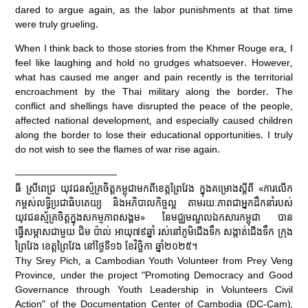
dared to argue again, as the labor punishments at that time
were truly grueling.
When I think back to those stories from the Khmer Rouge era, I
feel like laughing and hold no grudges whatsoever. However,
what has caused me anger and pain recently is the territorial
encroachment by the Thai military along the border. The
conflict and shellings have disrupted the peace of the people,
affected national development, and especially caused children
along the border to lose their educational opportunities. I truly
do not wish to see the flames of war rise again.
——————————–
ធី ស្រីពេជ្រ យុវជនស្ម័គ្រចិត្តកម្ពុជាមកពីខេត្តព្រៃវែង ក្នុងគម្រោងស្តីពី «ការលើក
កម្ពស់លទ្ធិប្រជាធិបតេយ្យ និងអភិបាលកិច្ចល្អ តាមរយៈភាពជាអ្នកដឹកនាំរបស់
យុវជនស្ម័គ្រចិត្តក្នុងសកម្មភាពសង្គម» នៃមជ្ឈមណ្ឌលឯកសារកម្ពុជា បាន
ធ្វើសម្ភាសជាមួយ ជិម ប៉ាល់ អាយុ៧៩ឆ្នាំ រស់នៅភូមិជើងទឹក សង្កាត់ជើងទឹក ក្រុង
ព្រៃវែង ខេត្តព្រៃវែង នៅថ្ងៃទី១៦ ខែវិច្ឆិកា ឆ្នាំ២០២៥។
Thy Srey Pich, a Cambodian Youth Volunteer from Prey Veng
Province, under the project “Promoting Democracy and Good
Governance through Youth Leadership in Volunteers Civil
Action” of the Documentation Center of Cambodia (DC-Cam),