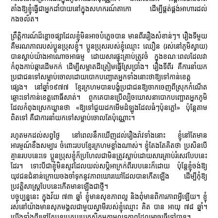
តាំងឱ្យខ្ញុំធ្វើជាអ្នកដាំបាយនៅក្នុងសហករណ៍តាកោ ដើម្បីផ្គត់ផ្គង់អាហារដល់
កងចល័ត។
ព្រឹត្តិការណ៍ដ៏ខ្លោចផ្សាដែលខ្ញុំមិនអាចបំភ្លេចបាន មានពីររឿងសំខាន់ៗ។ រឿងទីមួយ
គឺមរណភាពរបស់ប្អូនប្រុសខ្ញុំ។ ប្អូនប្រុសរបស់ខ្ញុំឈ្មោះ ឈឿន (រស់នៅភូមិស្វាយ)
បានស្លាប់យ៉ាងអាណោចអាធម្ម ដោយសារផ្ទុះគ្រាប់ត្រូវចំ ក្នុងខណៈពេលដែលវា
កំពុងកាប់ឆ្ការដើមកក់ ដើម្បីសម្អាតដីត្រៀមធ្វើស្រែប្រាំង។ រឿងទីពីរ គឺការនាំយក
ប្រជាជនទៅសម្លាប់ចោលដោយបោកបញ្ឆោតអ្នកទាំងនោះថាឱ្យទៅកាន់ខេត្ត
ផ្សេង។ នៅឆ្នាំ១៩៧៧ ខ្មែរក្រហមបានបង្ខំប្រជាជនឱ្យចាកចេញពីស្រុកកំណើត
ឆ្ពោះទៅកាន់ខេត្តពោធិ៍សាត់។ ពួកគេបានប្រើល្បិចឃោសនាបោកបញ្ឆោតអ្នកភូមិ
ដែលកំពុងស្រេកឃ្លានថា «ឱ្យទៅជួយដកមើមដំឡូងដែលធំៗប៉ុនភ្លៅ» ប៉ុន្តែតាម
ពិតទៅ គឺជាការនាំយកទៅសម្លាប់ចោលតែប៉ុណ្ណោះ។
រហូតមកដល់សព្វថ្ងៃ នៅពេលនឹកឃើញដល់រឿងរ៉ាវទាំងនោះ ខ្ញុំនៅតែមាន
អារម្មណ៍ខឹងសម្បារ ចំពោះរបបខ្មែរក្រហមខ្លាំងណាស់។ ខ្ញុំតែងតែគិតថា ប្រសិនបើ
គ្មានរបបនេះទេ ប្អូនប្រុសខ្ញុំក៏ប្រហែលជាមិនត្រូវស្លាប់ដោយសារគ្រាប់រំសេវបែបនេះ
ដែរ។ ទោះបីជាខ្ញុំមិនសូវដែលយល់សប្តិអាក្រក់ពីរបបនេះក៏ដោយ ប៉ុន្តែខ្ញុំចង់ឱ្យ
យុវជនជំនាន់ក្រោយចងចាំទុកនូវភាពឃោរឃៅដែលបានកើតឡើង ដើម្បីកុំឱ្យ
ប្រវត្តិសាស្ត្របែបនេះកើតមានឡើងជាថ្មី។
បច្ចុប្បន្ននេះ ក្នុងវ័យ ៧៣ ឆ្នាំ ខ្ញុំមានសុខភាពល្អ និងពុំមានពិការភាពអ្វីឡើយ។ ខ្ញុំ
រស់នៅយ៉ាងមានសុភមង្គលជាមួយស្វាមីរបស់ខ្ញុំឈ្មោះ គិត បាន អាយុ ៧៨ ឆ្នាំ។
យើងទាំងពីរនៅតែបន្តប្រកបរបរកសិកម្មតាមលទ្ធភាពដែលអាចធ្វើទៅបាន។