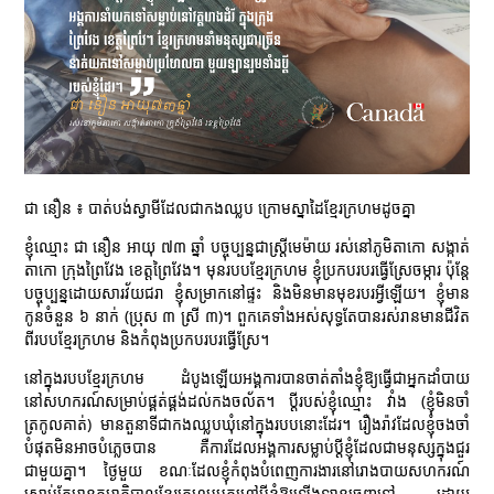
ជា នឿន ៖ បាត់បង់ស្វាមីដែលជាកងឈ្លប ក្រោមស្នាដៃខ្មែរក្រហមដូចគ្នា
ខ្ញុំឈ្មោះ ជា នឿន អាយុ ៧៣ ឆ្នាំ បច្ចុប្បន្នជាស្ត្រីមេម៉ាយ រស់នៅភូមិតាកោ សង្កាត់
តាកោ ក្រុងព្រៃវែង ខេត្តព្រៃវែង។ មុនរបបខ្មែរក្រហម ខ្ញុំប្រកបរបរធ្វើស្រែចម្ការ ប៉ុន្តែ
បច្ចុប្បន្នដោយសារវ័យជរា ខ្ញុំសម្រាកនៅផ្ទះ និងមិនមានមុខរបរអ្វីឡើយ។ ខ្ញុំមាន
កូនចំនួន ៦ នាក់ (ប្រុស ៣ ស្រី ៣)។ ពួកគេទាំងអស់សុទ្ធតែបានរស់រានមានជីវិត
ពីរបបខ្មែរក្រហម និងកំពុងប្រកបរបរធ្វើស្រែ។
នៅក្នុងរបបខ្មែរក្រហម ដំបូងឡើយអង្គការបានចាត់តាំងខ្ញុំឱ្យធ្វើជាអ្នកដាំបាយ
នៅសហករណ៍សម្រាប់ផ្គត់ផ្គង់ដល់កងចល័ត។ ប្តីរបស់ខ្ញុំឈ្មោះ វាំង (ខ្ញុំមិនចាំ
ត្រកូលគាត់) មានតួនាទីជាកងឈ្លបឃុំនៅក្នុងរបបនោះដែរ។ រឿងរ៉ាវដែលខ្ញុំចងចាំ
បំផុតមិនអាចបំភ្លេចបាន គឺការដែលអង្គការសម្លាប់ប្តីខ្ញុំដែលជាមនុស្សក្នុងជួរ
ជាមួយគ្នា។ ថ្ងៃមួយ ខណៈដែលខ្ញុំកំពុងបំពេញការងារនៅរោងបាយសហករណ៍
ស្រាប់តែមានកម្មាភិបាលខ្មែរក្រហមមកហៅប្តីខ្ញុំឱ្យឡើងឡានចេញទៅ ដោយ