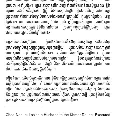
ប្រាប់ថា «ទៅប្រជុំ»។ ឡាននោះបានបើកចេញទៅបាត់មិនទាន់បានប៉ុន្មានផង ខ្ញុំក៏
ទទួលបានដំណឹងដ៏រន្ធត់ថា ប្តីខ្ញុំ និងមនុស្សជាច្រើនទៀតដែលជិះឡានជាមួយគ្នា
ត្រូវបានគេនាំយកទៅសម្លាប់ចោលទាំងអស់នៅវត្តរោងដំរី ក្នុងស្រុកព្រៃវែង ខេត្ត
ព្រៃវែង។ ពេលនោះគាត់មានអាយុទើបតែ ៣៦ ឆ្នាំប៉ុណ្ណោះ។ ក្រោយពេលប្តីស្លាប់
អង្គការបានដកហូតតួនាទីខ្ញុំពីអ្នកដាំបាយ រួចបញ្ជូនខ្ញុំឱ្យទៅធ្វើស្រែវិញ រហូត
ដល់របបនេះដួលរលំនៅឆ្នាំ ១៩៧៩។
រហូតមកដល់សព្វថ្ងៃនេះ ខ្ញុំនៅតែមិនអាចដឹងពីមូលហេតុពិតប្រាកដដែលខ្មែរ
ក្រហមសម្លាប់មនុស្សក្នុងជួរឈ្លបដូចគ្នាឡើយ ព្រោះសម័យនោះគ្មាននរណាម្នាក់
ហ៊ានសួរនាំ ឬនិយាយអ្វីទាំងអស់។ រាល់ពេលនឹកឃើញដល់រឿងនេះ ខ្ញុំមាន
អារម្មណ៍ខឹងសម្បារចំពោះរបបខ្មែរក្រហមជាខ្លាំង។ ខ្ញុំចង់ឱ្យក្មេងជំនាន់ក្រោយ
ចងចាំទុកនូវរឿងរ៉ាវទាំងនេះ ដើម្បីឱ្យដឹងថាជីវិតសម័យនោះគឺពោរពេញដោយភាព
លំបាកតោកយ៉ាក និងអយុត្តិធម៌បំផុត។
ទន្ទឹមនឹងការឈឺចាប់ក្នុងអតីតកាល ខ្ញុំក៏មានក្តីព្រួយបារម្ភជាខ្លាំងចំពោះស្ថានការណ៍
សន្តិសុខនៅតាមព្រំដែន ពិសេសសកម្មភាពយោធាថៃដែលបានបង្កឱ្យមានការប៉ះ
ទង្គិច និងការទម្លាក់គ្រាប់បែកកន្លងមក។ ខ្ញុំបារម្ភពីវាសនាកូនចៅតូចៗ ដែលអាច
នឹងត្រូវរងគ្រោះ ឬជួបការលំបាកដោយសារ ភ្លើងសង្គ្រាមសាជាថ្មី ព្រោះខ្ញុំមិនចង់ឱ្យ
ពួកគេឆ្លងកាត់ភាពរន្ធត់ដូចអ្វីដែលខ្ញុំធ្លាប់ជួបប្រទះឡើយ។
——————————-
Chea Noeun: Losing a Husband to the Khmer Rouge, Executed