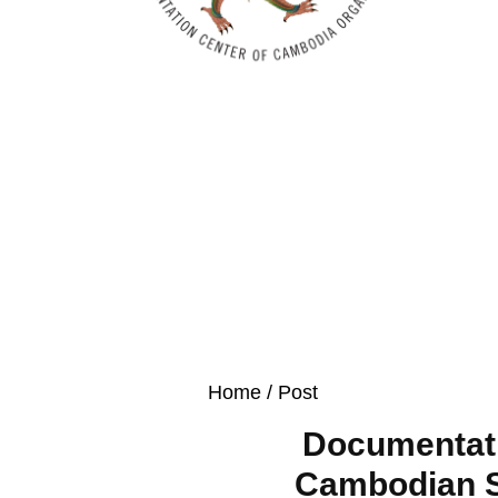
Home
/ Post
Documentati
Cambodian S