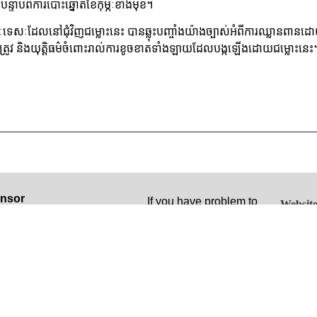
្ទាប់ពីការបោះឆ្នោតខែកុម្ភៈខាងមុខ។
សៈដែលនៅជុំវិញជម្លោះនេះ បានឆ្លុះបញ្ចាំងយ៉ាងច្បាស់អំពីការឈ្លានពានដោ
ឹមត្រូវ និងយុត្តិធម៌ចំពោះរាល់ការខូចខាតទាំងឡាយដែលបង្កឡើងដោយជម្លោះនេះ
nsor
If you have problem to
Website
 website was funded by a
access, please contact:
t (Documentation and
Morm Sophat, Information
cracy) from the United
Technology Coordinator
es Department of State. The
About t
t: +855 (0) 16 27 27 22
ions, findings and
profile
e:
lusions stated herein are
Bou S
truthsophat.m@dccam.org