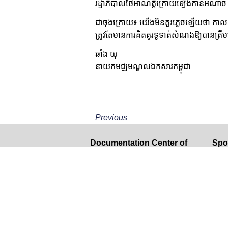
រដ្ឋាភិបាលថៃអាណត្តិក្រោយឡើងកាន់អំណាច បន
ជាចុងក្រោយ៖ យើងមិនគួរភ្លេចឡើយថា កាលៈទេ
ត្រូវតែមានការគិតគូរទូទាត់សំណងឱ្យបានត្រ
ឆាំង យុ
នាយកមជ្ឈមណ្ឌលឯកសារកម្ពុជា
Previous
Documentation Center of
Spo
Cambodia
This
Maison 11, Street 256
gran
Sangkat Chakto Mukh, Khan
Demo
Daun Penh
Stat
Phnom Penh, 120207, Cambodia
opin
conc