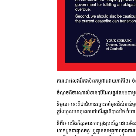
ការដោះលែងវីរកងទ័ពកម្ពុជាដោយភាគីថៃ៖ ចំ
ចំណុចពិចារណាសំខាន់ៗបីដែលគួរតែអមជាមួយ
ទីមួយ៖ នេះគឺជាជំហានឆ្ពោះទៅមុខដ៏សំខាន់មួយ
ខ្លាំងហួសហេតុពេកទៅលើរដ្ឋាភិបាលថៃ ចំព
ទីពីរ៖ យើងក៏គួរមានការប្រុងប្រយ័ត្ន ដោយមិន
ហាក់ដូចជាគ្មានឆន្ទៈ ឬគ្មានសមត្ថភាពក្នុងការ