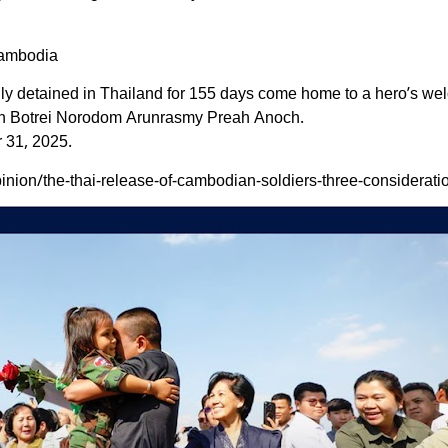
Cambodia
lly detained in Thailand for 155 days come home to a hero’s we
 Botrei Norodom Arunrasmy Preah Anoch.
 31, 2025.
ion/the-thai-release-of-cambodian-soldiers-three-considerati