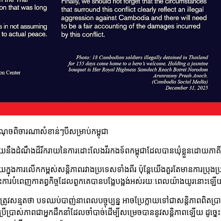
ណុចពិចារណាសំខាន់ៗបីសម្រាប់កម្ពុជា
នឹងដំណឹងដ៏រីករាយនៃការដោះលែងវីរកងទ័ពកម្ពុជាដែលបានឃុំខ្លួនដោយភាគ
ក្នុងការលើកកម្ពស់សន្តិភាពរវាងប្រទេសទាំងពីរ ប៉ុន្តែយើងគួរតែមានការប្រុង
ោះការបំពេញកាតព្វកិច្ចដែលពួកគេបានបង្អែបង្អង់អស់រយៈពេលយ៉ាងយូរនោះឡ
ត្រូវសន្មតថា បទឈប់បាញ់នាពេលបច្ចុប្បន្ន អាចប្រែក្លាយទៅជាសន្តិភាពពិតប្រាក
ប្រើប្រាស់ភាពជាអ្នកដឹកនាំដែលចាំបាច់ដើម្បីសម្រេចបាននូវសន្តិភាពឡើយ ដូច្នេះ