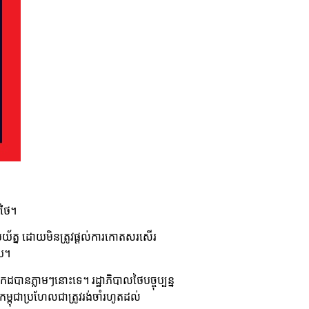
ីថៃ។
ប្រយ័ត្ន ដោយមិនត្រូវផ្តល់ការកោតសរសើរ
ើយ។
ដបានភ្លាមៗនោះទេ។ រដ្ឋាភិបាលថៃបច្ចុប្បន្ន
កម្ពុជាប្រហែលជាត្រូវរង់ចាំរហូតដល់