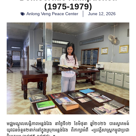
(1975-1979)
Anlong Veng Peace Center
June 12, 2026
មជ្ឈមណ្ឌលសន្ដិភាពអន្លង់វែង នាថ្ងៃទី១២ ខែមិថុនា ឆ្នាំ២០២៦ បានស្វាគមន៍
យុវជនចំនួន២នាក់នៅក្នុងស្រុកអន្លង់វែង ពិភាក្សាអំពី «ប្រវត្ដិសាស្រ្ដកម្ពុជាប្រជា