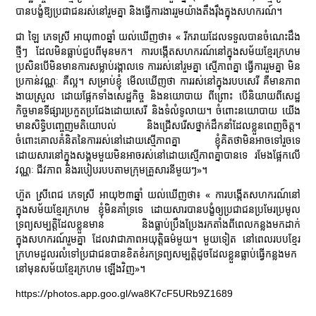
បានបង្ខំឱ្យប្រជាជនរស់នៅរួមគ្នា និងធ្វើការងាររួមយ៉ាងតឹងរ៉ឹងក្នុងសហករណ៍។
ជា ឡៃ ភេទស្រី អាយុ៣០ឆ្នាំ យល់ឃើញថា៖ « រីករាយដែលទទួលបានចំណេះដឹង
ថ្មីៗ ដែលមិនធ្លាប់ជួបពីមុនមក។ ការបង្កើតសហករណ៍នៅក្នុងសម័យខ្មែរក្រហម
ប្រសិនបើមិនមានការសម្លាប់រង្គាលទេ ការរស់នៅរួមគ្នា ស្មើភាពគ្នា ធ្វើការរួមគ្នា មិន
ប្រកាន់វណ្ណៈ គឺល្អ។ សម្រាប់ខ្ញុំ មើលឃើញថា ការរស់នៅក្នុងរបបសេរី គឺមានភាព
ងាយស្រួល ដោយផ្អែកទាំងសេដ្ឋកិច្ច និងនយោបាយ ពីព្រោះ បើនិយាយពីសេដ្ឋ
កិច្ចមានទីផ្សារប្រកួតប្រជែងដោយសេរី និងទំលំទូលាយ។ ចំពោះនយោបាយ យើង
មានសិទ្ធិបញ្ចេញមតិយោបល់ និងជ្រើសរើសថ្នាក់ដឹកនាំដែលខ្លួនពេញចិត្ដ។
ចំពោះគោលគំនិតនៃការរស់នៅដោយស្មើភាពគ្នា ខ្ញុំគិតថាមិនអាចទៅរួចទេ
ដោយសារនៅក្នុងសង្គមមួយមិនអាចរស់នៅដោយស្មើភាពគ្នាបានទេ រមែងផ្អែកលើ
វណ្ណៈ ជីវភាព និងរបៀបរបបតាមក្រុមគ្រួសារនីមួយៗ»។
ហ៊ួត ស្រីពេជ ភេទស្រី អាយុ​២៣​ឆ្នាំ យល់ឃើញថា៖ « ការបង្កើតសហករណ៍នៅ
ក្នុងសម័យខ្មែរក្រហម ខ្ញុំមិនគាំទ្រទេ ដោយសារបានបង្ខំឲ្យ​ប្រជាជនប្រមែរប្រមូល
ទ្រព្យសម្បត្ដិដែលខ្លួនមាន និងធ្លាប់ប្រឹងប្រែងរកតាំងពីពេលកន្លងមកដាក់
ក្នុងសហករណ៍រួមគ្នា ដែលវាជាភាពអយុត្ដិធម៌មួយ។ មួយទៀត នៅពេលរបបខ្មែរ
ក្រហមដួលរលំទៅប្រជាជនបានខិតខំរកទ្រព្យសម្បត្ដិដូចដែលខ្លួនធ្លាប់ធ្វើកន្លងមក
នៅមុនសម័យខ្មែរក្រហម ឡើងវិញ»។
https://photos.app.goo.gl/wa8K7cF5URb9Z1689