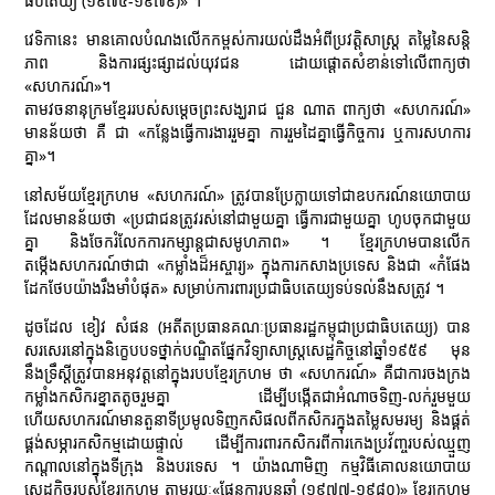
ធិបតេយ្យ (១៩៧៥-១៩៧៩)» ។
វេទិកានេះ មានគោលបំណងលើកកម្ពស់ការយល់ដឹងអំពីប្រវត្ដិសាស្រ្ដ តម្លៃនៃសន្ដិ
ភាព និងការផ្សះផ្សាដល់យុវជន ដោយផ្ដោតសំខាន់ទៅលើពាក្យថា
«សហករណ៍»។
តាមវចនានុក្រមខ្មែររបស់សម្តេចព្រះសង្ឃរាជ ជួន ណាត ពាក្យថា «សហករណ៍»
មានន័យថា គឺ ជា «កន្លែងធ្វើការងាររួមគ្នា ការរួមដៃគ្នាធ្វើកិច្ចការ ឬការសហការ
គ្នា»។
នៅសម័យខ្មែរក្រហម «សហករណ៍» ត្រូវបានប្រែក្លាយទៅជាឧបករណ៍នយោបាយ
ដែលមានន័យថា «ប្រជាជនត្រូវរស់នៅជាមួយគ្នា ធ្វើការជាមួយគ្នា ហូបចុកជាមួយ
គ្នា និងចែករំលែកការកម្សាន្តជាសមូហភាព» ។ ខ្មែរក្រហមបានលើក
តម្កើងសហករណ៍ថាជា «កម្លាំងដ៏អស្ចារ្យ» ក្នុងការកសាងប្រទេស និងជា «កំផែង
ដែកថែបយ៉ាងរឹងមាំបំផុត» សម្រាប់ការពារប្រជាធិបតេយ្យទប់ទល់នឹងសត្រូវ ។
ដូចដែល ខៀវ សំផន (អតីតប្រធានគណៈប្រធានរដ្ឋកម្ពុជាប្រជាធិបតេយ្យ) បាន
សរសេរនៅក្នុងនិក្ខេបបទថ្នាក់បណ្ឌិតផ្នែកវិទ្យាសាស្រ្ដសេដ្ឋកិច្ចនៅឆ្នាំ១៩៥៩ មុន
នឹងទ្រឹស្ដីត្រូវបានអនុវត្ដនៅក្នុងរបបខ្មែរក្រហម ថា «សហករណ៍» គឺជាការចងក្រង
កម្លាំងកសិករខ្នាតតូចរួមគ្នា ដើម្បីបង្កើតជាអំណាចទិញ-លក់រួមមួយ
ហើយសហករណ៍មានតួនាទីប្រមូលទិញកសិផលពីកសិករក្នុងតម្លៃសមរម្យ និងផ្គត់
ផ្គង់សម្ភារកសិកម្មដោយផ្ទាល់ ដើម្បីការពារកសិករពីការកេងប្រវ័ញ្ចរបស់ឈ្មួញ
កណ្តាលនៅក្នុងទីក្រុង និងបរទេស ។ យ៉ាងណាមិញ កម្មវិធីគោលនយោបាយ
សេដ្ឋកិច្ចរបស់ខ្មែរក្រហម តាមរយៈ«ផែនការបួនឆ្នាំ (១៩៧៧-១៩៨០)» ខ្មែរក្រហម