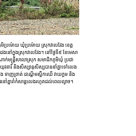
ភូមិប្រម៉ោយ ឃុំប្រម៉ោយ ស្រុកវាលវែង ខេត្ត
តាមដងនៅក្នុងស្រុកវាលវែង។ នៅថ្ងៃទី៩ ខែមេសា
ណាក់មន្រ្តីសាលាស្រុក សមាជិកភូមិឃុំ ប្រជា
 យុវនារី និងសិស្សានុសិស្សបាននាំគ្នាទៅលេង
សែង ទាញព្រាត់ ដណ្ដើមស្លឹកឈើ វាយក្អម និង
នាំគ្នារាំកំសាន្តលេងរហូតដល់ពេលល្ងាច។