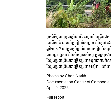
មុនពិធីបុណ្យចូលឆ្នាំខ្មែរពីរសប្ដាហ៍ មន្រ្តី
ពោធិ៍សាត់ បាននាំគ្នារៀបចំសម្អាត និងតុបតែ
ឆ្នាំ២០២៥ នៅក្នុងភូមិប្រម៉ោយបានរៀបចំកម្មពិ
ពលរដ្ឋ អង្គការ និងសិស្សានុសិស្ស ក្នុងស្រ
ល្បែងប្រជាប្រិយជាច្រើនប្រភេទទុកជាការកំសា
ល្បែងប្រជាប្រិយជាច្រើនប្រភេទទៀត។ នៅពេល
Photos by Chan Narith
Documentation Center of Cambodia 
April 9, 2025
Full report