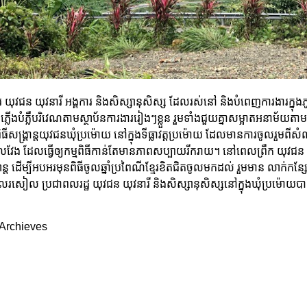
រាជការ យុវជន យុវនារី អង្គការ និងសិស្សានុសិស្ស ដែលរស់នៅ និងបំពេញការងារក្នុង
ងភ្លើងបំភ្លឺបរិវេណតាមស្ថាប័នការងាររៀងៗខ្លួន រួមទាំងជួយគ្នាសម្អាតអនាម័យ
ធីសង្រ្គាន្តយុវជនឃុំប្រម៉ោយ នៅក្នុងទីធ្លាវត្តប្រម៉ោយ ដែលមានការចូលរួមពីសំ
ុកវាលវែង ដែលធ្វើឲ្យកម្មពិធីកាន់តែមានភាពសប្បាយរីករាយ។ នៅពេលព្រឹក យុវជន
ន្ត ដើម្បីអបអរមុនពិធីចូលឆ្នាំប្រពៃណីខ្មែរខិតជិតចូលមកដល់ រួមមាន លាក់កន្
រសៀល ប្រជាពលរដ្ឋ យុវជន យុវនារី និងសិស្សានុសិស្សនៅក្នុងឃុំប្រម៉ោយបាន
Archieves