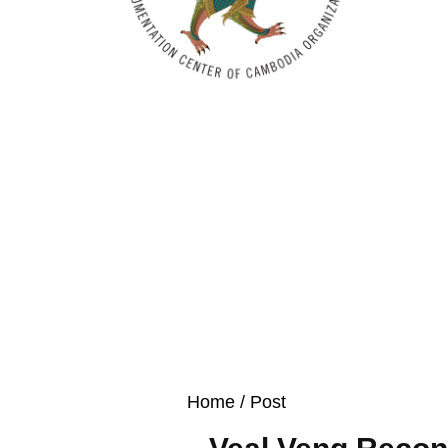
Home
/ Post
Veal Veng Reconc