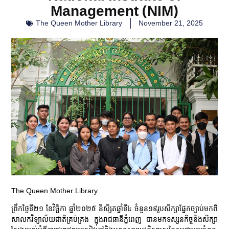
Management (NIM)
The Queen Mother Library
November 21, 2025
The Queen Mother Library
ព្រឹកថ្ងៃទី​២១​ ខែវិច្ឆិកា ឆ្នាំ២០២៥ និសិ្សតឆ្នាំទី៤ ចំនួន១៩រូបសិក្សាផ្នែកច្បាប់មកពី
សាលកវិទ្យាល័យជាតិគ្រប់គ្រង ក្នុងរាជធានីភ្នំពេញ​ បានមកទស្សនកិច្ចនិងសិក្សា