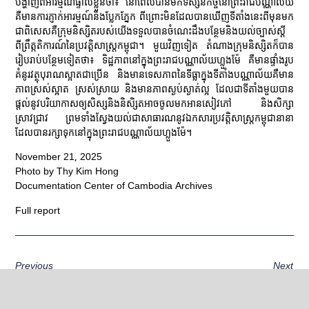
បង្ហាញពីអារម្មណ៍ផ្ទាល់ខ្លួនថា៖ នៅពេលបានមកទស្សនកិច្ចនៅព្រះរាជបណ្ណាល័យ
គឺមានការភ្ញាក់អារម្មណ៍និងប្លែកភ្នែក ពីព្រោះមិនដែលបានឃើញទីតាំងនេះពីមុនមក
ជាពិសេសគឺក្រុមនិស្សិតរបស់យើងទទួលបានចំណេះដឹងបន្ថែមនិងយល់ច្បាស់ស្តី
ពីព្រឹត្កតិការណ៍នៃប្រវត្តិសាស្រ្តកម្ពុជា។ មួយវិញទៀត តំណាងក្រុមនិស្សិតក៏បាន
រៀបរាប់បន្ថែមទៀតថា៖ ទិដ្ឋភាពនៅក្នុងព្រះរាជបណ្ណាល័យហ្លួងម៉ែ គឺមានផ្ទាំងរូប
គំនូរវត្ថុបុរាណស្អាតជាប្រើន និងមានទេសភាពនៃទីធ្លាក្នុងទីតាំងបណ្ណាល័យគឺមាន
ភាពស្រស់ស្អាត ស្រស់ស្រាយ និងមានភាពស្ងប់ស្ងាត់ល្អ ដែលជាទីតាំងមួយបាន
ផ្តល់នូវបរិយាកាសឲ្យសិស្សនិងនិសិ្សតអាចចូលមកអានសៀវភៅ និងសិក្សា
ស្រាវជ្រាវ ព្រមទាំងស្វែងយល់ជាសាធារណនូវឯកសារប្រវត្តិសាស្រ្តកម្ពុជានានា
ដែលបានរក្សាទុកនៅក្នុងព្រះរាជបណ្ណាល័យហ្លួងម៉ែ។
November 21, 2025
Photo by Thy Kim Hong
Documentation Center of Cambodia Archives
Full report
Previous
Next