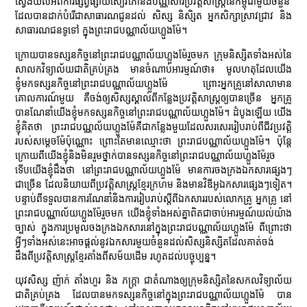
ស្វែងយល់អំពីការផ្សព្វផ្សាយសៀវភៅនិងបណ្ណសារប្រវត្តិសាស្រ្តនៃកម្ពុជាមួយចំនួន
ដែលបានដាក់បំរើជាសាធារណជូនដល់ សិស្ស និសិ្សត អ្នកសិក្សាស្រាវជ្រាវ និង
សាធារណជនទូទៅ ក្នុងព្រះរាជបណ្ណាល័យហ្លួងម៉ែ។
ក្រោយបានទស្សនកិច្ចនៅព្រះរាជបណ្ណាល័យហ្លួងម៉ែរួចមក ក្រុមនិស្សិតទាំងអស់នៃ
សាលកវិទ្យាល័យជាតិគ្រប់គ្រង មានចំណាប់អារម្មណ៍ថា៖ មូលហតុដែលយើង
ខ្ញុំមកទស្សនកិច្ចនៅព្រះរាជបណ្ណាល័យហ្លួងម៉ែ ព្រោះអ្នកគ្រូនៅសាលាមាន
គោលការណ៍មួយ គឺចង់ឲ្យសិស្សស្គាល់ពីកន្លែងប្រវត្តិសាស្រ្តឲ្យបានច្រើន អ្នកគ្រូ
បានណែនាំយើងខ្ញុំមកទស្សនកិច្ចនៅព្រះរាជបណ្ណាល័យហ្លួងម៉ែ។ ដំបូងឡើយ យើង
ខ្ញុំគិតថា ព្រះរាជបណ្ណល័យហ្លួងម៉ែគឺជាកន្លែងមួយដែលសរសេររៀបរាប់ពីជីវប្រវត្តិ
របស់សម្ដេចម៉ែប៉ុណ្ណោះ ព្រោះតែមានឈ្មោះថា ព្រះរាជបណ្ណាល័យហ្លួងម៉ែ។ ប៉ុន្តែ
ក្រោយពីយើងខ្ញុំនិងមិនរួមថ្នាក់បានទស្សនកិច្ចនៅព្រះរាជបណ្ណាល័យហ្លួងម៉ែរួច
ទើបយើងខ្ញុំដឹងថា នៅព្រះរាជបណ្ណាល័យហ្លួងម៉ែ មានការចងក្រងឯកសារផ្សេងៗ
ជាច្រើន ដែលនិយាយពីប្រវត្តិសាស្រ្តខ្មែរក្រហម និងមានវិឌីអូឯកសារផ្សេងៗទៀត។
បន្ទាប់ពីទទួលបានការណែនាំនិងការរៀបរាប់ស្តីពីឯកសាររបស់លោកគ្រូ អ្នកគ្រូ នៅ
ព្រះរាជបណ្ណាល័យហ្លួងម៉ែរួចមក យើងខ្ញុំទាំងអស់គ្នាពិតជាចាប់អារម្មណ៍យល់យ៉ាង
ច្បាស់ ក្នុងការប្រមូលចងក្រងឯកសារនៅក្នុងព្រះរាជបណ្ណាល័យហ្លួងម៉ែ ពីព្រោះថា
អ្វីៗទាំងអស់នេះអាចផ្ដល់នូវឯកសារមួយចំនួនដល់សិស្សនិស្សិតដែលគាត់ចង់
ដឹងពីប្រវត្តិសាស្រ្តខ្មែរតាំងពីសម័យដើម រហូតដល់បច្ចុប្បន្ន។
យុវសិស្ស ញ៉ាក់ តាំងហួរ និង ភក្រ្តា ជាតំណាងឲ្យក្រុមនិស្សិតនៃសកលវិទ្យាល័យ
ជាតិគ្រប់គ្រង ដែលបានមកទស្សនកិច្ចនៅក្នុងព្រះរាជបណ្ណាល័យហ្លួងម៉ែ បាន