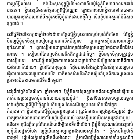
បារម្ភពីប្ដីណាស់ ចង់ដឹងសុខទុក្ខប្ដីយ៉ាងណាហើយប៉ុន្តែខ្ញុំមិនអាចខលរកគាត់
បានទេ។ ខ្ញុំបានត្រឹមរកចាំទូរសព្ទពីប្ដីប៉ុណ្ណោះ ព្រោះកាលណាខ្ញុំខលទៅគាត់អាច
មានគ្រោះថ្នាក់ដល់គាត់ចឹងខ្ញុំរកចាំប្ដីខ្ញុំទាក់ទងមកខ្ញុំវិញ ទើបខ្ញុំហ៊ានសួរនាំអំពីសុខ
ទុក្ខគាត់ ។
នៅថ្ងៃទី២៨ខែកក្ដដាឆ្នាំ២០២៥នៅកន្លែងប្ដីខ្ញុំស្ថានភាពស្ងប់ស្ងាត់ពិតមែន ប៉ុន្តែខ្ញុំ
មិនឲ្យប្ដីខ្ញុំទុកចិត្តពួកសៀមឈ្លានពានទឹកដីខ្មែរទេ ព្រោះពួកសៀមនេះមានល្បិច
ច្រើនណាស់ ។ ពួកសៀមនេះវាគ្រាន់តែស្ងាត់តែមិនព្រមបញ្ឈប់ចង់បានទឹកដីខ្មែរ
នោះទេ ។ សៀមនៅតែបន្តចង់បានទឺកដីកម្ពុជាជានិច្ច។ ខ្ញុំមិនទុកចិត្តសត្រូវដូច
ជាសៀមទេ។ ទោះបីខ្ញុំមានប្ដីជាទាហានលះបង់គ្រប់យ៉ាងដើម្បីប្រទេសជាតិពិបាក
យ៉ាងណាក៏ដោយ។ ខ្ញុំនៅតែបន្តឲ្យកូន ក៏ដូចជាចៅនិងក្មេងៗជំនាន់ក្រោយឲ្យចូល
ធ្វើទាហានការពារប្រជាជនយើង ជាតិសាសន៍យើងនិងតស៊ូទៅមុខពីការឈ្លានពាន
ប្រទេសជិតខាងមកលើទឹកដីកម្ពុជា។
នៅព្រឹកថ្ងៃទី៦ខែសីហា ឆ្នាំ២០២៥ ប្ដីខ្ញុំមិនទាន់ត្រឡប់មកពីសមរភូមិនៅឡើយទេ
គាត់បានទូរសព្ទមកខ្ញុំបាននិយាយជាមួយខ្ញុំថា” ប្ដីនៅទីនេះសុខសប្បាយធម្មតា
ទេឯងកុំបារម្ភាពីប្ដីអី”ខ្ញុំស្ដាប់ហើយអួលណែនដើមទ្រូងអស់ហើយទឹកភ្នែក
ក៏ហូបមក។ ខ្ញុំបានប្រាប់ប្ដីខ្ញុំកុំភ្លេចខ្លួនឲ្យសោះ ត្រូវតែមានការប្រុងប្រយ័ត្នខ្ពស់ ដូច
ពាក្យចាស់លោកពោលថា”វៃស្មៅបង្អើលពស់”ពួកសៀមនោះមិនស្មោះត្រង់ជាមួយ
យើងទេ ប្រើល្បិចគ្រប់បែបយ៉ាងដើម្បីបានទឹកដីយើង។ ប្ដីខ្ញុំនឹកផ្ទះណាស់បានប្រាប់
ឲ្យខ្ញុំមើលផ្ទះសំបែង ឲ្យខ្ញុំមើលសួនច្បារផ្ទះផងបោចស្មៅផង ។ ខ្ញុំក៏តបវិញថាកុំ
បារម្ភអី ធ្វើមើលខ្ញុំនៅផ្ទះមិនដឹងអីសោះ។ ខ្ញុំអាណិតប្ដីខ្ញុំណាស់ទៅទាំងខ្លួនឈឺ។