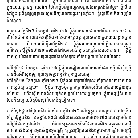
ព្រោះទាក់ទងទៅប្តីមិនបាន។ ខ្ញុំក៏បានទាក់ទងទៅមេធូ គាត់ថាមិនអីទេ ព្រោះនៅ
ក្នុងលេណដ្ឋានគ្មានសេវា។ ថ្ងៃនេះខ្ញុំបន់ព្រះឲ្យតាមជួយថែរក្សាកងទ័ពខ្មែរ។ ខ្ញុំមើល
នៅក្នុងប្រព័ន្ធផ្សព្វផ្សាយ(ហ្វេសប៊ុក)មានការផ្ទុះអាវុធខ្លាំង។ ខ្ញុំធ្វើអីមិនកើតចេញតែ
ទឹកភ្នែក។
រហូតដល់ថ្ងៃទី២៥ ខែកក្កដា ឆ្នាំ២០២៥ ប្ដីខ្ញុំបានទាក់ទងមកថាមិនបាច់ទាក់ទងទេ
បើសិនជាមាន ពេលទំនេរប្ដីនិងទាក់ទងទៅប្រពន្ធ ព្រោះមកនៅក្នុងលេណដ្ឋានគ្មាន
សេវាទេ ហើយកាលពីម្សិល(ថ្ងៃទី២៤) ប្ដីខ្ញុំរវល់គេចគ្រាប់កាំភ្លើងរបស់សត្រូវ។
ម្យ៉ាងទៀតប្តីខ្ញុំមិនហ៊ានទាក់ទងទៅដោយសារតែខ្លាចសត្រូវចាប់សេវាបាន។ ប្ដីខ្ញុំ
បានហូបមីជាមួយបាយព្រោះគ្រាប់របស់សត្រូវនៅតែបន្តបាញ់មិនឈប់សោះ។
នៅថ្ងៃទី២៦ ខែកក្កដា ឆ្នាំ២០២៥ ប្ដីខ្ញុំបានឆ្លៀតពេលទំនេរទាក់ទងមកខ្ញុំ ដើម្បីឲ្យខ្ញុំ
បានដឹងអំពីសុខទុក្ខ ព្រោះខ្លាចប្រពន្ធនិងកូនព្រួយបារម្ភ។
នៅថ្ងៃទី២៩ ខែកក្កដា ឆ្នាំ២០២៥ ប្ដីខ្ញុំខលមកប្រាប់ថ្ងៃនេះនៅប្រាសាទតាមាន់មាន
ភាពស្ងប់ស្ងាត់ល្អទេ។ ប្ដីខ្ញុំបានហូបចុកគ្រប់គ្រាន់មិនសូវពិបាកដូចពេលផ្ទុះអាវុធ
ទៀតទេ។ ម្យ៉ាងទៀតមានជំនួយច្រើនសម្រាប់អាហារហូបចុក។ ខ្ញុំបានឮប្ដីនិយាយ
បែបក៏សប្បាយចិត្តមិនសូវពិបាកចិត្តទៀតទេ។
ជាក់ស្ដែងដូចជាថ្ងៃនេះទី៦ ខែសីហា ឆ្នាំ២០២៥ នៅវត្តក្តុល មានប្រជាជនជាច្រើន
នាំគ្នាធ្វើម្ហូបនិង វេចខ្ចប់ជូនដល់កងទ័ពវរសេនាតូចលេខ២១២ដែលបានប្រចាំការ
នៅពំ្រដែនកម្ពុជា-ថៃ។ ចំណែកគ្រួសារកងទ័ពដែលមានជីវភាពធូរធារបានផ្ញើ
របស់របរនិងសម្ភារៈមួយចំនួនទុកឲ្យប្ដី ឬកូនប្រើប្រាស់និងបម្ហូបអាហារត្រីសាច់ឲ្យប្តី
នៅជួរមុខ។ ខ្ញុំមិនដែលមានអីផ្ញើឲ្យប្ដីហូបទេ ព្រោះនៅខាងនេះជីវភាពគ្រួសារក៏