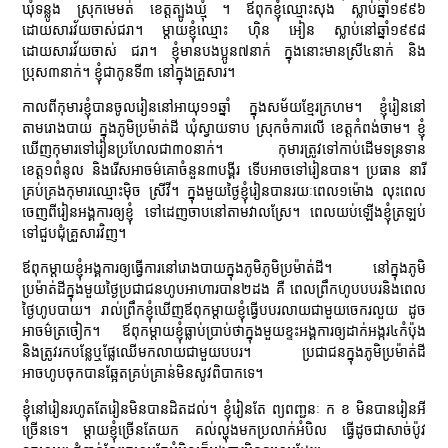
ឃុំទន្លូង ស្រុកមេមត់ ខេត្តត្បូងឃ្មុំ ។ ឪពុកខ្ញុំឈ្មោះសុង ស្លាប់ឆ្នាំ១៩៩៦
ដោយសារវ័យចាស់ជរា។ ម្ដាយខ្ញុំឈ្មោះ ហ៊ិន អៀន ស្លាប់នៅឆ្នាំ១៩៩៨
ដោយសារវ័យចាស់ ជរា។ ខ្ញុំមានបងប្អូន៧នាក់ ក្នុងនោះមានស្រី៤នាក់ និង
ប្រុស៣នាក់។ ខ្ញុំជាកូនទី៣ នៅក្នុងគ្រួសារ។
កាលពីកុមារខ្ញុំបានចូលរៀននៅអាយុ១១ឆ្នាំ ក្នុងសម័យខ្មែរក្រហម។ ខ្ញុំរៀននៅ
តាមរោងបាយ ក្នុងភូមិប្រម៉ាត់ដី ឃុំស្វាយទាប ស្រុកចំការលើ ខេត្តកំពង់ចាម។ ខ្ញុំ
ឃើញកុមារទៅរៀនប្រហែលជា៣០នាក់។ កុមារត្រូវទៅកាប់ដើមទន្រទាន
ខេត្ត១ពំនូល និងរើសអាចម៌គោចំនួន៣បង្គីរ ទើបអាចទៅរៀនបាន។ ប្រធាន នារី
គ្រប់គ្រងកុមារឈ្មោះម៉ិច ស្រីវី។ ក្នុងមួយថ្ងៃខ្ញុំរៀនបានរយៈពេល១ម៉ោង លុះពេល
ចេញពីរៀនអង្គការឲ្យខ្ញុំ ទៅដេញចាបនៅតាមវាលស្រែ។ ពេលយប់ឡើងខ្ញុំត្រឡប់
ទៅជួបជុំគ្រួសារវិញ។
ឪពុកម្ដាយខ្ញុំអង្គការឲ្យធ្វើការនៅរោងបាយក្នុងភូមិភូមិប្រម៉ាត់ដី។ នៅក្នុងភូមិ
ប្រម៉ាត់ដីក្នុងមួយថ្ងៃប្រជាជនហូបអាហារបាន២ដង គឺ ពេលព្រឹកហូបបបរនិងពេល
ថ្ងៃហូបបាយ។ រាល់ព្រឹកខ្ញុំឃើញឪពុកម្ដាយខ្ញុំធ្វើបបរលាយជាមួយចេករលួយ ដូច
អាចម៌ត្រចៀក។ ឪពុកម្ដាយខ្ញុំធ្លាប់ប្រាប់ថាក្នុងមួយខ្ទះអង្គការឲ្យដាក់អង្ករ៤កំប៉ុង
និងត្រូវរកបន្លែឬផ្លែឈើមកលាយជាមួយបបរ។ ប្រជាជនក្នុងភូមិប្រម៉ាត់ដី
អាចហូបចុកបានឆ្អែតគ្រប់គ្រាន់មិនសូវពិបាកទេ។
ខ្ញុំនៅរៀនរហូតតែរៀនមិនបានដិតដល់។ ខ្ញុំរៀនតែ ព្យពញ្ជនៈ ក ខ មិនបានរៀនអី
ច្រើនទេ។ ម្ដាយខ្ញុំច្រើនតែយក គល់ល្ហុងមកប្រលាក់អំបិល ធ្វើដូចជាសាច់ប៉ូវ