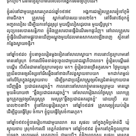
ទុកហូប។ ជំនាន់ខ្មែរក្រហមតែអំបិលក៏អង្គការមិនឲ្យហូបដែរ។
ខ្ញុំរស់នៅជាមួយគ្រួសាររហូតដល់ឆ្នាំ១៩៧៩ អង្គការជម្លៀសគ្រួសារខ្ញុំទៅភូមិ
ពាមជីកង។ គ្រួសារខ្ញុំ ស្នាក់នៅបានរយៈពេល២ខែ។ នៅទីនោះឪពុកខ្ញុំ
អញ្ជតលៀស ដើម្បីយកទៅដូរស្រូវ មួយល្អីលៀសដូរបាន មួយល្អីស្រូវ។
លុះប្រទេសបានសន្តិភាព ខ្ញុំនិងគ្រួសារបានធ្វើដំណើរមកផ្ទះវិញ។ នៅពេលគ្រួសារ
ខ្ញុំធ្វើដំណើរតាមផ្លូវបានឃើញអណ្ដូងមួយដែលមានសាកសពឡើងពេញ ស្ថិតនៅ
កន្លែងស្វាយចន្ទីរ។
នៅឆ្នាំ១៩៨០ ខ្ញុំបនាចូលរៀនម្ដងទៀតនៅសាលាស្វាយ។ កាលនោះខ្មែរក្រហមនៅ
មាននៅស្រុក ចំការលើមិនទាន់ចុះចូលជាមួយរាជរដ្ឋាភិបាលទេ។ ខ្ញុំរៀនបណ្ដើររត់
បណ្ដើរ បើសិនជាមានខ្មែរក្រហមចូល មក។ ខ្ញុំរៀនបានច្រើនគួរសម។ ថ្ងៃមួយអ្នក
គ្រូឃិនបានឲ្យសិស្សទៅរើសឆ្អឹងនៅខាងកើតវត្តស្វាយទាបយក មកដាក់តម្កល់
នៅលើគ្រែក្នុងវត្តស្វាយទាប ដើម្បីទុកជាប្រវត្តិសាស្រ្តឲ្យសិស្សជំនាន់ក្រោយបាន
ឃើញឆ្អឹង ប្រជាជនគរដូចភ្នំ។ កាលនោះនៅសាលាខ្ញុំមានមេសូត្រមួយ មានឃ្លា
មួយនិយាយថា “ឆ្អឹងប្រជាជនគរដូចភ្នំ”។ នៅសាលារៀងរាល់ថ្ងៃសុក្រ លោកគ្រូ
អ្នកគ្រូតម្រូវឲ្យសិស្សសូត្រ មេសូត្រ“ឆ្អឹងប្រជាជនគរដូចភ្នំ” ដោយប្រើ រយៈ
ពេល២០នាទី។ ខ្ញុំនៅតែបន្តរៀនរហូត។ នៅឆ្នាំ១៩៨៧ គ្រួសារឲ្យខ្ញុំឈប់រៀន
ដើម្បីជួយធ្វើស្រែ ចំការ។ ខ្ញុំជួយធ្វើស្រែចំការរហូត។
នៅឆ្នាំ១៩៩០ខ្ញុំបានរៀបការជាមួយលោក សរ សុផល នៅក្នុងភូមិប្រម៉ាត់ដី ឃុំ
ស្វាយទាប ស្រុកចំការលើ ខេត្តកំពង់ចាម។ នៅឆ្នាំ១៩៩៨ ខ្ញុំមកនៅភូមិក្ដុលក្រោម
ឃុំទន្លូង ស្រុកមេមត់ ខេត្តត្បូងឃ្មុំ ជាមួយប្ដី។ ខ្ញុំនិងលោកសរ សុផល មានកូន