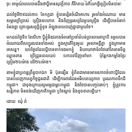
ចុះ អាម្មណ៍ពេលបានដឹងថាប្តីមានសុវត្ថិភាព គឺរីករាយ រំភើបរកអ្វីប្រៀបមិនបាន!
ដល់ថ្ងៃទី២៩ដល់៣០ ខែកក្កដា ខ្ញុំបានរៀនចំណីអាហារ រួមទាំងអំណោយ មាន
សម្ភារប្រើប្រាស់ គ្រឿងឧបភោគ និងទិញទូរសព្ទដៃមួយគ្រឿង ដើម្បីបានទំនាក់
ទំនងគ្នា ព្រោះទូរសព្ទប្តីខ្ញុំខូច អំឡុងពេលបាញ់គ្នាជាមួយថៃ។
មកដល់ថ្ងៃទី១ ខែសីហា ប្តីខ្ញុំនិងវរកងទ័ពនៅប្រចាំតំបន់ប្រាសាទតាក្របី ទទួលបាន
អំណោយពីសប្បុរសជនទាំងអស់ ក្នុងស្មារតីខ្មែរមួយ រួមសាមគ្គីគ្នា ក្នុងគ្រាមាន
អាសន្ន។ យប់ថ្ងៃដដែលប្តីបានទាក់ទងមកខ្ញុំ និយាយាថាទ័ពថៃនៅតែមានចិត្ត
ឈ្លានពាន ប្រើដ្រូនពេលយប់ ហោះទៅវិញទៅមក ប៉ុន្តែកងកម្លាំងខ្មែរ
ត្រៀម២៤ម៉ោង លើ២៤ម៉ោង។
នាមខ្ញុំជាប្រពន្ធព្រឹន្ទបាកឯក មិ ប៊ុនធឿន ខ្ញុំពិតជាមានមោទនភាពចំពោះប្តីដែល
បានបំពេញកាតព្វកិច្ចជូនជាតិ ដើម្បីការពារដែនអធិបតេយ្យភាព បូរណភាពទឹកដី
កម្ពុជា។ ជាចុងក្រោយសូមឲ្យជម្លោះកម្ពុជា និងថៃបានបញ្ចប់ឆាប់ៗ ខ្ញុំត្រូវការ
សន្តិភាព មិនចង់ឃើញភាគីកម្ពុជា ឬថៃស្លាប់ និងខូចខាតឡើយ។
ដោយៈ ឈុំ រ៉ា