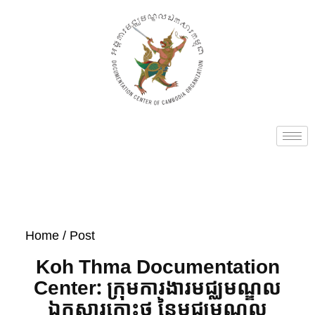
Home
/ Post
Koh Thma Documentation
Center: ក្រុមការងារមជ្ឈមណ្ឌល
ឯកសារកោះថ្ម នៃមជ្ឈមណ្ឌល