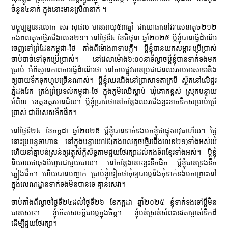
ចំនួន៤នាក់ ក្នុងនោះមានស្រី៣នាក់ ។
បច្ចុប្បន្ននេះលោក សរ សុផល មានអាយុ៥៣ឆ្នាំ ជាយោធានៅវរៈសេនាតូច២១២
កងពលតូចថ្មើរជើងលេខ២១។ នៅថ្ងៃទី៤ ខែមិថុនា ឆ្នាំ២០២៥ ប្ដីខ្ញុំបានធ្វើដំណើរ
ចេញទៅព្រំដែនកម្ពុជា-ថៃ តាំងពីម៉ោង៣ទាបភ្លឺ។ ប្ដីខ្ញុំបានយកសម្ភារៈប្រើប្រាស់
ចាប់បាច់ទៅទុកប្រើប្រាស់។ នៅវេលាម៉ោង៦:០០នាទីល្ងាចប្ដីខ្ញុំបានទាក់ទងមក
ប្រាប់ អំពីស្ថានភាពការធ្វើដំណើរថា នៅតាមផ្លូវមានប្រជាជនឈរអបអរសាទរនិង
ឲ្យបាយទឹកទុកហូបច្រើនណាស់។ ប្ដីខ្ញុំឈរជើងនៅប្រាសាទតាក្របី ស្ថិតនៅលើជួរ
ភ្នំដងរែក ត្រង់ព្រំប្រទល់កម្ពុជា-ថៃ ក្នុងភូមិឈើស្លាប់ ឃុំគោកខ្ពស់ ស្រុកបន្ទាយ
អំពិល ខេត្តឧត្តរមានជ័យ។ ប្ដីខ្ញុំប្រាប់ថានៅកន្លែងឈរជើងខ្វះខាតទឹកសម្រាប់ប្រើ
ប្រាស់ ជាពិសេសទឹកផឹក។
នៅថ្ងៃទី២៤ ខែកក្កដា ឆ្នាំ២០២៥ ប្ដីខ្ញុំបានទាក់ទងមកខ្ញុំថាផ្ទុះអាវុធហើយ។ ថ្ងៃ
នោះប្រពន្ធទាហាន នៅក្នុងបន្ទាយ៧៥(កងពលតូចថ្មើរជើងលេខ២១)ទាំងអស់យំ
ហើយនាំគ្នាបន់ស្រន់ឲ្យវត្ថុស័ក្តិសិទ្ធតាមជួយថែរក្សាដល់កងទ័ពខ្មែរទាំងអស់។ ប្ដីខ្ញុំ
និយាយថាឆុងមីហូបជាមួយបាយ។ នៅកន្លែងនោះខ្វះទឹកផឹក ប្ដីខ្ញុំបានទ្រងទឹក
ភ្លៀងផឹក។ ហើយបានបញ្ជាក់ ប្រាប់ខ្ញុំទៀតថាកុំឲ្យបារម្ភនិងកុំទាក់ទងមកព្រោះនៅ
ក្នុងលេណដ្ឋានទាក់ទងមិនបានទេ គ្មានសេវា។
ចាប់តាំងពីល្ងាចថ្ងៃទី២៤ដល់ថ្ងៃទី២៦ ខែកក្កដា ឆ្នាំ២០២៥ ខ្ញុំទាក់ទងទៅប្តីមិន
បានសោះ។ ខ្ញុំកើតសេចក្ដីបារម្ភក្នុងចិត្ត។ ខ្ញុំបន់ស្រន់សំពះទេវតាម្ចាស់ទឹកដី
ដើម្បីជួយថែរក្សា។