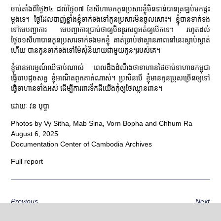
ចាប់តាំងពីថ្ងៃ២៤ ដល់ថ្ងៃ០៧ ខែសីហាមកកូនប្រសារខ្ញុំមិនទាន់បានត្រឡប់មកផ្ទះ
ម្ដងទេ។ ថ្ងៃដែលបាញ់ខ្លាំងខ្ញុំទាក់ទងទៅកូនប្រសារមិនចូលសោះ។ ខ្ញុំបានទាក់ទង
ទៅមេបញ្ជាការ មេបញ្ជាការប្រាប់ថាឲ្យបិទទូរសព្ទអត់ឲ្យបើកទេ។ រហូតដល់
ថ្ងៃ០១សីហាបានកូនប្រសារទាក់ទងមកខ្ញុំ គាត់ប្រាប់ថាស្ថានភាពនៅនេះស្ងាប់ស្ងាត់
ហើយ បានកូនទាក់ទងទៅម៉ែសុំនិយាយជាមួយកូនៗរបស់គេ។
ខ្ញុំមានអារម្មណ៍ឈឺចាប់ណាស់ ពេលដឹងដំណឹងថាទាហានថៃចាប់ទាហានកម្ពុជា
ធ្វើបាបដូចសត្វ ខ្ញុំអាណិតពួកគាត់ណាស់។ ប្រសិនបើ ខ្ញុំមានកូនប្រុសច្រើនឲ្យទៅ
ធ្វើទាហានទាំងអស់ ដើម្បីការពារទឹកដីយើងកុំឲ្យថៃឈ្លានពាន។
ដោយៈ វន បុប្ផា
Photos by Vy Sitha, Mab Sina, Vorn Bopha and Chhum Ra
August 6, 2025
Documentation Center of Cambodia Archives
Full report
Previous
Next