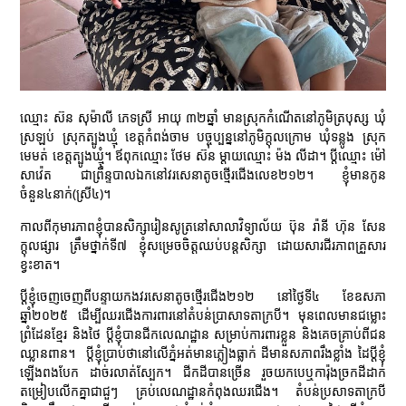
ឈ្មោះ ស៊ន សុម៉ាលី ភេទស្រី អាយុ ៣២ឆ្នាំ មានស្រុកកំណើតនៅភូមិត្របុស្ស ឃុំ
ស្រឡប់ ស្រុកត្បូងឃ្មុំ ខេត្តកំពង់ចាម បច្ចុប្បន្ននៅភូមិក្តុលក្រោម ឃុំទន្លូង ស្រុក
មេមត់ ខេត្តត្បូងឃ្មុំ។ ឪពុកឈ្មោះ ថែម ស៊ន ម្តាយឈ្មោះ ម៉ង លីដា។ ប្តីឈ្មោះ ម៉ៅ
សាវ៉េត ជាព្រឹន្ទបាលឯកនៅវរសេនាតូចថ្មើរជើងលេខ២១២។ ខ្ញុំមានកូន
ចំនួន៤នាក់(ស្រី៤)។
កាលពីកុមារភាពខ្ញុំបានសិក្សារៀនសូត្រនៅសាលាវិទ្យាល័យ ប៊ុន រ៉ានី ហ៊ុន សែន
ក្តុលផ្សារ ត្រឹមថ្នាក់ទី៧ ខ្ញុំសម្រេចចិត្តឈប់បន្តសិក្សា ដោយសារជីរភាពគ្រួសារ
ខ្វះខាត។
ប្តីខ្ញុំចេញចេញពីបន្ទាយកងវរសេនាតូចថ្មើរជើង២១២ នៅថ្ងៃទី៤ ខែឧសភា
ឆ្នាំ២០២៥ ដើម្បីឈរជើងការពារនៅតំបន់ប្រាសាទតាក្របី។ មុនពេលមានជម្លោះ
ព្រំដែនខ្មែរ និងថៃ ប្តីខ្ញុំបានជីកលេណដ្ឋាន សម្រាប់ការពារខ្លួន និងគេចគ្រាប់ពីជន
ឈ្លានពាន។ ប្តីខ្ញុំប្រាប់ថានៅលើភ្នំអត់មានភ្លៀងធ្លាក់ ដីមានសភាពរឹងខ្លាំង ដៃប្តីខ្ញុំ
ឡើងពងបែក ដាច់រលាត់ស្បែក។ ជីកដីបានច្រើន រួចយកបេឬការ៉ុងច្រកដីដាក់
តម្រៀបលើកគ្នាជាជួៗ គ្រប់លេណដ្ឋានកំពុងឈរជើង។ តំបន់ប្រសាទតាក្របី