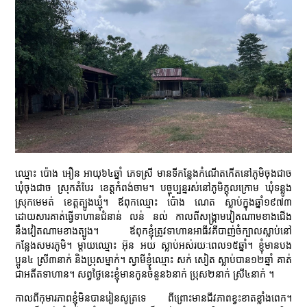
ឈ្មោះ ប៉ោង អឿន អាយុ៦៤ឆ្នាំ ភេទស្រី មានទីកន្លែងកំណើតកើតនៅភូមិចុងជាច
ឃុំចុងជាច ស្រុកតំបែរ ខេត្តកំពង់ចាម។ បច្ចុប្បន្នរស់នៅភូមិក្ដុលក្រោម ឃុំទន្លូង
ស្រុកមេមត់ ខេត្តត្បូងឃ្មុំ។ ឪពុកឈ្មោះ ប៉ោង ណេត ស្លាប់ក្នុងឆ្នាំ១៩៧៣
ដោយសារគាត់ធ្វើទាហានជំនាន់ លន់ នល់ កាលពីសង្គ្រាមវៀតណាមខាងជើង
នឹងវៀតណាមខាងត្បូង។ ឪពុកខ្ញុំត្រូវទាហានអាធីវគីបាញ់ចំក្បាលស្លាប់នៅ
កន្លែងសមរភូមិ។ ម្ដាយឈ្មោះ អ៊ុន អយ ស្លាប់អស់រយៈពេល១៥ឆ្នាំ។ ខ្ញុំមានបង
ប្អូន៤ ស្រី៣នាក់ និងប្រុសម្នាក់។ ស្វាមីខ្ញុំឈ្មោះ សក់ សៀត ស្លាប់បាន១២ឆ្នាំ គាត់
ជាអតីតទាហាន។ សព្វថ្ងៃនេះខ្ញុំមានកូនចំនួន៦នាក់ ប្រុស២នាក់ ស្រី៤នាក់ ។
កាលពីកុមារភាពខ្ញុំមិនបានរៀនសូត្រទេ ពីព្រោះមានជីវភាពខ្វះខាតខ្លាំងពេក។