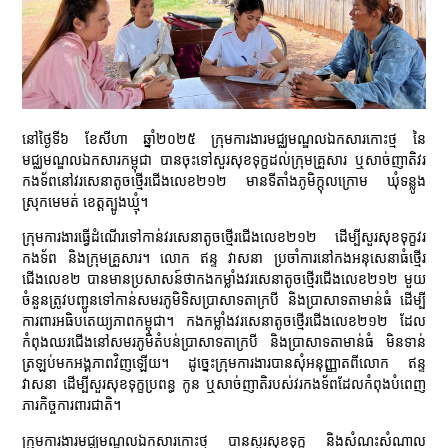
នៅថ្ងៃទី៦ ខែសីហា ឆ្នាំ២០២៥ ក្រុមការងារមជ្ឈមណ្ឌលឯកសារកោះថ្ម នៃ
មជ្ឈមណ្ឌលឯកសារកម្ពុជា បានចុះទៅសួរសុខទុក្ខដល់ក្រុមគ្រួសារ ឬសាច់ញាតិវរ
កងទ័ពនៅវរសេនាតូចថ្មើរជើងលេខ២១២ មានទីតាំងភូមិក្តុលក្រោម ឃុំទន្លូង
ស្រុកមេមត់ ខេត្តត្បូងឃ្មុំ។
ក្រុមការងារធ្វើដំណើរទៅកាន់វរសេនាតូចថ្មើរជើងលេខ២១២ ដើម្បីសួរសុខទុក្ខវរ
កងទ័ព និងក្រុមគ្រួសារ។ លោក ឥន្ទ វាសនា ប្រចាំការនៅកងអនុសេនាធំថ្មើរ
ជើងលេខ២ បានមានប្រសាសន៍ថាកងកម្លាំងវរសេនាតូចថ្មើរជើងលេខ២១២ មួយ
ចំនួនត្រូវបញ្ជូនទៅកាន់សមរភូមិទិសប្រាសាទតាក្របី និងប្រាសាទតាមាន់ធំ ដើម្បី
ការពារអធិបតេយ្យភាពកម្ពុជា។ កងកម្លាំងវរសេនាតូចថ្មើរជើងលេខ២១២ ដែល
កំពុងឈរជើងនៅសមរភូមិតំបន់ប្រាសាទតាក្របី និងប្រាសាទតាមាន់ធំ មិនទាន់
ត្រឡប់មកអង្គភាពវិញឡើយ។ ដូច្នេះក្រុមការងារបានសុំអនុញ្ញាតពីលោក ឥន្ទ
វាសនា ដើម្បីសួរសុខទុក្ខប្រពន្ធ កូន ឬសាច់ញាតិរបស់វរកងទ័ពដែលកំពុងបំពេញ
ភារកិច្ចការពារជាតិ។
ក្រុមការងារមជ្ឈមណ្ឌលឯកសារកោះថ្ម បានសួរសុខទុក្ខ និងសំណះសំណាល