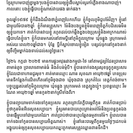
ខ្មែរក្រហមបាញ់គ្នាម្ដងៗបងខ្ញុំបានវាយឲ្យខ្ញុំងើបស្ដាប់សូរកាំភ្លើងខាងណាបាញ់។
កាលនោះ បងខ្ញុំធ្វើបាបខ្ញុំណាស់វាយផង ធាក់ផង។
ចូលឆ្នាំ១៩៧៩ ខ្ញុំក៏ដឹងដំណឹងថាភ្នំពេញបែកហើយ ខ្ញុំក៏ចូលភូមិជួបម៉ែវិញ។ ខ្ញុំនៅ
ជាមួយម៉ែបាន២ឆ្នាំ ខ្ញុំក៏មានគ្រួសារ។ ម៉ែនិងបងប្អូនខ្ញុំមិនពេញចិត្តក៏បដិសេធមិន
ឲ្យខ្ញុំយកទេ។ គាត់ក៏បានវាយខ្ញុំ រហូតដល់បាក់ឆ្អឹងខ្នងបងប្រុសខ្ញុំនិងអាក្រកណាស់
ធ្វើបាបតែខ្ញុំទេ។ ខ្ញុំក៏បានមករស់នៅតាមប្ដីនៅភូមិក្ដុលក្រោម ឃុំទន្លូង ស្រុកមេមត់
អស់រយៈពេល២០ឆ្នាំជាង។ ប៉ុន្ដែ ប្ដីក៏ស្លាប់ចោលខ្ញុំទៀត បន្សល់ទុកនៅកូន៦នាក់
ឲ្យចឹញ្ចិមម្នាក់ឯងទាល់ដល់សព្វថ្ងៃនេះ។
ថ្ងៃ២៤ កក្កដា ២០២៥ មានការផ្ទុះអាវុធរវាងកម្ពុជា-ថៃ នៅតាមជួរព្រំដែនប្រាសាទ
តាមាន់តូច ប្រាសាទតាមាន់ធំ និងតំបន់មុំបី។ ខ្ញុំបានទាក់ទងសួរសុខទុក្ខកូនប្រសារ
ខ្ញុំដែលជាទាហានជួរមុខ។ គាត់មានឈ្មោះ ណាន សុខណា អាយុ២៧ឆ្នាំ ភេទប្រុស
មានទីកន្លែងកំណើតកើតនៅភូមិចុងជាច ឃុំចុងជាង ស្រុកតំបែរ ខេត្តកំពង់ចាម។
បច្ចុប្បន្នរស់នៅភូមិក្ដុលក្រោម ឃុំទន្លូង ស្រុកមេមត់ ខេត្តត្បូងឃ្មុំ។ ប្រពន្ធឈ្មោះ រឹម
ណែត អាយុ២១ឆ្នាំ មានកូន២នាក់ស្រីទាំងពីរ។
ខ្ញុំបានព្យាយាមទាក់ទងទៅកូនប្រសារ រហូតព្រោះតែក្ដីបារម្ភពីកូន គាត់ក៏បានប្រាប់
ខ្ញុំថាកូនមិនអីទេសុខសប្បាយ។ ខ្ញុំសួរមានបាយហូបគ្រាន់អត់ម៉ែនិងប្រពន្ធកូនឯង
បានផ្ញើម្ហូបទៅជាមួយគេដែរ។ គាត់ប្រាប់ថាបានហូបឆ្អែតធម្មតាទេម៉ែ។ ខ្ញុំពេលបាន
ទាក់ទងទៅកូនបានសប្បាយចិត្តណាស់។ ខ្ញុំនៅនេះបារម្ភពីកូនមួយថ្ងៃៗដេកបន់
អង្គុយបន់ឲ្យកូនសុខសប្បាយយកឈ្នះពួកមារសត្រូវឈ្លានពានទឹកដី។