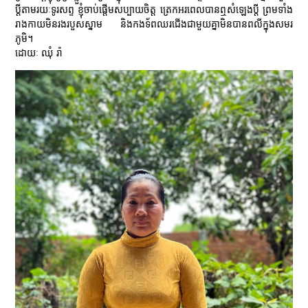
ប្តីតាមរយៈទូរសព្ទ ខ្ញុំចាប់ផ្តើមសប្បាយចិត្ត ត្រេកអរពេលបានឮសំឡេងប្តី ព្រមទាំង
រាងកាយមិនរងរបួសស្នាម និងកងទ័ពឈរជើងជាមួយគ្នាមិនបានពលីក្នុងសមរ
ភូមិ។
ដោយៈ ឈុំ រ៉ា