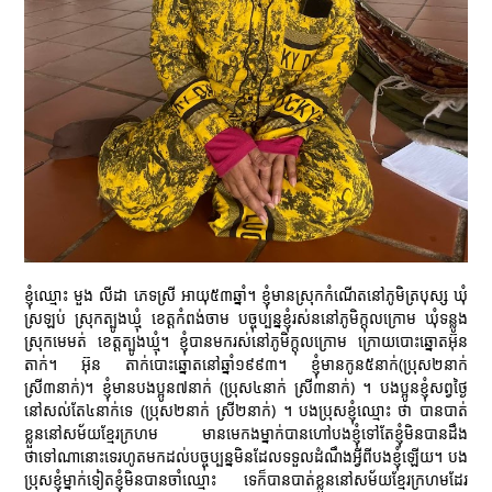
ខ្ញុំឈ្មោះ មួង លីដា ភេទស្រី អាយុ៥៣ឆ្នាំ។ ខ្ញុំមានស្រុកកំណើតនៅភូមិត្របុស្ស ឃុំ
ស្រឡប់ ស្រុកត្បូងឃ្មុំ ខេត្តកំពង់ចាម បច្ចុប្បន្នខ្ញុំរស់ននៅភូមិក្ដុលក្រោម ឃុំទន្លូង
ស្រុកមេមត់ ខេត្តត្បូងឃ្មុំ។ ខ្ញុំបានមករស់នៅភូមិក្ដុលក្រោម ក្រោយបោះឆ្នោតអ៊ុន
តាក់។ អ៊ុន តាក់បោះឆ្នោតនៅឆ្នាំ១៩៩៣។ ខ្ញុំមានកូន៥នាក់(ប្រុស២នាក់
ស្រី៣នាក់)។ ខ្ញុំមានបងប្អូន៧នាក់ (ប្រុស៤នាក់ ស្រី៣នាក់) ។ បងប្អូនខ្ញុំសព្វថ្ងៃ
នៅសល់តែ៤នាក់ទេ (ប្រុស២នាក់ ស្រី២នាក់) ។ បងប្រុសខ្ញុំឈ្មោះ ថា បានបាត់
ខ្លួននៅសម័យខ្មែរក្រហម មានមេកងម្នាក់បានហៅបងខ្ញុំទៅតែខ្ញុំមិនបានដឹង
ថាទៅណានោះទេរហូតមកដល់បច្ចុប្បន្នមិនដែលទទួលដំណឹងអ្វីពីបងខ្ញុំឡើយ។ បង
ប្រុសខ្ញុំម្នាក់ទៀតខ្ញុំមិនបានចាំឈ្មោះ ទេក៏បានបាត់ខ្លួននៅសម័យខ្មែរក្រហមដែរ