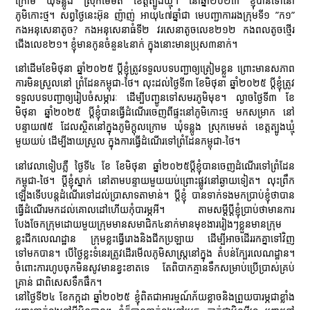
ក្រោម ឃុំទន្លូង ស្រុកមេមត់ ខេត្តត្បូងឃ្មុំ។ នៅឆ្នាំ២០២៣ ខ្ញុំបានទៅនៅ
ភូមិកោះថ្ម។ សព្វថ្ងៃនេះអ៊ុន ញ៉ាញ់ អាយុ៤៧ឆ្នាំជា មេបញ្ជាការរងក្រុមទី១ ”ក១”
កងអនុសេនាតូច? កងអនុសេនាធំទី២​ វរសេនាតូចលេខ២១២ កងពលតូចថ្មើរ
ជើងលេខ២១។ ខ្ញុំមានកូនចំនួន៤នាក់ ក្នុងនោះមានប្រុស៣នាក់។
នៅដើមខែមិថុនា ឆ្នាំ២០២៥ ប្ដីខ្ញុំត្រូវទទួលបទបញ្ជាឲ្យត្រៀមខ្លួន ព្រោះមានសភាព
ការមិនស្រួលនៅ ព្រំដែនកម្ពុជា-ថៃ។ លុះដល់ថៃ្ងទី៣ ខែមិថុនា ឆ្នាំ២០២៥ ប្ដីខ្ញុំត្រូវ
ទទួលបទបញ្ជាឲ្យរៀបចំសម្ភារៈ ដើម្បីបញ្ជូនទៅសមរភូមិមុខ។ ល្ងាចថ្ងៃទី៣ ខែ
មិថុនា ឆ្នាំ២០២៥ ប្ដីខ្ញុំបានធ្វើដំណើរចេញពីផ្ទះនៅភូមិកោះថ្ម មកសម្រាក នៅ
បន្ទាយ៧៥ ដែលស្ថិតនៅក្នុងភូមិក្ដុលក្រោម ឃុំទន្លូង ស្រុកមេមត់ ខេត្តត្បូងឃ្មុំ
មួយយប់ ដើម្បីងាយស្រួល ក្នុងការធ្វើដំណើរទៅព្រំដែនកម្ពុជា-ថៃ។
នៅវេលាទៀបភ្លឺ ថ្ងៃទី៤ ខែ ខែមិថុនា ឆ្នាំ២០២៥ប្ដីខ្ញុំបានចេញដំណើរទៅព្រំដែន
កម្ពុជា-ថៃ។ ប្ដីខ្ញុំស្នាក់ នៅតាមបន្ទាយមួយយប់ព្រោះផ្លូវនៅឆ្ងាយទៀត។ លុះព្រឹក
ឡើងទើបបន្តដំណើរទៅដល់ប្រាសាទតាមាន់។ ប្ដីខ្ញុំ បានទាក់ទងមកប្រាប់ខ្ញុំថាបាន
ធ្វើដំណើរមកដល់គោលដៅហើយកុំបារម្ភអី។ តាមសម្តីប្ដីខ្ញុំប្រាប់ថាមានការ
បែងចែកក្រុមដោយមួយក្រុមមានសមាជិក៤នាក់មានមុខងាររៀងៗខ្លួនមានក្រុម
ខ្លះជីកលេណដ្ឋាន ក្រុមខ្លះធ្វើរោងនិងជីកប្រឡាយ ដើម្បីអាចដើររកគ្នាទៅវិញ
ទៅមកបាន។ បើថ្ងៃខ្លះទំនេរត្រូវដើរមើលភូមិសាស្រ្តនៅក្នុង តំបន់ក្បែរលេណដ្ឋាន។
ចំពោះការហូបចុកមិនសូវមានខ្វះខាតទេ តែពិបាកគ្មានទឹកសម្រាប់ប្រើប្រាស់គ្រប់
គ្រាន់ ជាពិសេសទឹកផឹក។
នៅថ្ងៃទី២៤ ខែកក្កដា ឆ្នាំ២០២៥ ខ្ញុំពិតជាអារម្មណ៍ភ័យខ្លាចនិងព្រួយបារម្ភជាខ្លាំង