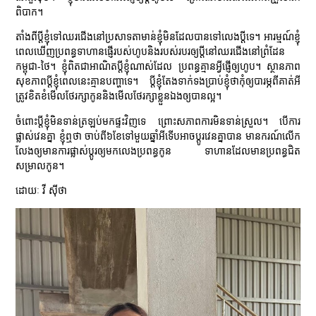
ពិបាក។
តាំងពីប្ដីខ្ញុំទៅឈរជើងនៅប្រសាទតាមាន់ខ្ញុំមិនដែលបានទៅលេងប្ដីទេ។ អារម្មណ៍ខ្ញុំ
ពេលឃើញប្រពន្ធទាហានផ្ញើរបស់ហូបនិងរបស់របរឲ្យប្ដីនៅឈរជើងនៅព្រំដែន
កម្ពុជា-ថៃ។ ខ្ញុំពិតជាអាណិតប្ដីខ្ញុំណាស់ដែល ប្រពន្ធគ្មានអ្វីផ្ញើឲ្យហូប។ ស្ថានភាព
សុខភាពប្ដីខ្ញុំពេលនេះគ្មានបញ្ហាទេ។ ប្ដីខ្ញុំតែងទាក់ទងប្រាប់ខ្ញុំថាកុំឲ្យបារម្ភពីគាត់អី
ត្រូវខិតខំមើលថែរក្សាកូននិងមើលថែរក្សាខ្លួនឯងឲ្យបានល្អ។
ចំពោះប្ដីខ្ញុំមិនទាន់ត្រឡប់មកផ្ទះវិញទេ ព្រោះសភាពការមិនទាន់ស្រួល។ បើការ
ផ្លាស់វេនគ្នា ខ្ញុំឮថា ចាប់ពី៦ខែទៅមួយឆ្នាំអីទើបអាចប្ដូរវេនគ្នាបាន មានករណ៍លើក
លែងឲ្យមានការផ្លាស់ប្ដូរឲ្យមកលេងប្រពន្ធកូន ទាហានដែលមានប្រពន្ធជិត
សម្រាលកូន។
ដោយៈ វី ស៊ីថា