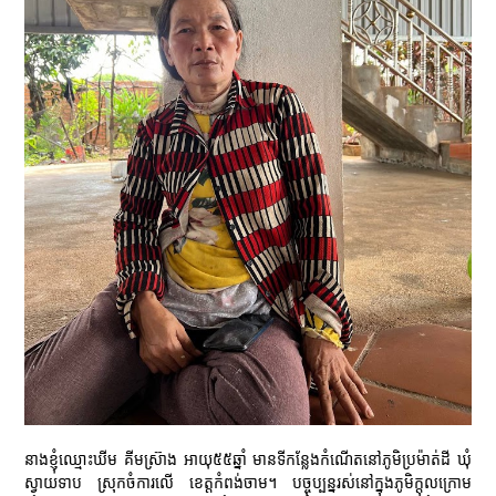
នាងខ្ញុំឈ្មោះឃីម គីមស្រ៊ាង អាយុ៥៥ឆ្នាំ មានទីកន្លែងកំណើតនៅភូមិប្រម៉ាត់ដី ឃុំ
ស្វាយទាប ស្រុកចំការលើ ខេត្តកំពង់ចាម។ បច្ចុប្បន្នរស់នៅក្នុងភូមិក្ដុលក្រោម