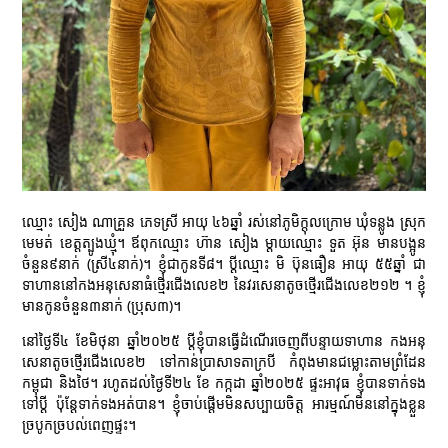
ឈ្មោះ សៀង ណាគ្រួន ភេទស្រី អាយុ ៤៦ឆ្នាំ រស់នៅភូមិក្តុលក្រោម ឃុំទន្លូង ស្រុក
មេមត់ ខេត្តត្បូងឃ្មុំ។ ឪពុកឈ្មោះ ហ៊ាន សៀង ម្តាយឈ្មោះ ទួត អ៊ុន មានបង្អូន
ចំនួន៩នាក់ (ស្រី៤នាក់)។ ខ្ញុំជាកូនទី៨។ ប្តីឈ្មោះ មិ ប៊ុនធឿន អាយុ ៥៥ឆ្នាំ ជា
ទាហាននៅកងអនុសេនាធំថ្មើរជើងលេខ២ នៃវរសេនាតូចថ្មើរជើងលេខ២១២ ។ ខ្ញុំ
មានកូនចំនួន៣នាក់ (ប្រុស៣)។
នៅថ្ងៃទី៤ ខែមិថុនា ឆ្នាំ២០២៥ ប្តីខ្ញុំបានធ្វើដំណើរចេញពីបន្ទាយទាហាន កងអនុ
សេនាតូចថ្មើរជើងលេខ២ ទៅកាន់ប្រាសាទតាក្របី កំពុងមានជម្លោះតាមព្រំដែន
កម្ពុជា និងថៃ។ រហូតដល់ថ្ងៃទី២៤ ខែ កក្កដា ឆ្នាំ២០២៥ ផ្ទះអាវុធ ខ្ញុំបានទាក់ទង
ទៅប្តី ប៉ុន្តែទាក់ទងអត់បាន។ ខ្ញុំចាប់ផ្តើមមិនសប្បាយចិត្ត អារម្មណ៍មិននៅក្នុងខ្លួន
ច្របូកច្របល់ពេញផ្ទះ។