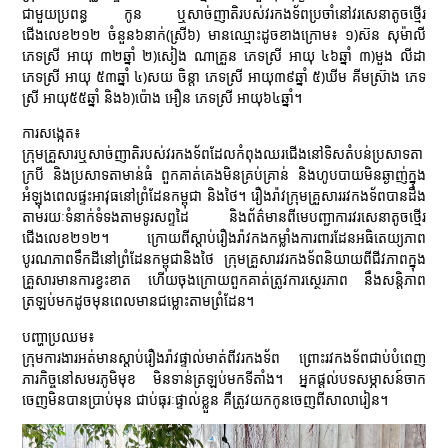
ជាមួយប្រពន្ធ កូន ឬសាច់ញាតិរបស់វរកងទ័ពប្រចាំនៅវរសេនាតូចថ្មើរ
ជើងលេខ២១២ ចំនួន៦នាក់(ស្រី៦) មានឈ្មោះដូចខាងក្រោម៖ ១)ស៊ន សុម៉ាលី
ភេទស្រី អាយុ ៣២ឆ្នាំ ២)សៀង ណាគ្រួន ភេទស្រី អាយុ ៤៦ឆ្នាំ ៣)មួង លីដា
ភេទស្រី អាយុ ៥៣ឆ្នាំ ៤)សយ ចិន្តា ភេទស្រី អាយុ៣៩ឆ្នាំ ៥)ឃីម គីមស្រ៊ាង ភេទ
ស្រី អាយុ៥៥ឆ្នាំ និង៦)ប៉ោង អឿន ភេទស្រី អាយុ៦៤ឆ្នាំ។
ការសង្កេត៖
ក្រុមគ្រួសារឬសាច់ញាតិរបស់វរកងទ័ពដែលកំពុងឈរជើងនៅទិសតំបន់ប្រសាទតា
ក្របី និងប្រសាទតាមាន់ធំ ពួកគាត់គេងមិនគ្រប់គ្រាន់ និងហូបបាយមិនឆ្ងាញ់ក្នុង
អំឡុងពេលផ្ទះអាវុធនៅព្រំដែនកម្ពុជា និងថៃ។ រឿងរ៉ាវក្រុមគ្រួសាររវកងទ័ពបានដឹង
តាមរយៈទំនាក់ទំទងតាមទូរសព្ទដៃ និងព័ត៌មានពីមេបញ្ជាការវរសេនាតូចថ្មើរ
ជើងលេខ២១២។ ក្រោយពីស្តាប់រឿងរ៉ាវកងកម្លាំងការពារដែនអធិតេយ្យភាព
បូរណភាពទឹកដីនៅព្រំដែនកម្ពុជានិងថៃ ក្រុមគ្រួសារវរកងទ័ពនិយាយពីជីវភាពក្នុង
គ្រួសារមានការខ្វះខាត ហើយចុងក្រោយពួកគាត់ត្រូវការស្ថេរភាព នឹងសន្តិភាព
ត្រឡប់មកដូចមុនពេលមានជម្លោះតាមព្រំដែន។
បញ្ហាប្រឈម៖
ក្រុមការងារអត់មានស្តាប់រឿងរ៉ាវផ្ទាល់មាត់ពីវរកងទ័ព ព្រោះរវកងទ័ពជាប់បំពេញ
ភារកិច្ចនៅសមរភូមិមុខ មិនទាន់ត្រឡប់មកទីតាំង។ អ្នកផ្តល់បទសម្ភាសន៍ចាក
ចេញមិនបានប្រាប់មុន ជាប់ធុរៈផ្ទាល់ខ្លួន គឺត្រូវយកកូនចេញពីសាលារៀន។