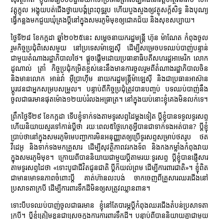
វត្តុក្តុល អង្គុយបត់ជើងថ្វាយបង្គំព្រះពុទ្ធរូប ហើយបួងសួងឲ្យវត្ថុសក្ត័សិទ្ធ និងបុណ្យ
ធ្វើកន្លងមកជួយឃុំគ្រងប្តីនៅក្នុងសមរភូមិមុខឲ្យជោគជ័យ និងសុខសប្បាយ។
ថ្ងៃទី២៨ ខែកក្កដា ឆ្នាំ២០២៥នេះ សម្តេចនាយករដ្ឋមន្ត្រី ហ៊ុន ម៉ាណែត កំពុងចូល
រួមកិច្ចប្រជុំពិសេសមួយ នៅប្រទេសម៉ាឡេស៊ី ដើម្បីសម្រេចបទឈប់បាញ់បន្ទាន់
ជាមួយតំណាងរដ្ឋាភិបាលថៃ។ ផ្តួចផ្តើមដោយប្រធានាធិបតីសហរដ្ឋអាមេរិក លោក
ដូណាល់ ត្រាំ កិច្ចប្រជុំកម្រិតខ្ពស់នេះនឹងមានការចូលរួមពីតំណាងរដ្ឋាភិបាលចិន
និងមានលោក អាន់វ៉ា អ៊ីប្រាហ៊ីម នាយករដ្ឋមន្ត្រីម៉ាឡេស៊ី និងជាប្រធានអាស៊ាន
ប្តូរវេនជាអ្នកសម្របសម្រួល។ បន្ទាប់ពីកិច្ចប្រជុំត្រូវបានបញ្ចប់ បទឈប់បាញ់នឹង
ចូលជាធរមានផុតម៉ោង១២យប់រំលងអធ្រាត្រ។ នៅក្នុងយប់នោះខ្ញុំគេងមិនលក់ទេ។
ព្រឹកថ្ងៃទី២៩ ខែកក្កដា ទើបខ្ញុំទាក់ទងតាមទូរសព្ទដៃម្តងទៀត ប្តីខ្ញុំបានទទួលទូរសព្ទ
ហើយនិយាយសួរទៅកាន់ប្តីថា រយៈពេល៥ថ្ងៃហេតុអ្វីបានជាទាក់ទងអត់បាន? ប្តីខ្ញុំ
ប្រាប់ថានៅក្នុងសមរភូមិមេបញ្ជាការមិនអនុញ្ញាតឲ្យប្រើទូរសព្ទសម្រាប់ថតរូប ថត
វីដេអូ និងទាក់ទងមកគ្រួសារ ដើម្បីសុវត្ថិភាពវរកងទ័ព និងកងកម្លាំងកំពុងវាយ
ក្នុងសមរភូមិមុខ។ ក្រោយពីបាននិយាយជាមួយប្តីតាមរយៈទូរសព្ទ ប្តីខ្ញុំបានផ្ញើសារ
តាមទូរសព្ទដៃថា «ទោះបូជាជីវិតជូនជាតិ ប្តីក៏យល់ព្រម ដើម្បីការពារជាតិ»។ ខ្ញុំពិត
ជាមានមោទនភាពចំពោះប្តី គាត់ហ៊ានលះបង់ ចាកចេញពីគ្រួសារឈរជើងនៅ
ប្រសាទតាក្របី ដើម្បីការពារទឹកដីមិនឲ្យសត្រូវឈ្លានពាន។
ទោះបីបទឈប់បាញ់ចូលជាធរមាន ខ្ញុំនៅតែបារម្ភប្តីកំពុងឈរជើងតំបន់ប្រសាទតា
ក្របី។ ប្តីខ្ញុំត្រៀមខ្លួនជាស្រេចក្នុងការការពារទឹកដី។ បន្ទាប់ពីបាននិយាយគ្នាជាមួយ