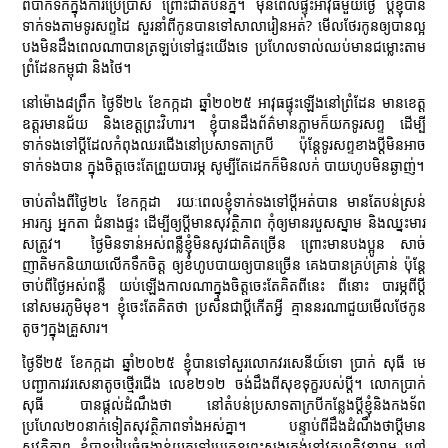
ពិបាកទឹកក្នុងការប្រើប្រាស់ ព្រោះជាតំបន់ភ្នំ។ មុនពេលផ្ទុះអាវុធមួយថ្ងៃ ប្តីខ្ញុំបាន
ទាក់ទងតាមទូរសព្ទដៃ សួរនាំពីកូនបានទៅសាលារៀនអត់? មើលថែរកូនឲ្យបានល្អ
បងមិនដឹងពេលណាបានត្រឡប់ទៅផ្ទះយើងទេ ប្រហែលទាល់ឈប់មានជម្លោះតាម
ព្រំដែនកម្ពុជា និងថៃ។
នៅម៉ោង៨ព្រឹក ថ្ងៃទី២៤ ខែកក្កដា ឆ្នាំ២០២៥ អាវុធផ្ទុះឡើងនៅព្រំដែន មានខេត្ត
ឧត្តរមានជ័យ និងខេត្តព្រះវិហារ។ ខ្ញុំបានដឹងព័ត៌មានភ្លាមក៏យកទូរសព្ទ ដើម្បី
ទាក់ទងទៅប្តីដែលកំពុងឈរជើងនៅប្រសាទតាក្របី ប៉ុន្តែទូរសព្ទខាងប្តីមិនអាច
ទាក់ទងបាន ក្នុងចិត្តចេះតែព្រួយបារម្ភ សូម្បីតែដេកក៏មិនលក់ បាយហូបមិនឆ្ងាញ់។
ចាប់តាំងពីថ្ងៃ២៤ ខែកក្កដា រយៈពេលខ្ញុំទាក់ទងទៅប្តីអត់បាន មានតែបន់ស្រន់
អារក្ស អ្នកតា ជំនាងផ្ទះ ដើម្បីឲ្យប្តីមានសុវត្ថិភាព កុំឲ្យមានរបួសស្នាម និងឈ្នះមារ
សត្រូវ។ ថ្ងៃមិនទាន់អស់ពន្លឺខ្ញុំមិនសូវជាគិតច្រើន ព្រោះមានបងប្អូន សាច់
ញាតិមកនិយាយលើកទឹកចិត្ត ឲ្យខំហូបបាយឲ្យបានច្រើន គេងបានគ្រប់គ្រាន់ ប៉ុន្តែ
ចាប់ពីថ្ងៃអស់ពន្លឺ យប់ឡើងកាលណាក្នុងចិត្តចេះតែគិតពីនេះ ពីនោះ បារម្ភពីប្តី
នៅសមរភូមិមុខ។ ខ្ញុំចេះតែគិតថា ប្រសិនជាប្តីកើតអ្វី គ្មាននរណាជួយមើលថែកូន
តូចៗក្នុងគ្រួសារ។
ថ្ងៃទី២៥ ខែកក្កដា ឆ្នាំ២០២៥ ខ្ញុំបានទៅសួរលោកវរសេនីយ៍ទោ ប្រាក់ សុធី មេ
បញ្ជាការវរសេនាតូចថ្មើរជើង លេខ២១២ ចង់ដឹងពីសុខទុក្ខរបស់ប្តី។ លោកប្រាក់
សុធី បានផ្តល់ដំណឹងថា នៅតំបន់ប្រសាទតាក្របីកន្លែងប្តីខ្ញុំនិងកងទ័ព
ប្រហែល២០នាក់ទៀតសុវត្ថិភាពទាំងអស់គ្នា។ បន្ទាប់ពីដឹងដំណឹងថាប្តីមាន
សុវត្ថិភាព ខ្ញុំបានរៀបចំចង្ហាន់យកទៅប្រគេនព្រះសង្ឃគង់នៅវត្តហត្ថិវនារាម ហៅ