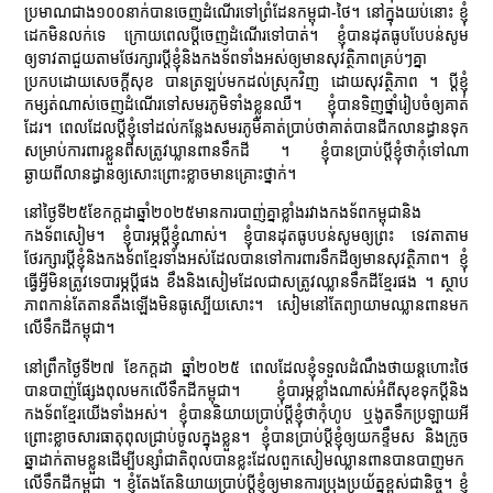
ប្រមាណជាង១០០នាក់បានចេញដំណើរទៅព្រំដែនកម្ពុជា-ថៃ។ នៅក្នុងយប់នោះ ខ្ញុំ
ដេកមិនលក់ទេ ក្រោយពេលប្ដីចេញដំណើរទៅបាត់។ ខ្ញុំបានដុតធូបបែបន់សូម
ឲ្យទាវតាជួយតាមថែរក្សារប្ដីខ្ញុំនិងកងទ័ពទាំងអស់ឲ្យមានសុវត្ថិភាពគ្រប់ៗគ្នា
ប្រកបដោយសេចក្ដីសុខ បានត្រឡប់មកដល់ស្រុកវិញ ដោយសុវត្ថិភាព ។ ប្ដីខ្ញុំ
កម្សត់ណាស់ចេញដំណើរទៅសមរភូមិទាំងខ្លួនឈឺ។ ខ្ញុំបានទិញថ្នាំរៀបចំឲ្យគាត់
ដែរ។ ពេលដែលប្ដីខ្ញុំទៅដល់កន្លែងសមរភូមិគាត់ប្រាប់ថាគាត់បានជីកលានដ្ធានទុក
សម្រាប់ការពារខ្លួនពីសត្រូវឃ្លានពានទឹកដី ។ ខ្ញុំបានប្រាប់ប្ដីខ្ញុំថាកុំទៅណា
ឆ្ងាយពីលានដ្ធានឲ្យសោះព្រោះខ្លាចមានគ្រោះថ្នាក់។
នៅថ្ងៃទី២៥ខែកក្ដដាឆ្នាំ២០២៥មានការបាញ់គ្នាខ្លាំងរវាងកងទ័ពកម្ពុជានិង
កងទ័ពសៀម។ ខ្ញុំបារម្ភប្ដីខ្ញុំណាស់។ ខ្ញុំបានដុតធូបបន់សូមឲ្យព្រះ ទេវតាតាម
ថែរក្សារប្ដីខ្ញុំនិងកងទ័ពខ្មែរទាំងអស់ដែលបានទៅការពារទឹកដីឲ្យមានសុវត្ថិភាព។ ខ្ញុំ
ធ្វើអ្វីមិនត្រូវទេបារម្ភប្ដីផង ខឹងនិងសៀមដែលជាសត្រូវឈ្លានទឹកដីខ្មែរផង ។ ស្ថាប
ភាពកាន់តែតានតឹងឡើងមិនធូស្បើយសោះ។ សៀមនៅតែព្យាយាមឈ្លានពានមក
លើទឹកដីកម្ពុជា។
នៅព្រឹកថ្ងៃទី២៧ ខែកក្ដដា ឆ្នាំ២០២៥ ពេលដែលខ្ញុំទទួលដំណឹងថាយន្តហោះថៃ
បានបាញ់ផ្សែងពុលមកលើទឹកដីកម្ពុជា។ ខ្ញុំបារម្ភខ្លាំងណាស់អំពីសុខទុកប្ដីនិង
កងទ័ពខ្មែរយើងទាំងអស់។ ខ្ញុំបាននិយាយប្រាប់ប្ដីខ្ញុំថាកុំហូប ឬងូតទឹកប្រឡាយអី
ព្រោះខ្លាចសារធាតុពុលជ្រាប់ចូលក្នុងខ្លួន។ ខ្ញុំបានប្រាប់ប្ដីខ្ញុំឲ្យយកខ្ទឹមស និងក្រូច
ឆ្នាដាក់តាមខ្លួនដើម្បីបន្សាំជាតិពុលបានខ្លះដែលពួកសៀមឈ្លានពានបានបាញមក
លើទឹកដីកម្ពុជា ។ ខ្ញុំតែងតែនិយាយប្រាប់ប្ដីខ្ញុំឲ្យមានការប្រុងប្រយ័ត្នខ្ពស់ជានិច្ច។ ខ្ញុំ