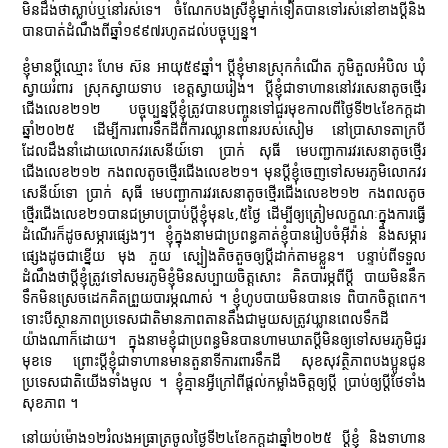
មិនដឹងថាស្លាប់ឬនៅរស់ទេ។ ចំណែកបងស្រីខ្ញុំម្នាក់ទៀតបានទៅរស់នៅខាងប្ដីនិង
បានបាត់ដំណឹងពីឆ្នាំ១៩៩៧រហូតដល់បច្ចុប្បន្ន។
ខ្ញុំមានប្ដីឈ្មោះ ហែម ស៊ន អាយុ៥៩ឆ្នាំ។ ប្ដីខ្ញុំមានស្រុកកំណើត ភូមិតួលអំបិល ឃុំ
ស្វាយរំពារ ស្រុកស្វាយទាប ខេត្តស្វាយរៀង។ ប្ដីខ្ញុំជាទាហាននៅវរសេនាតូចថ្មើរ
ជើងលេខ២១២ បច្ចុប្បន្នប្ដីខ្ញុំត្រូវបានបញ្ចូនទៅជួរមុខកាលពីថ្ងៃទី២៤ខែកក្ដដា
ឆ្នាំ២០២៥ ដើម្បីការពារទឹកដីពីការឈ្លានពានរបស់សៀម នៅប្រាសាទតាក្របី
ដែលដឹងនាំដោយលោកវរសេនីយ៍ទោ ប្រាក់ សុធី មេបញ្ជាការវរសេនាតូចថ្មើរ
ជើងលេខ២១២ កងពលតូចថ្មើរជើងលេខ២១។ មុនប្ដីខ្ញុំចេញទៅសមរភូមិលោកវរ
សេនីយ៍ទោ ប្រាក់ សុធី មេបញ្ជាការវរសេនាតូចថ្មើរជើងលេខ២១២ កងពលតូច
ថ្មើរជើងលេខ២១បានជម្រាបប្រាប់ប្ដីខ្ញុំមុន៤,៥ថ្ងៃ ដើម្បីឲ្យត្រៀមលក្ខណៈក្នុងការធ្វើ
ដំណើរក៏ដូចសម្ភារផ្សេងៗ។ ខ្ញុំក្នុងនាមជាប្រពន្ធគាត់ខ្ញុំបានរៀបចំអ៊ីវ៉ាន់ និងសម្ភារ
ផ្សេងដូចជាខ្នើយ មុង ភួយ ស្បៀងតិចតួចឲ្យប្ដីដាក់តាមខ្លួន។ បន្ទាប់ពីទទួល
ដំណឹងថាប្ដីខ្ញុំត្រូវទៅសមរភូមិខ្ញុំមិនសប្បាយចិត្តសោះ គិតបារម្ភពីប្ដី បាយមិននឹក
ទឹកមិនស្រេចដេកគិតព្រួយបារម្ភណាស់ ។ ខ្ញុំហូបបាយមិនបានទេ ពិបាកចិត្តពេក។
ទោះបីស្ថានភាពប្រទេសជាតិមានភាពតានតឹងជាមួយសត្រូវឃ្លានពេលទឹកដី
យ៉ាងណាក៏ដោយ។ ក្នុងនាមខ្ញុំជាប្រពន្ធមិនបានហាមឃាតប្ដីមិនឲ្យទៅសមរភូមិជួរ
មុខទេ ព្រោះប្ដីខ្ញុំជាទាហានមានតួនាទីការពារទឹកដី សុខសុវត្ថិភាពបងប្អូនជូន
ប្រទេសជាតិយើងទាំងមូល ។ ខ្ញុំគ្មានអ្វីក្រៅពីផ្ដល់កម្លាំងចិត្តឲ្យប្ដី ប្រាប់ឲ្យប្ដីថែទាំង
សុខភាព ។
នៅយប់ម៉ោង១២រំលងអធ្រាត្រចូលថ្ងៃទី២៤ខែកក្ដដាឆ្នាំ២០២៥ ប្ដីខ្ញុំ និងទាហាន