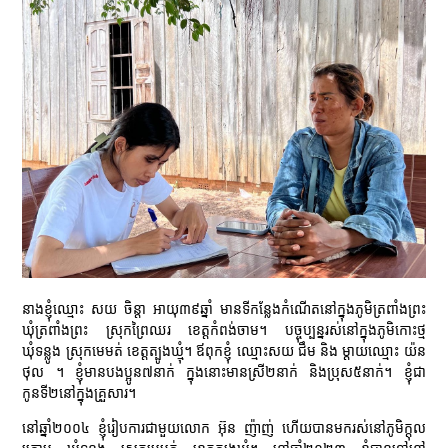
នាងខ្ញុំឈ្មោះ សយ ចិន្តា អាយុ៣៩ឆ្នាំ មានទីកន្លែងកំណើតនៅក្នុងភូមិត្រពាំងព្រះ
ឃុំត្រពាំងព្រះ ស្រុកព្រៃឈរ ខេត្តកំពង់ចាម។ បច្ចុប្បន្នរស់នៅក្នុងភូមិកោះថ្ម
ឃុំទន្លូង ស្រុកមេមត់ ខេត្តត្បូងឃ្មុំ។ ឪពុកខ្ញុំ ឈ្មោះសយ ជឹម និង ម្ដាយឈ្មោះ យ៉ន
ថុល ។ ខ្ញុំមានបងប្អូន៧នាក់ ក្នុងនោះមានស្រី២នាក់ និងប្រុស៥នាក់។ ខ្ញុំជា
កូនទី២នៅក្នុងគ្រួសារ។
នៅឆ្នាំ២០០៤ ខ្ញុំរៀបការជាមួយលោក អ៊ុន ញ៉ាញ់ ហើយបានមករស់នៅភូមិក្ដុល