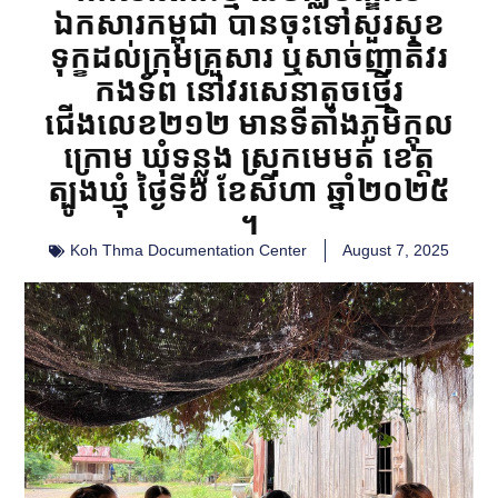
ឯកសារកម្ពុជា បានចុះទៅសួរសុខ
ទុក្ខដល់ក្រុមគ្រួសារ ឬសាច់ញាតិវរ
កងទ័ព នៅវរសេនាតូចថ្មើរ
ជើងលេខ២១២ មានទីតាំងភូមិក្តុល
ក្រោម ឃុំទន្លូង ស្រុកមេមត់ ខេត្ត
ត្បូងឃ្មុំ ថ្ងៃទី៦ ខែសីហា ឆ្នាំ២០២៥
។
Koh Thma Documentation Center
August 7, 2025