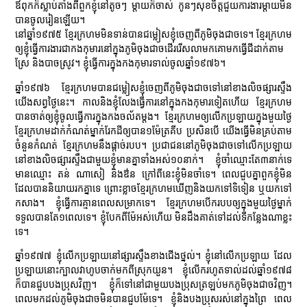
ឪពុកក៏ស្លាប់តាំងពីពួកខ្ញុំនៅតូចៗ ម្ដាយក៏ចាស់ កូនៗសុខចិត្តជួយការងារម្តាយមិន
បានចូលរៀនឡើយ។
នៅឆ្នាំ១៩៧៥ ខ្មែរក្រហមមិនទាន់បានជម្លៀសខ្ញុំចេញពីភូមិចុងជាចទេ។ ខ្មែរក្រហម
ឲ្យខ្ញុំធ្វើការងារជាកងកុមារនៅក្នុងភូមិចុងជាចដើររើសលាមកគោមកធ្វើជីដាក់តាម
ស្រែ និងបាចស្រូវ។ ខ្ញុំធ្វើការក្នុងកងកុមារទាល់ចូលឆ្នាំ១៩៧៦។
ឆ្នាំ១៩៧៦ ខ្មែរក្រហមបានជម្លៀសខ្ញុំចេញពីភូមិចុងជាចទៅនៅខាងលិចផ្សារស្ទឹង
យើងសព្វថ្ងៃនេះ។ កាលនិងខ្ញុំលែងធ្វើការនៅក្នុងកងកុមារទៀតហើយ ខ្មែរក្រហម
បានចាត់ឲ្យខ្ញុំចូលធ្វើការក្នុងកងចល័តម្ដង។ ខ្មែរក្រហមឲ្យលើកប្រឡាយក្នុងមួយថ្ងៃ
ខ្មែរក្រហមដាក់កំណត់ម្នាក់រែកដីឲ្យបាន១ម៉ែត្រគីប ប្រសិនបើ យើងធ្វើមិនគ្រប់តាម
ចំនួនកំណត់ ខ្មែរក្រហមនឹងផ្ដាច់របប។ ប្រជាជននៅភូមិចុងជាចទៅលើកប្រឡាយ
នៅខាងលិចផ្សារស្ទឹងជាមួយខ្ញុំមានគ្នាទាំងអស់១០នាក់។ ខ្ញុំចាំឈ្មោះតែ៣នាក់ទេ
មានឈ្មោះ តន់ ណាសៀ និងឳន ក្រៅពីនេះខ្ញុំមិនចាំទេ។ ពេលជួបគ្នាពួកខ្ញុំមិន
ដែលបាននិយាយរកគ្នាទេ ព្រោះខ្លាចខ្មែរក្រហមឃើញនិងយកទៅទិទៀន ឬយកទៅ
កសាង។ ខ្ញុំធ្វើការគ្មានពេលសម្រាកទេ។ ខ្មែរក្រហមបើករបបឲ្យក្នុងមួយថ្ងៃម្នាក់
ទទួលបានតែ១ពេលទេ។ ខ្ញុំបែកពីម៉ែអស់ហើយ មិនដឹងគាត់ទៅដល់ទីកន្លែងណាខ្លះ
ទេ។
ឆ្នាំ១៩៧៧ ខ្ញុំលើកប្រឡាយនៅផ្សារស្ទឹងខាងជើងថ្នល់។ ខ្ញុំនៅលើកប្រឡាយ ដែល
ប្រឡាយនោះក្បាលវាហូបចាក់មកពីស្រុកយួន។ ខ្ញុំលើករហូតទាល់ដល់ឆ្នាំ១៩៧៨
ក៏បានជួបបងប្រុសវិញ។ ខ្ញុំក៏ទៅនៅជាមួយបងប្រុសត្រឡប់មកភូមិចុងជាចវិញ។
ពេលមកដល់ភូមិចុងជាចមិនបានជួបម៉ែទេ។ ខ្ញុំនិងបងប្រុសរស់នៅក្នុងព្រៃ ពេល