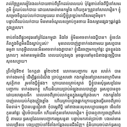
រាល់ថ្ងៃគ្រួសារខ្ញុំតែងលក់បាយចាប់ពីព្រឹកដល់ពេលយប់ ប៉ុន្តែចាប់តាំងពីប្តីទៅសមរ
ភូមិ ខ្ញុំឈប់លក់បាយ ដោយសារអត់មានកម្លាំង ហើយកូនៗត្រូវទៅសាលារៀន។ ខ្ញុំ
សម្រេចចិត្តឈប់លក់បាយមួយរយៈទាល់ប្តីខ្ញុំត្រឡប់មកពីសមរភូមិមុខ។
បន្ទាប់ពីឈប់លក់បាយ មិនមានចំណូលសម្រាប់កូនចាយ និងសម្ភារផ្សេងៗផ្គត់ផ្គង់
ក្នុងគ្រួសារ។
ចាប់តាំងពីផ្ទុះអាវុធនៅព្រំដែនកម្ពុជា និងថៃ ខ្ញុំមិនអាចទាក់ទងប្តីបាន។ ខ្ញុំចេះតែ
គិតក្នុងចិត្តមិនដឹងស្លាប់ឬរស់? មុនពេលបាញ់គ្នាទាក់ទងតាមរយៈទូរសព្ទបាន
ធម្មតា ហេតុអ្វីពេលនេះមិនអាចទាក់ទងគ្នាបាន? ខ្ញុំដើរចេញមកក្រៅផ្ទះ ដូចខ្លួនឯង
ស្រាលៗ អត់មានទម្ងន់ជើង ពេលយប់បួងសួង អុចធូបនៅមុខជំនាងផ្ទះឲ្យប្តីបាន
សុខសប្បាយ។
ព្រឹកថ្ងៃទី២៩ ខែកក្កដា ឆ្នាំ២០២៥ លោកមេបញ្ជាការ សុខ សារ៉ាក់ បាន
ទាក់ទងមកខ្ញុំ ដើម្បីផ្តល់ដំណឹង ប្រាប់គ្រួសារថា កងកម្លាំងនៅប្រាសាទតាក្របីមាន
សុវត្ថិភាព រួមទាំងប្តីខ្ញុំផង។ ក្រោយពេលគ្រាប់ស្ងាត់ ប្តីខ្ញុំបានសុំទូរសព្ទដៃមេ
បញ្ជាការ ទាក់ទងមកខ្ញុំ ហើយនិយាយប្រាប់អំឡុងពេលបាញ់គ្នា ទូរសព្ទបានខូច
ដោយសារចូលទឹក ពេលគេចពីគ្រាប់លាក់ខ្លួនក្នុងរណ្តៅត្រង់សេ។ កងកម្លាំងថៃ
បាញ់ពេលយប់កំពុងភ្លៀងខ្លាំង ហើយគ្រាប់ប្លោងធ្លាក់ក្រោយខ្នងស្ទើរគេចពីគ្រាប់
មិនទាន់។ ប្តីបានបន្តទៀតថា កុំបារម្ភពីប្តី នៅខាងនេះសុខសប្បាយធម្មតា មើលថែ
កូននៅផ្ទះ រៀបចំបាយទឹក ហើយនាំកូនទៅសាលារៀន។ ខ្ញុំបានឮពាក្យចេញពីមាត់
ប្តី តាមរយៈទូរសព្ទដែលមេបញ្ជាការឲ្យសន្ទនា បន្ទាប់មកគាត់ប្រាប់ថា បងអត់មាន
ពេលច្រើនទេ បងប្រញាប់ទៅទីតាំងកន្លែងឈរជើងវិញ។ ខ្ញុំនិយាយចប់ដាក់ទូរសព្ទ