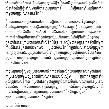
ព្រឹកនេះខ្ញុំបានទិញថ្នាំ និងធ្វើម្ហូបខ្លះទុកផ្ញើប្ដី។ ខ្ញុំសុខចិត្តនៅផ្ទះគ្មានអីហូបក៏អត់ទៅ
សំខាន់ឲ្យតែប្ដីខ្ញុំនៅសមរភូមិបានហូបគ្រប់គ្រាន់ ដើម្បីមានកម្លាំងត្រៀមតតាំង
ជាមួយសត្រូវ ឈ្លានពានទឹកដី។
ខ្ញុំមានមោទកភាពខ្លាំងណាស់ដែលមានប្ដីជាទាហានព្រោះគាត់ជាគំរូដល់ក្មេងៗ
ជំនាន់ក្រោយឲ្យមានការតស៊ូការពារស្រឡាញ់ទឹកដីរបស់ខ្លួនកុំឲ្យសត្រូវឈ្លានពាន់
បាន។ បើយើងមិនការពារទឹកដី ជាតិសាសន៍របស់ខ្លួនទេនោះគ្មានអ្នកណាមក
ការពារទឹកដីឲ្យយើងទេមានតែកូនខ្មែរគ្រប់រូបហ៊ានលះបង់ដើម្បីទឹកដីយើងទុកឲ្យ
កូនចៅជំនាន់ក្រោយបានរស់នៅលើទឹកដីខ្មែរ ។ សៀមបានឈ្លានពានទឹកដីកម្ពុជា
តាំងពីជំនាន់ដូនតាយើងមកម្លេះ ដូច្នេះហើយទឹកដីកម្ពុជាដែលនៅសល់ត្រូវរួមគ្នា
ថែរក្សាឲ្យបានគងវង្សព្រោះថាការរស់នៅក្រោមការគ្រប់គ្រងជាតិសាសន៍ដទៃវាមិន
ស្រួលទេ គេកៀបសង្កត់គ្រប់បែបយ៉ាង ស្រួលមិនស្រួលលុបបំបាត់ខ្មែរចេញពីពិភព
លោកផងមិនដឹង។
ជាចុងក្រោយខ្ញុំសូមឲ្យប្រទេសមហាអំណាចទាំងអស់ជួយដល់ប្រទេសកម្ពុជាដែល
ជាប្រទេសតូចមួយឲ្យរួចផុតពីការឈ្លានពានរបស់សៀម ។ ប្រជាជនកម្ពុជាទាំង
អស់ត្រូវការសន្តិភាព ។ប្រជាជនកម្ពុជាស្លូតត្រង់ណាស់មិនដែលឈ្លានពានប្រទេស
ជិតខាងទេ ចង់បានតែសេចក្ដីសុខប៉ុណ្ណោះ។ កងទ័ពកម្ពុជាស្លូតត្រង់ណាស់
មានតែសៀមទេបាញ់វាយប្រហារឈ្លានពានមកលើទឹកដីកម្ពុជាមុន។ សូម
ឲ្យសៀមឈប់ឈ្លានពានមកលើកម្ពុជា។
ដោយៈ ម៉ាប់ ស៊ីណា