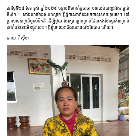
នៅថ្ងៃទី២៨ ខែកក្កដា ឆ្នាំ២០២៥ បន្ទាប់ពីមានកិច្ចចរចា បទឈប់បាញ់រវាងកម្ពុជា
និងថៃ ។ នៅវេលាម៉ោង៥ៈ០០ល្ងាច ប្ដីខ្ញុំបានទាក់ទងមកថាសុខសប្បាយទេ។ នៅ
ប្រាសាទតាក្របីម្ចាស់ទឹកដី ដើម្បីជួយ ថែរក្សា ព្រោះគ្រាប់ដែលកងថៃទម្លាក់៣គ្រាប់
នៅតំបន់នោះមិនផ្ទុះសោះ។ ប្ដីខ្ញុំទៅឈរជើងរយៈពេល២ខែជាង ហើយ។
ដោយៈ វី ស៊ីថា