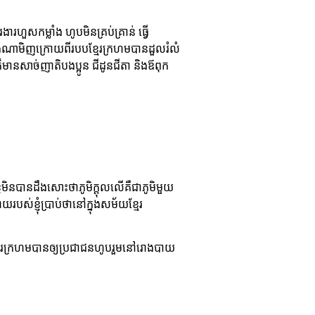
ារហួសកម្លាំង ហូបមិនគ្រប់គ្រាន់ ធ្វើ
យ៉ាងណាមិញក្រោយពីរបបខ្មែរក្រហមបានដួលរំលំ
ានសាច់ញាតិបងប្អូន ជីដូនជីតា និងឪពុក
ែខ្ញុំមិនបានដឹងសោះថាភូមិក្ដុលលើគឺជាភូមិមួយ
បស់ខ្ញុំប្រាប់ថានៅក្នុងសម័យខ្មែរ
័យខ្មែរក្រហមបានឲ្យប្រជាជនហូបរួមនៅរោងបាយ