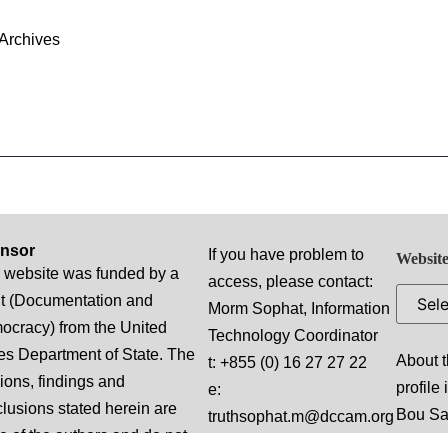
Archives
nsor
If you have problem to
Website
 website was funded by a
access, please contact:
t (Documentation and
Morm Sophat, Information
cracy) from the United
Technology Coordinator
es Department of State. The
About t
t: +855 (0) 16 27 27 22
ions, findings and
profile
e:
lusions stated herein are
Bou S
truthsophat.m@dccam.org
e of the authors and do not
Promis