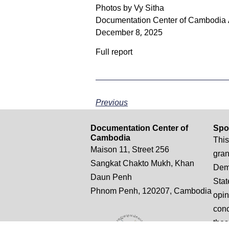
Photos by Vy Sitha
Documentation Center of Cambodia 
December 8, 2025
Full report
Previous
Documentation Center of
Spo
Cambodia
This
Maison 11, Street 256
gran
Sangkat Chakto Mukh, Khan
Demo
Daun Penh
Stat
Phnom Penh, 120207, Cambodia
opin
conc
thos