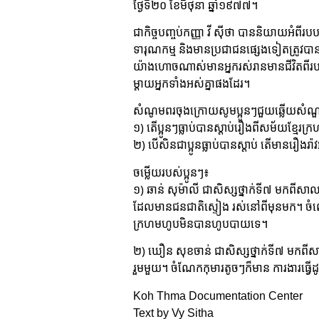
ថ្ងៃទី២០ ខែមិថុនា ឆ្នាំ១៩៧៧។
ជាកិច្ចបញ្ចប់កញ្ញា វី ស៊ីថា បាននិយាយអំពីរបប
ទារុណកម្ម និងមានប្រជាជនផ្សេងទៀតត្រូវបាន
យ៉ាងហោចណាស់មានអ្នករស់រានមានជីវិតពីរបប
ម្ដាយអ្នកទាំងអស់គ្នាផងដែរ។
សំណូមពរចុងក្រោយសូមប្អូនៗជួយឆ្លើយសំណួរ
១) តើប្អូនៗធ្លាប់បានស្ដាប់រឿងពីសម័យខ្មែរក
២) បើសិនជាប្អូនធ្លាប់បានស្ដាប់ តើមានរឿងរ៉ាវអ្វ
ចម្លើយរបស់ប្អូនៗ៖
១) ឆាន់ សុម៉ាលី ជាសិស្សថ្នាក់ទី៧ មកពីសាលាវិ
ដែលមានជនជាតិស្ទៀង រស់នៅពីមុនមក។ ចំពោះរឿង
ក្រហមហូបមិនបានហូបបាយទេ។
២) ឃឿន សុខចាន់ ជាសិស្សថ្នាក់ទី៧ មកពីសាលា
រួមមួយ។ ចំណែកកុមារតូចៗក៏មាន ការងារធ្វើដ
Koh Thma Documentation Center
Text by Vy Sitha