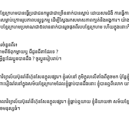
ខ្មែរក្រហមបានធ្វើប្រជាជនកម្ពុជាជាច្រើននាក់បានស្លាប់ ដោយសារជំងឺ ការធ្វើការង
សម្លាប់ក្រោមរូបភាពបន្សុទ្ធកម្ម ដើម្បីស្វែងរកសមាសភាពក្បត់និងអង្គការ។ 
ខ្មែរក្រហមប្រមាណជា៥លាននាក់បានរួចផុតពីរបបខ្មែរក្រហម ហើយក្នុងនោះក៏ម
ចំនួនពីរ៖
្រហមពីឪពុកម្ដាយឬ ជីដូនជីតាដែរទេ ?
ីខ្លះដែរប្អូនបានដឹង ? ចូរប្អូនរៀបរាប់។
ទ្យាល័យប៊ុនរ៉ានីហ៊ុនសែនក្ដុលផ្សារ។ ខ្ញុំរស់នៅ ភូមិក្ដុលលើតាំងពីតូចមក ប៉ុន្ត
រ៉ាវនៅក្នុងសម័យខ្មែរក្រហមដែលខ្ញុំធ្លាប់បានដឹងនោះ ខ្ញុំបានឮពីលោក យាយរ
វិទ្យាល័យប៊ុនរ៉ានីហ៊ុនសែនក្ដុលផ្សារ។ ខ្ញុំធ្លាប់ឮយាយ ខ្ញុំនិយាយថា សម
ូចមនុស្សធំ។