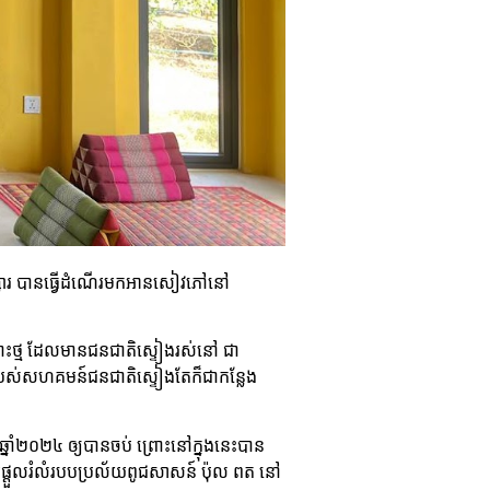
ដុលផ្សារ បានធ្វើដំណើរមកអានសៀវភៅនៅ
ន់កោះថ្ម ដែលមានជនជាតិស្ទៀងរស់នៅ ជា
បជុំរបស់សហគមន៍ជនជាតិស្ទៀងតែក៏ជាកន្លែង
សឆ្នាំ២០២៤ ឲ្យបានចប់ ព្រោះនៅក្នុងនេះបាន
ការផ្ដួលរំលំរបបប្រល័យពូជសាសន៍ ប៉ុល ពត នៅ