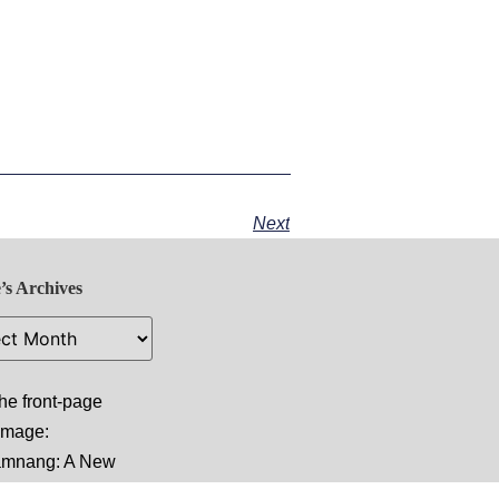
Next
’s Archives
he front-page
 image:
amnang: A New
e and Hope for