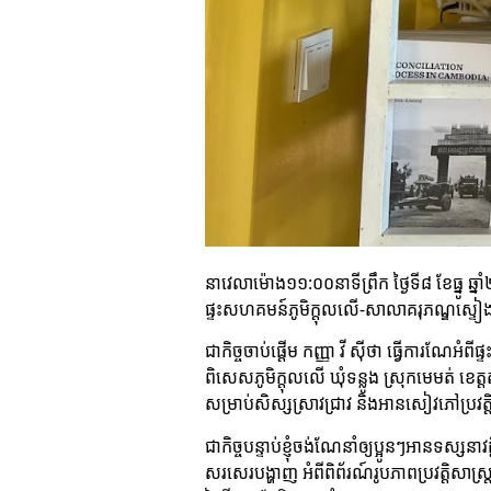
នាវេលាម៉ោង១១:០០នាទីព្រឹក ថ្ងៃទី៨ ខែធ្នូ 
ផ្ទះសហគមន៍ភូមិក្ដុលលើ-សាលាគរុភណ្ឌស្ទៀ
ជាកិច្ចចាប់ផ្ដើម កញ្ញា វី ស៊ីថា ធ្វើការណ
ពិសេសភូមិក្ដុលលើ ឃុំទន្លូង ស្រុកមេមត់ ខេ
សម្រាប់សិស្សស្រាវជ្រាវ និងអានសៀវភៅប្រវត្
ជាកិច្ចបន្ទាប់ខ្ញុំចង់ណែនាំឲ្យប្អូនៗអានទស
សរសេរបង្ហាញ អំពីពិព័រណ៍រូបភាពប្រវត្តិសាស