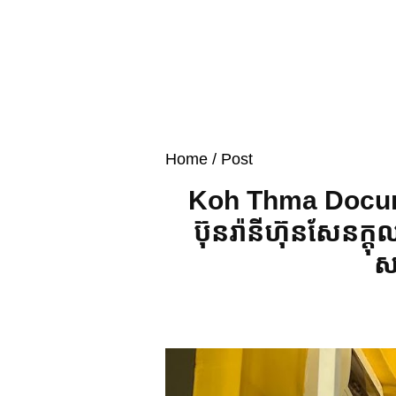
Home
/ Post
Koh Thma Documen
ប៊ុនរ៉ានីហ៊ុនសែន
សា