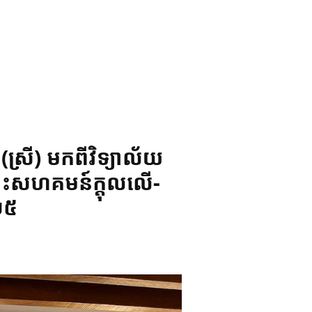
រី) មកពីវិទ្យាល័យ
្ទះសហគមន៍ក្ដុលលើ-
០២៥