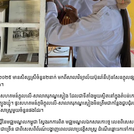
ឆ្នាំ២០២៥ មានសិស្សស្រីចំនួន២នាក់ មកពីសាលាវិទ្យាល័យប៊ុនរ៉ានីហ៊ុនសែនក្
ង។
ែអំពីផ្ទះសហគមន៍ក្ដុលលើ-សាលាគរុភណ្ឌស្ទៀង ដែលជាទីតាំងមួយស្ថិតនៅក្នុងតំប
ត្តត្បូងឃ្មុំ។ ផ្ទះសហគមន៍ភូមិក្ដុលលើ-សាលាគរុភណ្ឌស្ទៀងមិនត្រឹមជាកន្លែងជួ
តិសាស្រ្តមួយចំនួនផងដែរ។
្សនាវដ្ដីនៃមជ្ឈមណ្ឌលកម្ពុជា ស្វែងរកការពិត មជ្ឈមណ្ឌលឯកសារកោះថ្ម លេខពិសេ
្រ្តជាច្រើន ជាពិសេសពិព័រណ៍បង្ហាញពេលវេលាប្រវត្តិសាស្រ្ត ដំណើរឆ្ពោះរកទៅ