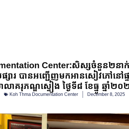
tation Center:សិស្សចំនួន២នាក់(ស្
ក្ដុលផ្សារ បានអញ្ជើញមកអានសៀវភៅនៅផ
លាគរុភណ្ឌស្ទៀង ថ្ងៃទី៨ ខែធ្នូ ឆ្នាំ២
Koh Thma Documentation Center
December 8, 2025